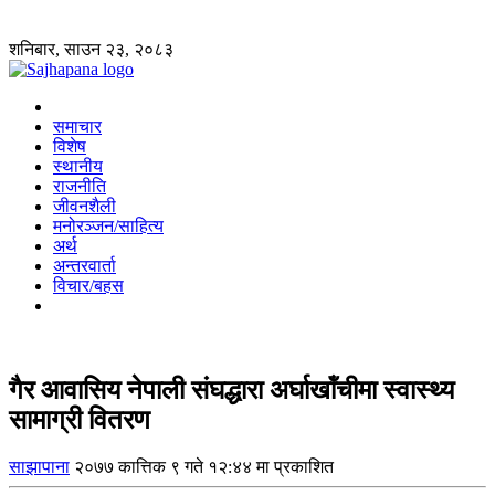
शनिबार, साउन २३, २०८३
समाचार
विशेष
स्थानीय
राजनीति
जीवनशैली
मनोरञ्जन/साहित्य
अर्थ
अन्तरवार्ता
विचार/बहस
गैर आवासिय नेपाली संघद्धारा अर्घाखॉंचीमा स्वास्थ्य
सामाग्री वितरण
साझापाना
२०७७ कात्तिक ९ गते १२:४४ मा प्रकाशित