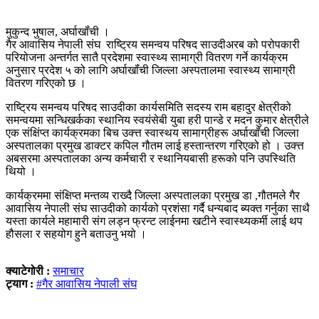
मुकुन्द भुषाल, अर्घाखॉंची ।
गैर आवासिय नेपाली संघ राष्ट्रिय समन्वय परिषद साउदीअरब को परोपकारी
परियोजना अन्तर्गत सातै प्रदेशमा स्वास्थ्य सामाग्री वितरण गर्ने कार्यक्रम
अनुसार प्रदेश ५ को लागि अर्घाखॉंची जिल्ला अस्पतालमा स्वास्थ्य सामाग्री
वितरण गरिएको छ ।
राष्ट्रिय समन्वय परिषद साउदीका कार्यसमिति सदस्य राम बहादुर क्षेत्रीको
समन्वयमा सन्धिखर्कका स्थानिय स्वयंसेबी युबा हरी पान्डे र मदन कुमार क्षेत्रीले
एक संक्षिंप्त कार्यक्रमका बिच उक्त्त स्वास्थय सामाग्रीहरू अर्घाखॉंची जिल्ला
अस्पतालका प्रमुख डाक्टर कपिल गौतम लाई हस्तान्तरण गरिएको हो । उक्त्त
अबसरमा अस्पतालका अन्य कर्मचारी र स्थानियबासी हरूको पनि उपस्थिति
थियो ।
कार्यक्रममा संक्षिप्त मन्तव्य राख्दै जिल्ला अस्पतालका प्रमुख डा ,गौतमले गैर
आवासिय नेपाली संघ साउदीको कार्यको प्रशंसा गर्दै धन्यबाद ब्यक्त गर्नुका साथै
यस्ता कार्यले महामारी संग लड्न फ्रन्ट लाईनमा खटीने स्वास्थ्यकर्मी लाई थप
हौसला र सहयोग हुने बताउनु भयो ।
क्याटेगोरी :
समाचार
ट्याग :
#गैर आवासिय नेपाली संघ