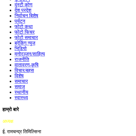
दृस्टी कोण
देश परदेश
निर्वाचन बिशेष
पर्यटन
फोटो कथा
फोटो फिचर
फोटो समाचार
ब्रेकिंग न्युज
भिडियो
मनोरञ्जन/साहित्य
राजनीति
वातावरण-कृषि
विचार/बहस
विशेष
समाचार
समाज
स्थानीय
स्वास्थ्य
हाम्रो बारे
अध्यक्ष
ई. रामचन्द्र तिमिल्सिना