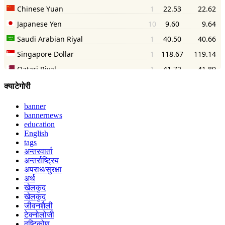
क्याटेगोरी
banner
bannernews
education
English
tags
अन्तरवार्ता
अन्तर्राष्ट्रिय
अपराध/सुरक्षा
अर्थ
खेलकुद
खेलकुद
जीवनशैली
टेक्नोलोजी
दृष्टिकोण