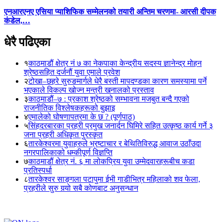
एनआरएनए एसिया प्याशिफिक सम्मेलनको तयारी अन्तिम चरणमा- आरसी दीपक
कंडेल,…
धेरै पढिएका
१
काठमाडौं क्षेत्र नं ७ का नेकपाका केन्द्रीय सदस्य ज्ञानेन्द्र मोहन
श्रेष्ठसहित दर्जनौं युवा एमाले प्रवेश
२
टोखा–छहरे सुरुङमार्गले धेरै बस्ती मापदण्डका कारण समस्यामा पर्ने
भएकाले विकल्प खोज्न मन्त्री खनालको प्रस्ताव
३
काठमाडौं–७ : प्रकाश श्रेष्ठको सम्भावना मजबुत बन्दै गएको
राजनीतिक विश्लेषकहरूको बुझाइ
४
एमालेको घोषणापत्रमा के छ ? (पूर्णपाठ)
५
सिंहदरबारका प्रहरी प्रमुख जनार्दन घिमिरे सहित उत्कृष्ठ कार्य गर्ने ३
जना प्रहरी अधिकृत पुरस्कृत
६
तारकेश्वरमा युवाहरुले भ्रष्टाचार र बेथितिविरुद्ध आवाज उठाँउदा
नगरपालिकाको धम्कीपूर्ण विज्ञप्ति
७
काठमाडौं क्षेत्र नं. ६ मा लोकप्रिय युवा उम्मेदवारहरूबीच कडा
प्रतिस्पर्धा
८
तारकेश्वर साङ्गला पटापुमा ईभी गाडीभित्र महिलाको शव फेला,
प्रहरीले सुरु गर्‍यो सबै कोणबाट अनुसन्धान