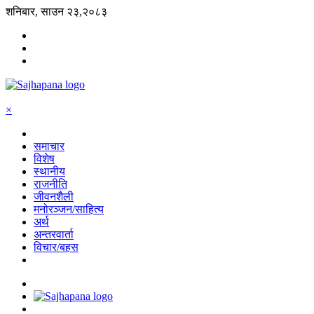
शनिबार, साउन २३,२०८३
×
समाचार
विशेष
स्थानीय
राजनीति
जीवनशैली
मनोरञ्जन/साहित्य
अर्थ
अन्तरवार्ता
विचार/बहस