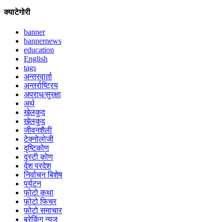
क्याटेगोरी
banner
bannernews
education
English
tags
अन्तरवार्ता
अन्तर्राष्ट्रिय
अपराध/सुरक्षा
अर्थ
खेलकुद
खेलकुद
जीवनशैली
टेक्नोलोजी
दृष्टिकोण
दृस्टी कोण
देश परदेश
निर्वाचन बिशेष
पर्यटन
फोटो कथा
फोटो फिचर
फोटो समाचार
ब्रेकिंग न्युज