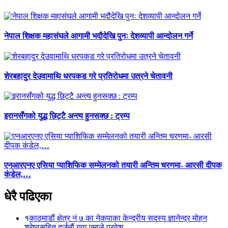
नेपाल शिक्षक महासंघले आगामी भदौदेखि पुनः देशव्यापी आन्दोलन गर्ने
शेरबहादुर देउवामाथि धरपकड गरे प्रतिरोधमा उत्रने चेतावनी
इरानसँगको युद्ध छिट्टै अन्त्य हुनसक्छ : ट्रम्प
एनआरएनए एसिया प्याशिफिक सम्मेलनको तयारी अन्तिम चरणमा- आरसी दीपक
कंडेल,…
धेरै पढिएका
१
काठमाडौं क्षेत्र नं ७ का नेकपाका केन्द्रीय सदस्य ज्ञानेन्द्र मोहन
श्रेष्ठसहित दर्जनौं युवा एमाले प्रवेश