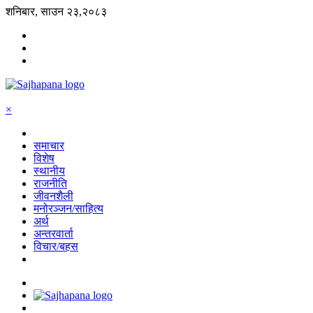
शनिबार, साउन २३,२०८३
×
समाचार
विशेष
स्थानीय
राजनीति
जीवनशैली
मनोरञ्जन/साहित्य
अर्थ
अन्तरवार्ता
विचार/बहस