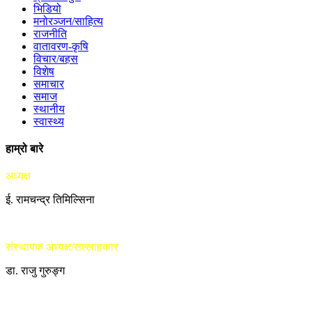
भिडियो
मनोरञ्जन/साहित्य
राजनीति
वातावरण-कृषि
विचार/बहस
विशेष
समाचार
समाज
स्थानीय
स्वास्थ्य
हाम्रो बारे
अध्यक्ष
ई. रामचन्द्र तिमिल्सिना
संस्थापक अध्यक्ष/सल्लाहकार
डा. राजु गुरुङ्ग