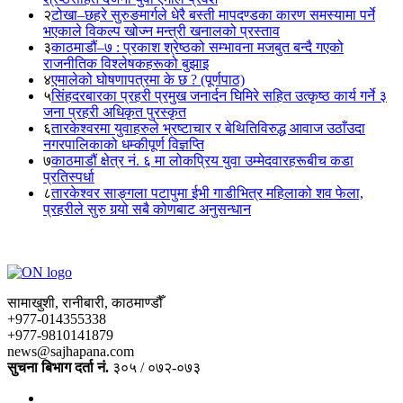
२
टोखा–छहरे सुरुङमार्गले धेरै बस्ती मापदण्डका कारण समस्यामा पर्ने
भएकाले विकल्प खोज्न मन्त्री खनालको प्रस्ताव
३
काठमाडौं–७ : प्रकाश श्रेष्ठको सम्भावना मजबुत बन्दै गएको
राजनीतिक विश्लेषकहरूको बुझाइ
४
एमालेको घोषणापत्रमा के छ ? (पूर्णपाठ)
५
सिंहदरबारका प्रहरी प्रमुख जनार्दन घिमिरे सहित उत्कृष्ठ कार्य गर्ने ३
जना प्रहरी अधिकृत पुरस्कृत
६
तारकेश्वरमा युवाहरुले भ्रष्टाचार र बेथितिविरुद्ध आवाज उठाँउदा
नगरपालिकाको धम्कीपूर्ण विज्ञप्ति
७
काठमाडौं क्षेत्र नं. ६ मा लोकप्रिय युवा उम्मेदवारहरूबीच कडा
प्रतिस्पर्धा
८
तारकेश्वर साङ्गला पटापुमा ईभी गाडीभित्र महिलाको शव फेला,
प्रहरीले सुरु गर्‍यो सबै कोणबाट अनुसन्धान
सामाखुशी, रानीबारी, काठमाण्डौँ
+977-014355338
+977-9810141879
news@sajhapana.com
सुचना बिभाग दर्ता नं.
३०५ / ०७२-०७३