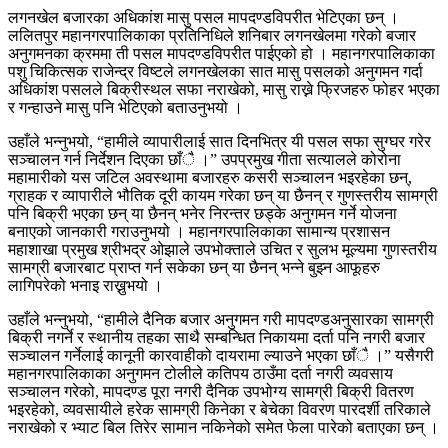
लगनखेल बजारका अधिकांश मासु पसल मापदण्डविपरीत भेटिएका छन् ।
ललितपुर महानगरपालिकाका प्रतिनिधिले शनिबार लगनखेलमा गरेको बजार
अनुगमनका क्रममा ती पसल मापदण्डविपरीत पाईएको हो । महानगरपालिकाका
पशु चिकित्सक राजेन्द्र विष्टले लगनखेलका सात मासु पसलको अनुगमन गर्दा
अधिकांश पसलले बिक्रीस्थल सफा नराखेको, मासु राख्ने फ्रिजहरु फोहर भएका
र गन्हाउने मासु पनि भेटिएको बताउनुभयो ।
उहाँले भन्नुभयो, “हामीले व्यापारीलाई सात दिनभित्र यी पसल सफा सुग्घर गरेर
सञ्चालन गर्न निर्देशन दिएका छाँै ।” उपप्रमुख गीता सत्यालले कोरोना
महामारीको यस जटिल अवस्थामा बजारहरु कसरी सञ्चालन भइरहेका छन्,
ग्राहक र व्यापारीले भौतिक दूरी कायम गरेका छन् या छैनन् र गुणस्तरीय सामग्री
पनि बिक्री भएका छन् या छैनन् भनेर निरन्तर छड्के अनुगमन गर्ने योजना
बनाएको जानकारी गराउनुभयो । महानगरपालिकाका सामान्य प्रशासन
महाशाखा प्रमुख श्रीभद्र ओझाले उपभोक्ताले उचित र सुलभ मूल्यमा गुणस्तरीय
सामग्री बजारबाट प्राप्त गर्न सकेका छन् या छैनन् भन्ने बुझ्न आफूहरु
लागिपरेको भनाइ राख्नुभयो ।
उहाँले भन्नुभयो, “हामीले दैनिक बजार अनुगमन गरी मापदण्डअनुसारका सामग्री
बिक्री नगर्ने र स्थानीय तहका साथै सम्बन्धित निकायमा दर्ता पनि नगरी बजार
सञ्चालन गर्नेलाई कानूनी कारवाहीको दायरामा ल्याउने भएका छाँै ।” यसैगरी
महानगरपालिकाका अनुगमन टोलीले कतिपय ठाउँमा दर्ता नगरी व्यवसाय
सञ्चालन गरेको, मापदण्ड पूरा नगरी दैनिक उपभोग्य सामग्री बिक्री वितरण
भइरहेको, व्यवसायीले हरेक सामग्री किनेका र बेचेका विवरण पारदर्शी तरिकाले
नराखेको र भ्याट बिल तिरेर सामान नकिनेको समेत फेला पारेको बताएका छन् ।