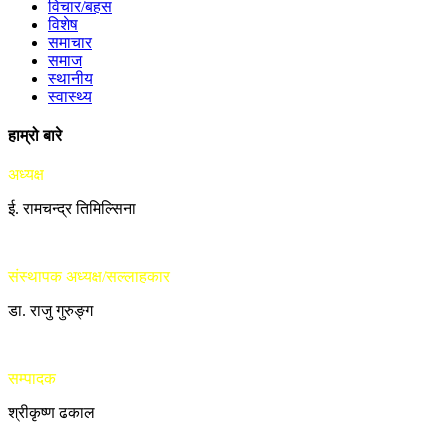
विचार/बहस
विशेष
समाचार
समाज
स्थानीय
स्वास्थ्य
हाम्रो बारे
अध्यक्ष
ई. रामचन्द्र तिमिल्सिना
संस्थापक अध्यक्ष/सल्लाहकार
डा. राजु गुरुङ्ग
सम्पादक
श्रीकृष्ण ढकाल