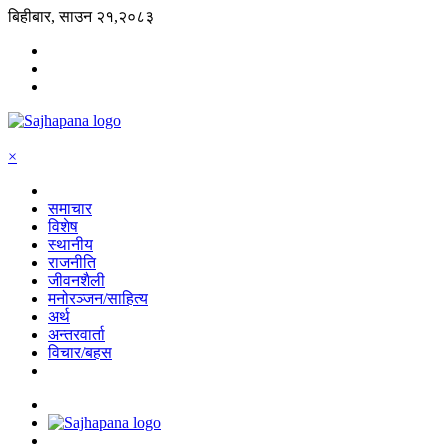
बिहीबार, साउन २१,२०८३
×
समाचार
विशेष
स्थानीय
राजनीति
जीवनशैली
मनोरञ्जन/साहित्य
अर्थ
अन्तरवार्ता
विचार/बहस