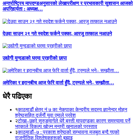
अन्तर्राष्ट्रिय मापदण्डअनुसारको लेखापरीक्षण र प्रभावकारी सुशासन आजको
अपरिहार्यता : अध्यक्ष…
देउवा साउन २९ गते स्वदेश फर्कने पक्का, आरजु तत्काल नआउने
उद्योगी मुन्दडाको घरमा प्रहरीको छापा
अमेरिका र इरानबीच आज फेरि वार्ता हुँदै, ट्रम्पले भने– सम्झौता…
धेरै पढिएका
१
काठमाडौं क्षेत्र नं ७ का नेकपाका केन्द्रीय सदस्य ज्ञानेन्द्र मोहन
श्रेष्ठसहित दर्जनौं युवा एमाले प्रवेश
२
टोखा–छहरे सुरुङमार्गले धेरै बस्ती मापदण्डका कारण समस्यामा पर्ने
भएकाले विकल्प खोज्न मन्त्री खनालको प्रस्ताव
३
काठमाडौं–७ : प्रकाश श्रेष्ठको सम्भावना मजबुत बन्दै गएको
राजनीतिक विश्लेषकहरूको बुझाइ