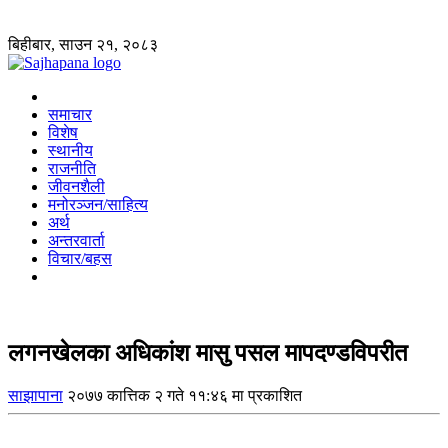
बिहीबार, साउन २१, २०८३
समाचार
विशेष
स्थानीय
राजनीति
जीवनशैली
मनोरञ्जन/साहित्य
अर्थ
अन्तरवार्ता
विचार/बहस
लगनखेलका अधिकांश मासु पसल मापदण्डविपरीत
साझापाना
२०७७ कात्तिक २ गते ११:४६ मा प्रकाशित