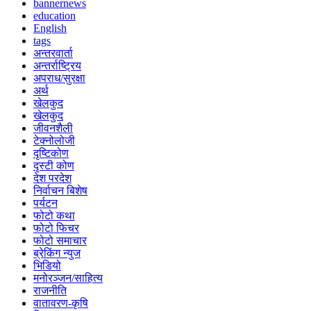
bannernews
education
English
tags
अन्तरवार्ता
अन्तर्राष्ट्रिय
अपराध/सुरक्षा
अर्थ
खेलकुद
खेलकुद
जीवनशैली
टेक्नोलोजी
दृष्टिकोण
दृस्टी कोण
देश परदेश
निर्वाचन बिशेष
पर्यटन
फोटो कथा
फोटो फिचर
फोटो समाचार
ब्रेकिंग न्युज
भिडियो
मनोरञ्जन/साहित्य
राजनीति
वातावरण-कृषि