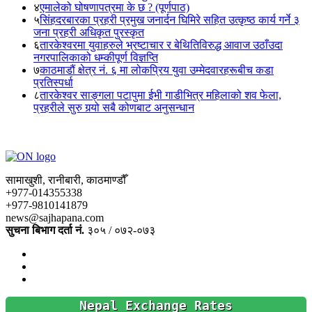
४
एमालेको घोषणापत्रमा के छ ? (पूर्णपाठ)
५
सिंहदरबारका प्रहरी प्रमुख जनार्दन घिमिरे सहित उत्कृष्ठ कार्य गर्ने ३
जना प्रहरी अधिकृत पुरस्कृत
६
तारकेश्वरमा युवाहरुले भ्रष्टाचार र बेथितिविरुद्ध आवाज उठाँउदा
नगरपालिकाको धम्कीपूर्ण विज्ञप्ति
७
काठमाडौं क्षेत्र नं. ६ मा लोकप्रिय युवा उम्मेदवारहरूबीच कडा
प्रतिस्पर्धा
८
तारकेश्वर साङ्गला पटापुमा ईभी गाडीभित्र महिलाको शव फेला,
प्रहरीले सुरु गर्‍यो सबै कोणबाट अनुसन्धान
सामाखुशी, रानीबारी, काठमाण्डौँ
+977-014355338
+977-9810141879
news@sajhapana.com
सुचना बिभाग दर्ता नं.
३०५ / ०७२-०७३