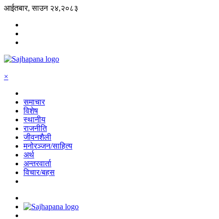
आईतबार, साउन २४,२०८३
×
समाचार
विशेष
स्थानीय
राजनीति
जीवनशैली
मनोरञ्जन/साहित्य
अर्थ
अन्तरवार्ता
विचार/बहस