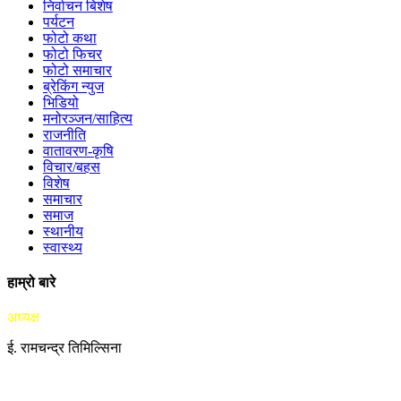
निर्वाचन बिशेष
पर्यटन
फोटो कथा
फोटो फिचर
फोटो समाचार
ब्रेकिंग न्युज
भिडियो
मनोरञ्जन/साहित्य
राजनीति
वातावरण-कृषि
विचार/बहस
विशेष
समाचार
समाज
स्थानीय
स्वास्थ्य
हाम्रो बारे
अध्यक्ष
ई. रामचन्द्र तिमिल्सिना