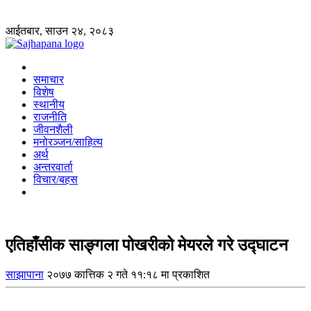
आईतबार, साउन २४, २०८३
समाचार
विशेष
स्थानीय
राजनीति
जीवनशैली
मनोरञ्जन/साहित्य
अर्थ
अन्तरवार्ता
विचार/बहस
एतिहाँसीक साङ्गला पोखरीको मेयरले गरे उद्घाटन
साझापाना
२०७७ कात्तिक २ गते ११:१८ मा प्रकाशित