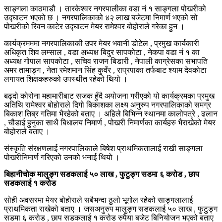
साङ्गला काठमाडौ । तारकेश्वर नगरपालीका वडा नं १ साङ्गला पोखरीको
उद्घाटन भएको छ । नगरपालिकाको ४२ लाख बजेटमा निमार्ण भएको सो
पोखरीको रिवन काटेर उद्घाटन मेयर रामेश्वर बोहोराले गरेका हुन ।
कार्यक्रमममा नगरपालिकाकी उपर मेयर भवानी डोटेल , प्रमुख कार्यकारी
अधिकृत शिव लम्साल , वडा अध्यक्ष बिदुर सापकोटा , नेकपा वडा नं १ का
अध्यक्ष गोपाल सापकोटा , सचिव राजन बिडारी , नेपाली काग्रेसका सभापति
अमर तामाङ्ग , नेता रमेशमान सिंह कुवँर , राप्रपाका तर्फबाट श्याम देवकोटा
लगायत शिक्षकहरुको उपस्थीत रहेको थियो ।
बढ्दो कोरोना महामारीबाट सजक हुँदै अयोजना गरीएको यो कार्यक्रमका प्रमुख
अतिथि रामेश्वर बोहोराले दिगो बिकाशका लक्ष्य अनुरुप नगरपालिकाको समग्र
बिकाश तिब्र गतिमा भैरहेको बताए । अहिले बिभिन्न स्थानमा कालोपत्रे , ढलान
, चौडाई हुनुका साथै बिधालय निमार्ण , पोखरी निमार्णका कार्यहरु भैराखेको मेयर
बोहोराले बताए ।
संस्कृति संरक्षणलाई नगरपालिकाले बिषेश प्राथमिकतालाई राखी साङ्गला
पोखरीनिमार्ण गरिएको उनको भनाई थियो ।
बिहानीचोक मालुङ्ग सडकलाई ५० लाख , फुटुङ्ग सडमा ६ करोड , छाप
सडकलाई १ करोड
सोही अवसरमा मेयर बोहोराले सबैभन्दा ठुलो भूगोल रहेको साङ्गलालाई
प्राथमिकता राखेको बताए । जसअनुरुप मालुङ्ग सडकलाई ५० लाख , फुटुङ्ग
सडमा ६ करोड , छाप सडकलाई १ करोड रुपैया बजेट बिनियोजन भएको बताए