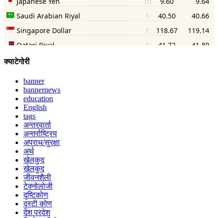
क्याटेगोरी
banner
bannernews
education
English
tags
अन्तरवार्ता
अन्तर्राष्ट्रिय
अपराध/सुरक्षा
अर्थ
खेलकुद
खेलकुद
जीवनशैली
टेक्नोलोजी
दृष्टिकोण
दृस्टी कोण
देश परदेश