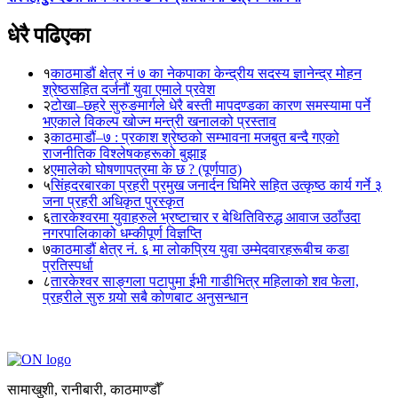
धेरै पढिएका
१
काठमाडौं क्षेत्र नं ७ का नेकपाका केन्द्रीय सदस्य ज्ञानेन्द्र मोहन
श्रेष्ठसहित दर्जनौं युवा एमाले प्रवेश
२
टोखा–छहरे सुरुङमार्गले धेरै बस्ती मापदण्डका कारण समस्यामा पर्ने
भएकाले विकल्प खोज्न मन्त्री खनालको प्रस्ताव
३
काठमाडौं–७ : प्रकाश श्रेष्ठको सम्भावना मजबुत बन्दै गएको
राजनीतिक विश्लेषकहरूको बुझाइ
४
एमालेको घोषणापत्रमा के छ ? (पूर्णपाठ)
५
सिंहदरबारका प्रहरी प्रमुख जनार्दन घिमिरे सहित उत्कृष्ठ कार्य गर्ने ३
जना प्रहरी अधिकृत पुरस्कृत
६
तारकेश्वरमा युवाहरुले भ्रष्टाचार र बेथितिविरुद्ध आवाज उठाँउदा
नगरपालिकाको धम्कीपूर्ण विज्ञप्ति
७
काठमाडौं क्षेत्र नं. ६ मा लोकप्रिय युवा उम्मेदवारहरूबीच कडा
प्रतिस्पर्धा
८
तारकेश्वर साङ्गला पटापुमा ईभी गाडीभित्र महिलाको शव फेला,
प्रहरीले सुरु गर्‍यो सबै कोणबाट अनुसन्धान
सामाखुशी, रानीबारी, काठमाण्डौँ