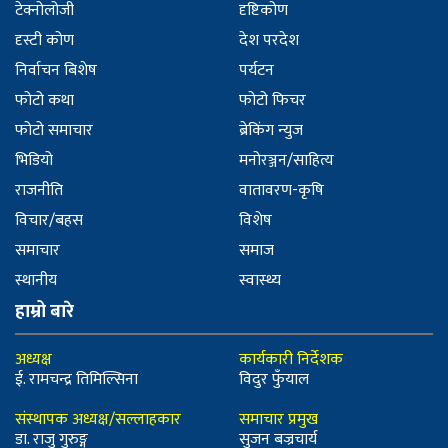
टेक्नोलोजी
दृष्टिकोण
दृस्टी कोण
देश परदेश
निर्वाचन बिशेष
पर्यटन
फोटो कथा
फोटो फिचर
फोटो समाचार
ब्रेकिंग न्युज
भिडियो
मनोरञ्जन/साहित्य
राजनीति
वातावरण-कृषि
विचार/बहस
विशेष
समाचार
समाज
स्थानीय
स्वास्थ्य
हाम्रो बारे
अध्यक्ष
कार्यकारी निर्देशक
ई. रामचन्द्र तिमिल्सिना
विदुर फुँयाल
संस्थापक अध्यक्ष/सल्लाहकार
समाचार प्रमुख
डा. राजु गुरुङ्ग
सुजन बज्रचार्य