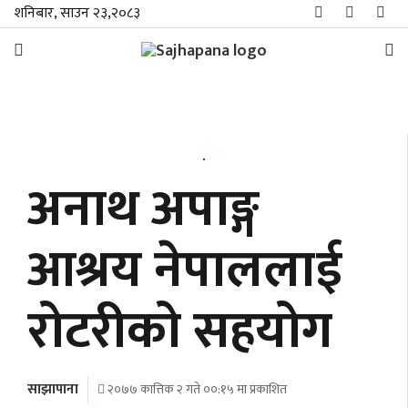
शनिबार, साउन २३,२०८३
समाचार
विशेष
अनाथ अपाङ्ग
स्थानीय
आश्रय नेपाललाई
राजनीति
रोटरीको सहयोग
जीवनशैली
मनोरञ्जन/
साहित्य
साझापाना
२०७७ कात्तिक २ गते ००:१५ मा प्रकाशित