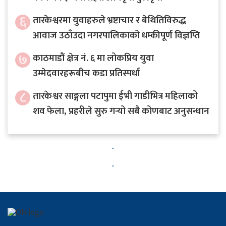
६
तारकेश्वरमा युवाहरुले भ्रष्टाचार र बेथितिविरुद्ध
आवाज उठाँउदा नगरपालिकाको धम्कीपूर्ण विज्ञप्ति
७
काठमाडौं क्षेत्र नं. ६ मा लोकप्रिय युवा
उम्मेदवारहरूबीच कडा प्रतिस्पर्धा
८
तारकेश्वर साङ्गला पटापुमा ईभी गाडीभित्र महिलाको
शव फेला, प्रहरीले सुरु गर्‍यो सबै कोणबाट अनुसन्धान