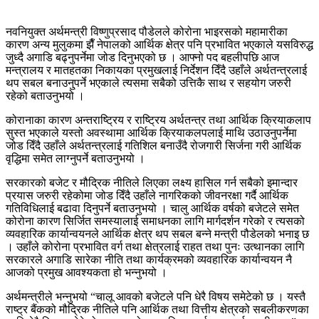
नवनियुक्त अर्थमन्त्री विष्णुप्रसाद पौडेलले कोरोना भाइरसको महामारीका
कारण अन्य मुलुकमा झैँ नेपालको आर्थिक क्षेत्र पनि प्रभावित भएकाले यसविरुद्ध
जुध्दै अगाडि बढ्नुपर्नेमा जोड दिनुभएको छ । आफ्नो पद बहलीपछि आज
मन्त्रालय र मातहतका निकायका प्रमुखलाई निर्देशन दिँदै उहाँले अर्थतन्त्रलाई
थप सबल बनाउनु्पर्ने भएकाले त्यसमा सबैको उत्तिकै साथ र सहयोग जरुरी
रहेको बताउनुभयो ।
कोरानाका कारण अन्तराष्ट्रिय र राष्ट्रिय अर्थतन्त्र तथा आर्थिक क्रियाकलाप
सुस्त भएकाले यस्तो अवस्थामा आर्थिक क्रियाकलपलाई माथि उठाउनुपर्नेमा
जोड दिँदै उहाँले अर्थतन्त्रलाई गतिशिल बनाउँदै रोजगारी सिर्जना गरी आर्थिक
वृद्धिमा समेत लाग्नुपर्ने बताउनुभयो ।
सरकारको बजेट र मौद्रिक नीतिले लिएका लक्ष्य हासिल गर्न सबैको इमान्दार
प्रयास जरुरी रहेकोमा जोड दिँदै उहाँले नागरिकको जीवनरक्षा गर्दै आर्थिक
गतिविधिलाई बढावा दिनुपर्ने बताउनुभयो । चालु आर्थिक वर्षको बजेटले समेत
कोरोना कारण सिर्जित समस्यालाई समाधनका लागि मार्गदर्शन गरेको र त्यसको
व्यवहारिक कार्यान्वयनले आर्थिक क्षेत्र थप सबल बन्ने मन्त्री पौडेलको भनाइ छ
। उहाँले कोरोना प्रभावित वर्ग तथा क्षेत्रलाई राहत तथा पुनः उत्थानका लागि
सरकारले अगाडि सारेका नीति तथा कार्यक्रमको व्यवहारिक कार्यान्वयन नै
आजको प्रमुख आवश्यकता हो भन्नुभयो ।
अर्थमन्त्रीले भन्नुभयो “चालू आवको बजेटले पनि धेरै विषय समेटेको छ । यस्तै
राष्ट्र बैंकको मौद्रिक नीतिले पनि आर्थिक तथा वित्तीय क्षेत्रको सबलीकरणका