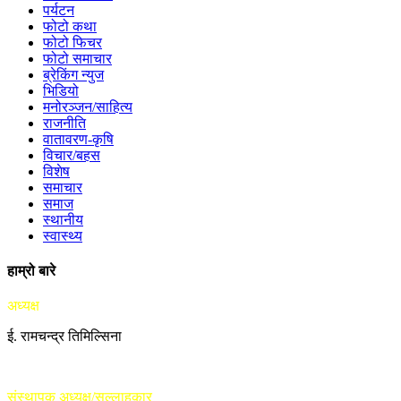
पर्यटन
फोटो कथा
फोटो फिचर
फोटो समाचार
ब्रेकिंग न्युज
भिडियो
मनोरञ्जन/साहित्य
राजनीति
वातावरण-कृषि
विचार/बहस
विशेष
समाचार
समाज
स्थानीय
स्वास्थ्य
हाम्रो बारे
अध्यक्ष
ई. रामचन्द्र तिमिल्सिना
संस्थापक अध्यक्ष/सल्लाहकार