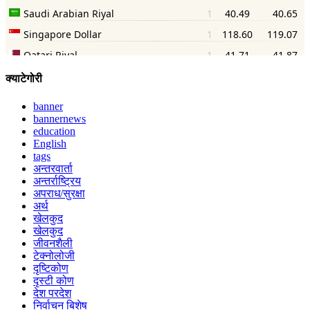
क्याटेगोरी
banner
bannernews
education
English
tags
अन्तरवार्ता
अन्तर्राष्ट्रिय
अपराध/सुरक्षा
अर्थ
खेलकुद
खेलकुद
जीवनशैली
टेक्नोलोजी
दृष्टिकोण
दृस्टी कोण
देश परदेश
निर्वाचन बिशेष