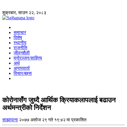
शुक्रबार, साउन २२, २०८३
समाचार
विशेष
स्थानीय
राजनीति
जीवनशैली
मनोरञ्जन/साहित्य
अर्थ
अन्तरवार्ता
विचार/बहस
कोरोनासँग जुध्दै आर्थिक क्रियाकलापलाई बढाउन
अर्थमन्त्रीको निर्देशन
साझापाना
२०७७ असोज २९ गते १९:४२ मा प्रकाशित