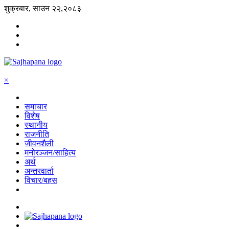
शुक्रबार, साउन २२,२०८३
×
समाचार
विशेष
स्थानीय
राजनीति
जीवनशैली
मनोरञ्जन/साहित्य
अर्थ
अन्तरवार्ता
विचार/बहस