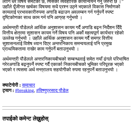
लागि धेरै विषय समेटेको छ, त्यसको व्यवहारिक कार्यान्वयन गर्नु जरुरी छ ।”
उहाँले पूँजीगत खर्चका विषयमा सधै प्रश्न उठ्ने भएकाले विकास निर्माणको
कामलाई प्रभावकारीरुपमा अगाडि बढाउन अवलम्बन गर्न गर्नुपर्ने स्पष्ट
दृष्टिकोणका साथ काम गर्न पनि आग्रह गर्नुभयो ।
अर्थमन्त्री पौडेलले आर्थिक अनुशासन कायम गर्दै अगाडि बढ्न निर्देशन दिँदै
वित्तीय क्षेत्रमा सुशासन कायम गर्ने विषय पनि अर्को महत्वपूर्ण कार्यभार रहेको
उल्लेख गर्नुभयो । उहाँले आर्थिक अनुशासन कायम गर्दै समग्र वित्तीय
सुशासनलाई विशेष ध्यान दिएर अन्तरनिकाय समन्वयलाई पनि प्रमुख
प्राथमिकतामा राखेर काम गर्नुपर्ने बताउनुभयो ।
अर्थमन्त्री पौडेलले अन्तरनिकायबीचको सम्बन्धलाई समेत नयाँ ढंगले परिभाषित
गरेरअगाडि बढ्नुपर्ने स्पष्ट गर्दै एकार्का निकायबीचको भूमिका परिपूरक भएको
भएको र त्यसमा अर्थ मन्त्रालय सहयोगीको रुपमा रहनुपर्ने बताउनुभयो ।
क्याटेगोरी :
समाचार
ट्याग :
#breaking
,
#विष्णुप्रसाद पौडेल
तपाईको कमेन्ट लेख्नुहोस्