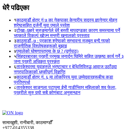
धेरै पढिएका
१
काठमाडौं क्षेत्र नं ७ का नेकपाका केन्द्रीय सदस्य ज्ञानेन्द्र मोहन
श्रेष्ठसहित दर्जनौं युवा एमाले प्रवेश
२
टोखा–छहरे सुरुङमार्गले धेरै बस्ती मापदण्डका कारण समस्यामा पर्ने
भएकाले विकल्प खोज्न मन्त्री खनालको प्रस्ताव
३
काठमाडौं–७ : प्रकाश श्रेष्ठको सम्भावना मजबुत बन्दै गएको
राजनीतिक विश्लेषकहरूको बुझाइ
४
एमालेको घोषणापत्रमा के छ ? (पूर्णपाठ)
५
सिंहदरबारका प्रहरी प्रमुख जनार्दन घिमिरे सहित उत्कृष्ठ कार्य गर्ने ३
जना प्रहरी अधिकृत पुरस्कृत
६
तारकेश्वरमा युवाहरुले भ्रष्टाचार र बेथितिविरुद्ध आवाज उठाँउदा
नगरपालिकाको धम्कीपूर्ण विज्ञप्ति
७
काठमाडौं क्षेत्र नं. ६ मा लोकप्रिय युवा उम्मेदवारहरूबीच कडा
प्रतिस्पर्धा
८
तारकेश्वर साङ्गला पटापुमा ईभी गाडीभित्र महिलाको शव फेला,
प्रहरीले सुरु गर्‍यो सबै कोणबाट अनुसन्धान
सामाखुशी, रानीबारी, काठमाण्डौँ
+977-014355338