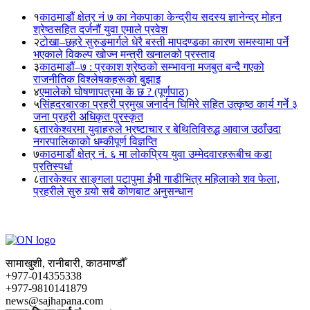
१
काठमाडौं क्षेत्र नं ७ का नेकपाका केन्द्रीय सदस्य ज्ञानेन्द्र मोहन
श्रेष्ठसहित दर्जनौं युवा एमाले प्रवेश
२
टोखा–छहरे सुरुङमार्गले धेरै बस्ती मापदण्डका कारण समस्यामा पर्ने
भएकाले विकल्प खोज्न मन्त्री खनालको प्रस्ताव
३
काठमाडौं–७ : प्रकाश श्रेष्ठको सम्भावना मजबुत बन्दै गएको
राजनीतिक विश्लेषकहरूको बुझाइ
४
एमालेको घोषणापत्रमा के छ ? (पूर्णपाठ)
५
सिंहदरबारका प्रहरी प्रमुख जनार्दन घिमिरे सहित उत्कृष्ठ कार्य गर्ने ३
जना प्रहरी अधिकृत पुरस्कृत
६
तारकेश्वरमा युवाहरुले भ्रष्टाचार र बेथितिविरुद्ध आवाज उठाँउदा
नगरपालिकाको धम्कीपूर्ण विज्ञप्ति
७
काठमाडौं क्षेत्र नं. ६ मा लोकप्रिय युवा उम्मेदवारहरूबीच कडा
प्रतिस्पर्धा
८
तारकेश्वर साङ्गला पटापुमा ईभी गाडीभित्र महिलाको शव फेला,
प्रहरीले सुरु गर्‍यो सबै कोणबाट अनुसन्धान
सामाखुशी, रानीबारी, काठमाण्डौँ
+977-014355338
+977-9810141879
news@sajhapana.com