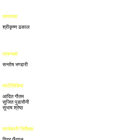
सम्पादक
श्रीकृष्ण ढकाल
प्रबन्धक
सन्तोष भण्डारी
मल्टीमिडिया
आदित गौतम
सुजित पुडासैनी
सुभाष श्रेष्ठ
कार्यकारी निर्देशक
विदुर फुँयाल