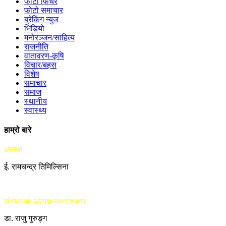
फोटो फिचर
फोटो समाचार
ब्रेकिंग न्युज
भिडियो
मनोरञ्जन/साहित्य
राजनीति
वातावरण-कृषि
विचार/बहस
विशेष
समाचार
समाज
स्थानीय
स्वास्थ्य
हाम्रो बारे
अध्यक्ष
ई. रामचन्द्र तिमिल्सिना
संस्थापक अध्यक्ष/सल्लाहकार
डा. राजु गुरुङ्ग