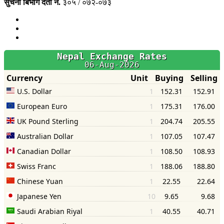
सुचना बिभाग दर्ता नं.
३०५ / ०७२-०७३