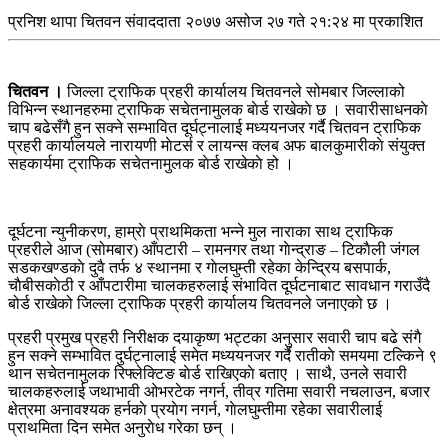
प्रनिश थापा
चितवन संवाददाता
२०७७ असोज २७ गते २१:२४ मा प्रकाशित
चितवन ।
जिल्ला ट्राफिक प्रहरी कार्यालय चितवनले सोमबार जिल्लाको
विभिन्न स्थानहरुमा ट्राफिक सचेतनामुलक बाेर्ड राखेकाे छ । सवारीसाधनकाे
चाप बढेसँगै हुन सक्ने सम्भावित दूर्घट्नालाई मध्ययनजर गर्दै चितवन ट्राफिक
प्रहरी कार्यालयले नारायणी माेटर्स र लायन्स क्लब अफ बालकुमारीकाे संयुक्त
सहकार्यमा ट्राफिक सचेतनामुलक बाेर्ड राखेकाे हो ।
दूर्घटना न्युनीकरण, हाम्राे प्राथमिकता भन्ने मुल नाराका साथ ट्राफिक
प्रहरीले आज (सोमबार) आँपटारी – रामनगर तथा गाेन्द्राङ – टिकाैली जंगल
सडकखण्डकाे दुवै तर्फ ४ स्थानमा र गाेलघुम्ती रहेका केन्द्रिय बसपार्क,
चाैबीसकाेठी र आँपटारीमा चालकहरुलाई संभावित दूर्घटनाबाट सावधान गराउँदै
बोर्ड राखेको जिल्ला ट्राफिक प्रहरी कार्यालय चितवनले जनाएको छ ।
प्रहरी प्रमुख प्रहरी निरीक्षक दयाकृष्ण भट्टका अनुसार सवारी चाप बढे संगै
हुन सक्ने सम्भावित दुर्घट्नालाई समेत मध्ययनजर गर्दै रातीकाे समयमा टल्किने ९
थान सचेतनामुलक रिफ्लेक्टिङ बाेर्ड राखिएकाे बताए । साथै, उनले सवारी
चालकहरुलाई जथाभावी ओभरटेक नगर्न, तीव्र गतिमा सवारी नचलाउन, बजार
क्षेत्रमा अनावश्यक हर्नकाे प्रयाेग नगर्न, गाेलघुम्तीमा रहेका सवारीलाई
प्राथमिता दिन समेत अनुराेध गरेका छन् ।