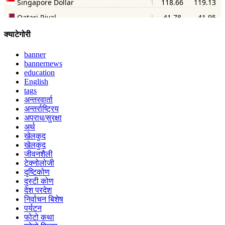
क्याटेगोरी
banner
bannernews
education
English
tags
अन्तरवार्ता
अन्तर्राष्ट्रिय
अपराध/सुरक्षा
अर्थ
खेलकुद
खेलकुद
जीवनशैली
टेक्नोलोजी
दृष्टिकोण
दृस्टी कोण
देश परदेश
निर्वाचन बिशेष
पर्यटन
फोटो कथा