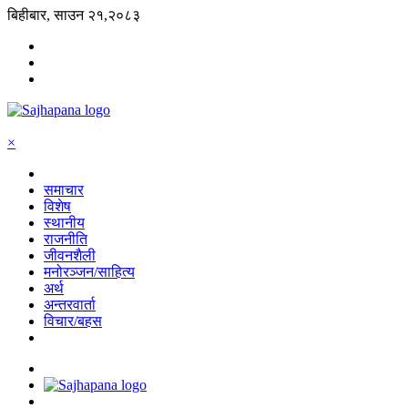
बिहीबार, साउन २१,२०८३
×
समाचार
विशेष
स्थानीय
राजनीति
जीवनशैली
मनोरञ्जन/साहित्य
अर्थ
अन्तरवार्ता
विचार/बहस