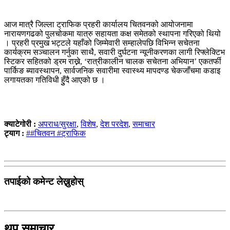
आज मात्रै जिल्ला ट्राफिक प्रहरी कार्यालय चितवनको आयोजनामा
नारायणगढको पुलचोकमा यात्रु सहायता कक्ष समेतको स्थापना गरिएको थियो
। प्रहरी प्रमुख भट्टले यहाँको जिम्मेवारी सम्हालेपछि विभिन्न सचेतना
कार्यक्रम सञ्चालन गर्नुका साथै, सवारी दुर्घटना न्यूनीकरणका लागी रिफ्लेक्टिभ
स्टिकर सहितको ड्रम राख्ने, ‘रात्रीकालीन चालक सचेतना अभियान’ एकतर्फी
पार्किङ ब्यावस्थापन, सार्वजनिक सवारीमा स्वास्थ्य मापदण्ड चेकजाँचमा कडाइ
लगायतका गतिविधी हुुँदै आएको छ ।
क्याटेगोरी :
अपराध/सुरक्षा
,
विशेष
,
देश परदेश
,
समाचार
ट्याग :
##चितवन #ट्राफिक
तपाईको कमेन्ट लेख्नुहोस्
थप समाचार