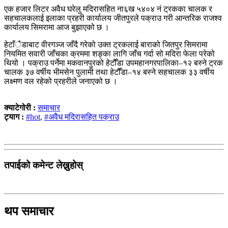
एक हजार लिटर अवैध घरेलु मदिरासहित ना६ख ५४०४ नं ट्रकका चालक र
सहचालकलाई इलाका प्रहरी कार्यालय जीतपुरले पक्राउ गरी आन्तरिक राजश्व
कार्यालय सिमरामा आज बुझाएको छ ।
हेटाँैडाबाट वीरगञ्ज जाँदै गरेको उक्त ट्रकलाई बाराको जितपुर सिमरामा
नियमित सवारी जाँचका क्रममा शङ्का लागि जाँच गर्दा सो मदिरा फेला परेको
थियो । पक्राउ पर्नेमा मकवानपुरको हेटौँडा उपमहानगरपालिका–१२ बस्ने ट्रक
चालक ३७ वर्षीय भीमसेन पुलामी तथा हेटौँडा–१४ बस्ने सहचालक ३३ वर्षीय
लक्ष्मण वल रहेको प्रहरीले जनाएको छ ।
क्याटेगोरी :
समाचार
ट्याग :
#hot
,
#अवैध मदिरासहित पक्राउ
तपाईको कमेन्ट लेख्नुहोस्
थप समाचार