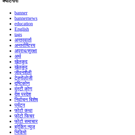
क्याटेगोरी
banner
bannernews
education
English
tags
अन्तरवार्ता
अन्तर्राष्ट्रिय
अपराध/सुरक्षा
अर्थ
खेलकुद
खेलकुद
जीवनशैली
टेक्नोलोजी
दृष्टिकोण
दृस्टी कोण
देश परदेश
निर्वाचन बिशेष
पर्यटन
फोटो कथा
फोटो फिचर
फोटो समाचार
ब्रेकिंग न्युज
भिडियो