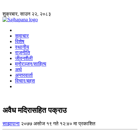
शुक्रबार, साउन २२, २०८३
समाचार
विशेष
स्थानीय
राजनीति
जीवनशैली
मनोरञ्जन/साहित्य
अर्थ
अन्तरवार्ता
विचार/बहस
अवैध मदिरासहित पक्राउ
साझापाना
२०७७ असोज १९ गते १२:४० मा प्रकाशित