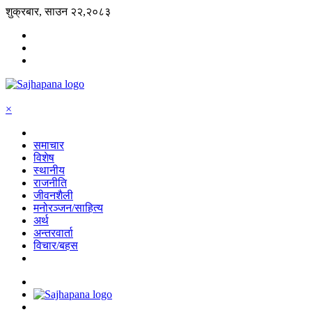
शुक्रबार, साउन २२,२०८३
×
समाचार
विशेष
स्थानीय
राजनीति
जीवनशैली
मनोरञ्जन/साहित्य
अर्थ
अन्तरवार्ता
विचार/बहस