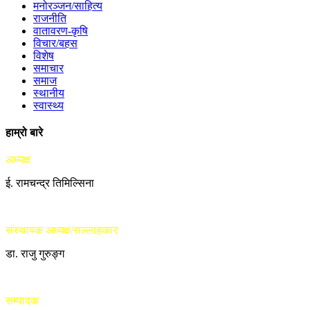
मनोरञ्जन/साहित्य
राजनीति
वातावरण-कृषि
विचार/बहस
विशेष
समाचार
समाज
स्थानीय
स्वास्थ्य
हाम्रो बारे
अध्यक्ष
ई. रामचन्द्र तिमिल्सिना
संस्थापक अध्यक्ष/सल्लाहकार
डा. राजु गुरुङ्ग
सम्पादक