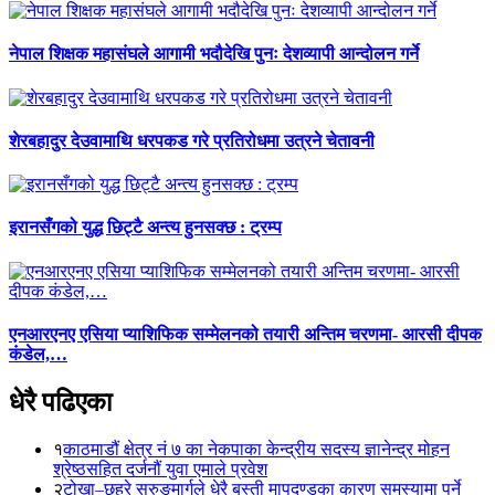
नेपाल शिक्षक महासंघले आगामी भदौदेखि पुनः देशव्यापी आन्दोलन गर्ने
शेरबहादुर देउवामाथि धरपकड गरे प्रतिरोधमा उत्रने चेतावनी
इरानसँगको युद्ध छिट्टै अन्त्य हुनसक्छ : ट्रम्प
एनआरएनए एसिया प्याशिफिक सम्मेलनको तयारी अन्तिम चरणमा- आरसी दीपक
कंडेल,…
धेरै पढिएका
१
काठमाडौं क्षेत्र नं ७ का नेकपाका केन्द्रीय सदस्य ज्ञानेन्द्र मोहन
श्रेष्ठसहित दर्जनौं युवा एमाले प्रवेश
२
टोखा–छहरे सुरुङमार्गले धेरै बस्ती मापदण्डका कारण समस्यामा पर्ने