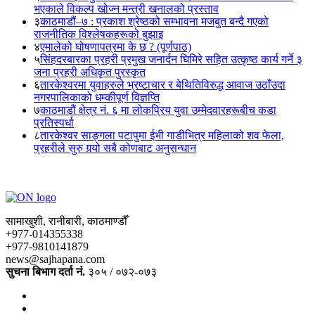
भएकाले विकल्प खोज्न मन्त्री खनालको प्रस्ताव
३
काठमाडौं–७ : प्रकाश श्रेष्ठको सम्भावना मजबुत बन्दै गएको
राजनीतिक विश्लेषकहरूको बुझाइ
४
एमालेको घोषणापत्रमा के छ ? (पूर्णपाठ)
५
सिंहदरबारका प्रहरी प्रमुख जनार्दन घिमिरे सहित उत्कृष्ठ कार्य गर्ने ३
जना प्रहरी अधिकृत पुरस्कृत
६
तारकेश्वरमा युवाहरुले भ्रष्टाचार र बेथितिविरुद्ध आवाज उठाँउदा
नगरपालिकाको धम्कीपूर्ण विज्ञप्ति
७
काठमाडौं क्षेत्र नं. ६ मा लोकप्रिय युवा उम्मेदवारहरूबीच कडा
प्रतिस्पर्धा
८
तारकेश्वर साङ्गला पटापुमा ईभी गाडीभित्र महिलाको शव फेला,
प्रहरीले सुरु गर्‍यो सबै कोणबाट अनुसन्धान
सामाखुशी, रानीबारी, काठमाण्डौँ
+977-014355338
+977-9810141879
news@sajhapana.com
सुचना बिभाग दर्ता नं.
३०५ / ०७२-०७३