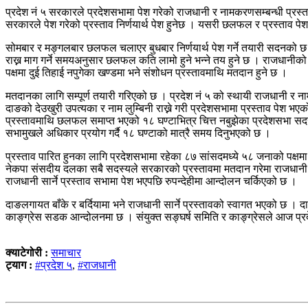
प्रदेश नं ५ सरकारले प्रदेशसभामा पेश गरेको राजधानी र नामकरणसम्बन्धी प्रस
सरकारले पेश गरेको प्रस्ताव निर्णयार्थ पेश हुनेछ । यसरी छलफल र प्रस्ताव पे
सोमबार र मङ्गलबार छलफल चलाएर बुधबार निर्णयार्थ पेश गर्ने तयारी सदनको छ 
राख्न माग गर्ने समयअनुसार छलफल कति लामो हुने भन्ने तय हुने छ । राजधानी
पक्षमा दुई तिहाई नपुगेका खण्डमा भने संशोधन प्रस्तावमाथि मतदान हुने छ ।
मतदानका लागि सम्पूर्ण तयारी गरिएको छ । प्रदेश नं ५ को स्थायी राजधानी र 
दाङको देउखुरी उपत्यका र नाम लुम्बिनी राख्ने गरी प्रदेशसभामा प्रस्ताव पेश भ
प्रस्तावमाथि छलफल समाप्त भएको १८ घण्टाभित्र चित्त नबुझेका प्रदेशसभा सद
सभामुखले अधिकार प्रयोग गर्दै १८ घण्टाको मात्रै समय दिनुभएको छ ।
प्रस्ताव पारित हुनका लागि प्रदेशसभामा रहेका ८७ सांसदमध्ये ५८ जनाको पक्षम
नेकपा संसदीय दलका सबै सदस्यले सरकारको प्रस्तावमा मतदान गरेमा राजधानी दाङ 
राजधानी सार्ने प्रस्ताव सभामा पेश भएपछि रुपन्देहीमा आन्दोलन चर्किएको छ ।
दाङलगायत बाँके र बर्दियामा भने राजधानी सार्ने प्रस्तावको स्वागत भएको छ । दाङ, 
काङ्ग्रेस सडक आन्दोलनमा छ । संयुक्त सङ्घर्ष समिति र काङ्ग्रेसले आज प्रदे
क्याटेगोरी :
समाचार
ट्याग :
#प्रदेश ५
,
#राजधानी