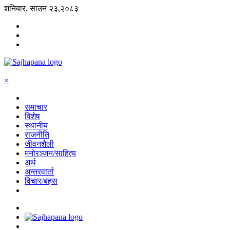
शनिबार, साउन २३,२०८३
×
समाचार
विशेष
स्थानीय
राजनीति
जीवनशैली
मनोरञ्जन/साहित्य
अर्थ
अन्तरवार्ता
विचार/बहस