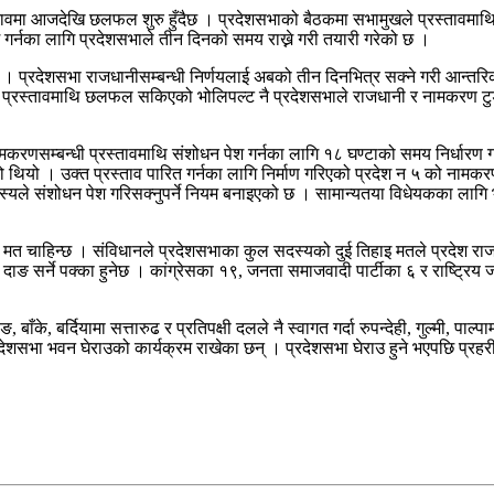
्तावमा आजदेखि छलफल शुरु हुँदैछ । प्रदेशसभाको बैठकमा सभामुखले प्रस्तावमाथ
श गर्नका लागि प्रदेशसभाले तीन दिनको समय राख्ने गरी तयारी गरेको छ ।
। प्रदेशसभा राजधानीसम्बन्धी निर्णयलाई अबको तीन दिनभित्र सक्ने गरी आन्तरि
को प्रस्तावमाथि छलफल सकिएको भोलिपल्ट नै प्रदेशसभाले राजधानी र नामकरण टुङ
नामकरणसम्बन्धी प्रस्तावमाथि संशोधन पेश गर्नका लागि १८ घण्टाको समय निर्धा
एको थियो । उक्त प्रस्ताव पारित गर्नका लागि निर्माण गरिएको प्रदेश न ५ को नाम
स्यले संशोधन पेश गरिसक्नुपर्ने नियम बनाइएको छ । सामान्यतया विधेयकका लागि
ा मत चाहिन्छ । संविधानले प्रदेशसभाका कुल सदस्यको दुई तिहाइ मतले प्रदेश रा
सर्ने पक्का हुनेछ । कांग्रेसका १९, जनता समाजवादी पार्टीका ६ र राष्ट्रिय जनम
बाँके, बर्दियामा सत्तारुढ र प्रतिपक्षी दलले नै स्वागत गर्दा रुपन्देही, गुल्मी, 
शसभा भवन घेराउको कार्यक्रम राखेका छन् । प्रदेशसभा घेराउ हुने भएपछि प्रहरी 