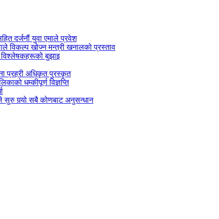
सहित दर्जनौं युवा एमाले प्रवेश
काले विकल्प खोज्न मन्त्री खनालको प्रस्ताव
 विश्लेषकहरूको बुझाइ
जना प्रहरी अधिकृत पुरस्कृत
काको धम्कीपूर्ण विज्ञप्ति
धा
 सुरु गर्‍यो सबै कोणबाट अनुसन्धान