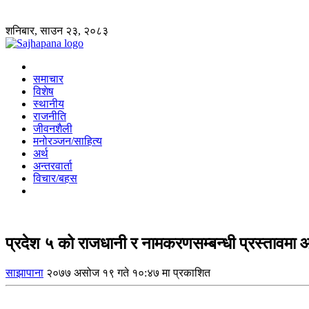
शनिबार, साउन २३, २०८३
समाचार
विशेष
स्थानीय
राजनीति
जीवनशैली
मनोरञ्जन/साहित्य
अर्थ
अन्तरवार्ता
विचार/बहस
प्रदेश ५ को राजधानी र नामकरणसम्बन्धी प्रस्तावमा
साझापाना
२०७७ असोज १९ गते १०:४७ मा प्रकाशित