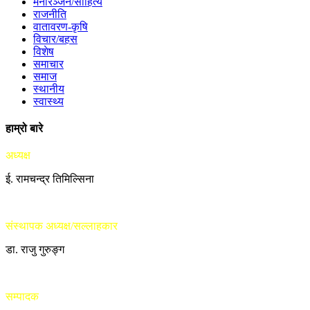
मनोरञ्जन/साहित्य
राजनीति
वातावरण-कृषि
विचार/बहस
विशेष
समाचार
समाज
स्थानीय
स्वास्थ्य
हाम्रो बारे
अध्यक्ष
ई. रामचन्द्र तिमिल्सिना
संस्थापक अध्यक्ष/सल्लाहकार
डा. राजु गुरुङ्ग
सम्पादक