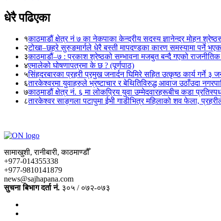
धेरै पढिएका
१
काठमाडौं क्षेत्र नं ७ का नेकपाका केन्द्रीय सदस्य ज्ञानेन्द्र मोहन श्रेष्ठ
२
टोखा–छहरे सुरुङमार्गले धेरै बस्ती मापदण्डका कारण समस्यामा पर्ने भए
३
काठमाडौं–७ : प्रकाश श्रेष्ठको सम्भावना मजबुत बन्दै गएको राजनीतिक
४
एमालेको घोषणापत्रमा के छ ? (पूर्णपाठ)
५
सिंहदरबारका प्रहरी प्रमुख जनार्दन घिमिरे सहित उत्कृष्ठ कार्य गर्ने ३ 
६
तारकेश्वरमा युवाहरुले भ्रष्टाचार र बेथितिविरुद्ध आवाज उठाँउदा नगरपालि
७
काठमाडौं क्षेत्र नं. ६ मा लोकप्रिय युवा उम्मेदवारहरूबीच कडा प्रतिस्पर्
८
तारकेश्वर साङ्गला पटापुमा ईभी गाडीभित्र महिलाको शव फेला, प्रहरीले
सामाखुशी, रानीबारी, काठमाण्डौँ
+977-014355338
+977-9810141879
news@sajhapana.com
सुचना बिभाग दर्ता नं.
३०५ / ०७२-०७३