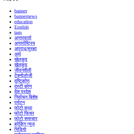
banner
bannernews
education
English
tags
अन्तरवार्ता
अन्तर्राष्ट्रिय
अपराध/सुरक्षा
अर्थ
खेलकुद
खेलकुद
जीवनशैली
टेक्नोलोजी
दृष्टिकोण
दृस्टी कोण
देश परदेश
निर्वाचन बिशेष
पर्यटन
फोटो कथा
फोटो फिचर
फोटो समाचार
ब्रेकिंग न्युज
भिडियो