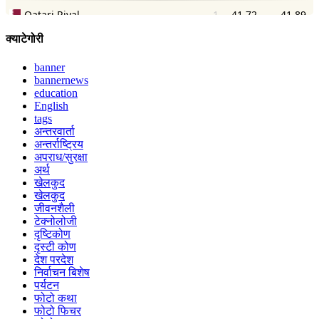
क्याटेगोरी
banner
bannernews
education
English
tags
अन्तरवार्ता
अन्तर्राष्ट्रिय
अपराध/सुरक्षा
अर्थ
खेलकुद
खेलकुद
जीवनशैली
टेक्नोलोजी
दृष्टिकोण
दृस्टी कोण
देश परदेश
निर्वाचन बिशेष
पर्यटन
फोटो कथा
फोटो फिचर