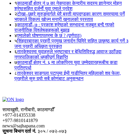
१
काठमाडौं क्षेत्र नं ७ का नेकपाका केन्द्रीय सदस्य ज्ञानेन्द्र मोहन
श्रेष्ठसहित दर्जनौं युवा एमाले प्रवेश
२
टोखा–छहरे सुरुङमार्गले धेरै बस्ती मापदण्डका कारण समस्यामा पर्ने
भएकाले विकल्प खोज्न मन्त्री खनालको प्रस्ताव
३
काठमाडौं–७ : प्रकाश श्रेष्ठको सम्भावना मजबुत बन्दै गएको
राजनीतिक विश्लेषकहरूको बुझाइ
४
एमालेको घोषणापत्रमा के छ ? (पूर्णपाठ)
५
सिंहदरबारका प्रहरी प्रमुख जनार्दन घिमिरे सहित उत्कृष्ठ कार्य गर्ने ३
जना प्रहरी अधिकृत पुरस्कृत
६
तारकेश्वरमा युवाहरुले भ्रष्टाचार र बेथितिविरुद्ध आवाज उठाँउदा
नगरपालिकाको धम्कीपूर्ण विज्ञप्ति
७
काठमाडौं क्षेत्र नं. ६ मा लोकप्रिय युवा उम्मेदवारहरूबीच कडा
प्रतिस्पर्धा
८
तारकेश्वर साङ्गला पटापुमा ईभी गाडीभित्र महिलाको शव फेला,
प्रहरीले सुरु गर्‍यो सबै कोणबाट अनुसन्धान
सामाखुशी, रानीबारी, काठमाण्डौँ
+977-014355338
+977-9810141879
news@sajhapana.com
सुचना बिभाग दर्ता नं.
३०५ / ०७२-०७३