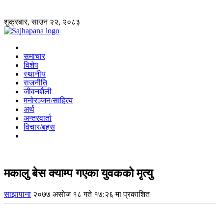
शुक्रबार, साउन २२, २०८३
समाचार
विशेष
स्थानीय
राजनीति
जीवनशैली
मनोरञ्जन/साहित्य
अर्थ
अन्तरवार्ता
विचार/बहस
मकालु बेस क्याम्प गएका युवकको मृत्यु
साझापाना
२०७७ असोज १८ गते १७:२६ मा प्रकाशित