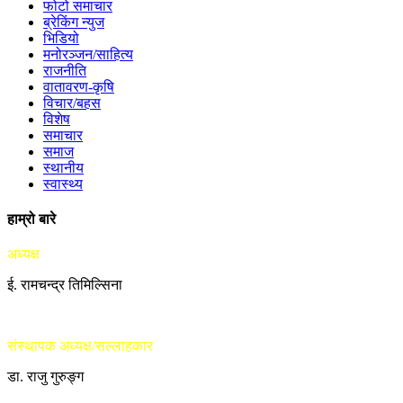
फोटो समाचार
ब्रेकिंग न्युज
भिडियो
मनोरञ्जन/साहित्य
राजनीति
वातावरण-कृषि
विचार/बहस
विशेष
समाचार
समाज
स्थानीय
स्वास्थ्य
हाम्रो बारे
अध्यक्ष
ई. रामचन्द्र तिमिल्सिना
संस्थापक अध्यक्ष/सल्लाहकार
डा. राजु गुरुङ्ग