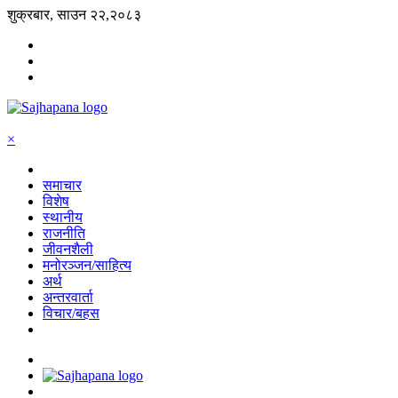
शुक्रबार, साउन २२,२०८३
×
समाचार
विशेष
स्थानीय
राजनीति
जीवनशैली
मनोरञ्जन/साहित्य
अर्थ
अन्तरवार्ता
विचार/बहस