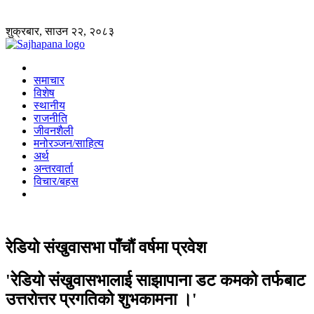
शुक्रबार, साउन २२, २०८३
समाचार
विशेष
स्थानीय
राजनीति
जीवनशैली
मनोरञ्जन/साहित्य
अर्थ
अन्तरवार्ता
विचार/बहस
रेडियो संखुवासभा पाँचौं वर्षमा प्रवेश
'रेडियो संखुवासभालाई साझापाना डट कमको तर्फबाट
उत्तरोत्तर प्रगतिको शुभकामना ।'