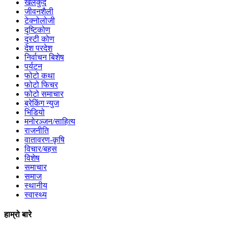
खेलकुद
जीवनशैली
टेक्नोलोजी
दृष्टिकोण
दृस्टी कोण
देश परदेश
निर्वाचन बिशेष
पर्यटन
फोटो कथा
फोटो फिचर
फोटो समाचार
ब्रेकिंग न्युज
भिडियो
मनोरञ्जन/साहित्य
राजनीति
वातावरण-कृषि
विचार/बहस
विशेष
समाचार
समाज
स्थानीय
स्वास्थ्य
हाम्रो बारे