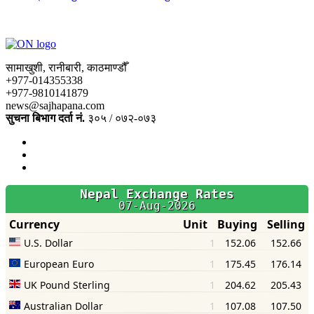
सामाखुशी, रानीबारी, काठमाण्डौँ
+977-014355338
+977-9810141879
news@sajhapana.com
सुचना बिभाग दर्ता नं.
३०५ / ०७२-०७३