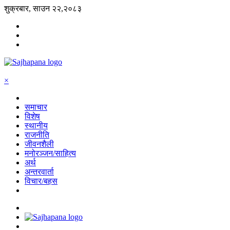
शुक्रबार, साउन २२,२०८३
×
समाचार
विशेष
स्थानीय
राजनीति
जीवनशैली
मनोरञ्जन/साहित्य
अर्थ
अन्तरवार्ता
विचार/बहस