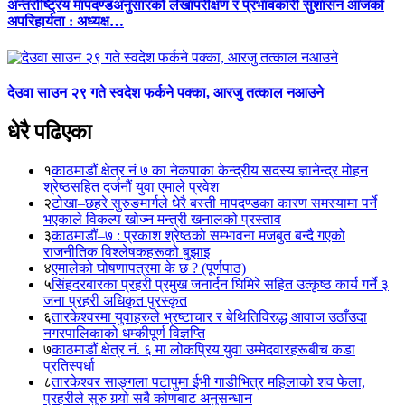
अन्तर्राष्ट्रिय मापदण्डअनुसारको लेखापरीक्षण र प्रभावकारी सुशासन आजको
अपरिहार्यता : अध्यक्ष…
देउवा साउन २९ गते स्वदेश फर्कने पक्का, आरजु तत्काल नआउने
धेरै पढिएका
१
काठमाडौं क्षेत्र नं ७ का नेकपाका केन्द्रीय सदस्य ज्ञानेन्द्र मोहन
श्रेष्ठसहित दर्जनौं युवा एमाले प्रवेश
२
टोखा–छहरे सुरुङमार्गले धेरै बस्ती मापदण्डका कारण समस्यामा पर्ने
भएकाले विकल्प खोज्न मन्त्री खनालको प्रस्ताव
३
काठमाडौं–७ : प्रकाश श्रेष्ठको सम्भावना मजबुत बन्दै गएको
राजनीतिक विश्लेषकहरूको बुझाइ
४
एमालेको घोषणापत्रमा के छ ? (पूर्णपाठ)
५
सिंहदरबारका प्रहरी प्रमुख जनार्दन घिमिरे सहित उत्कृष्ठ कार्य गर्ने ३
जना प्रहरी अधिकृत पुरस्कृत
६
तारकेश्वरमा युवाहरुले भ्रष्टाचार र बेथितिविरुद्ध आवाज उठाँउदा
नगरपालिकाको धम्कीपूर्ण विज्ञप्ति
७
काठमाडौं क्षेत्र नं. ६ मा लोकप्रिय युवा उम्मेदवारहरूबीच कडा
प्रतिस्पर्धा
८
तारकेश्वर साङ्गला पटापुमा ईभी गाडीभित्र महिलाको शव फेला,
प्रहरीले सुरु गर्‍यो सबै कोणबाट अनुसन्धान