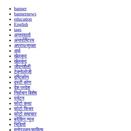
banner
bannernews
education
English
tags
अन्तरवार्ता
अन्तर्राष्ट्रिय
अपराध/सुरक्षा
अर्थ
खेलकुद
खेलकुद
जीवनशैली
टेक्नोलोजी
दृष्टिकोण
दृस्टी कोण
देश परदेश
निर्वाचन बिशेष
पर्यटन
फोटो कथा
फोटो फिचर
फोटो समाचार
ब्रेकिंग न्युज
भिडियो
मनोरञ्जन/साहित्य