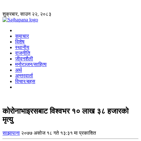
शुक्रबार, साउन २२, २०८३
समाचार
विशेष
स्थानीय
राजनीति
जीवनशैली
मनोरञ्जन/साहित्य
अर्थ
अन्तरवार्ता
विचार/बहस
कोरोनाभाइरसबाट विश्वभर १० लाख ३८ हजारको
मृत्यु
साझापाना
२०७७ असोज १८ गते १३:३१ मा प्रकाशित