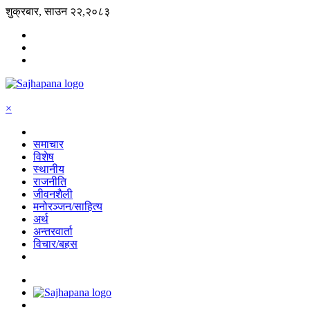
शुक्रबार, साउन २२,२०८३
×
समाचार
विशेष
स्थानीय
राजनीति
जीवनशैली
मनोरञ्जन/साहित्य
अर्थ
अन्तरवार्ता
विचार/बहस