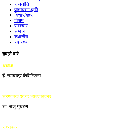
राजनीति
वातावरण-कृषि
विचार/बहस
विशेष
समाचार
समाज
स्थानीय
स्वास्थ्य
हाम्रो बारे
अध्यक्ष
ई. रामचन्द्र तिमिल्सिना
संस्थापक अध्यक्ष/सल्लाहकार
डा. राजु गुरुङ्ग
सम्पादक