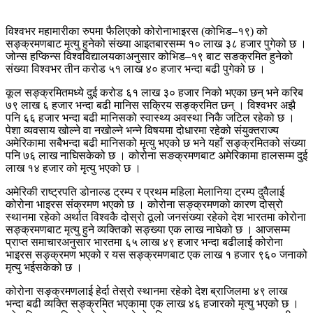
विश्वभर महामारीका रुपमा फैलिएको कोरोनाभाइरस (कोभिड–१९) को
सङ्क्रमणबाट मृत्यु हुनेको संख्या आइतबारसम्म १० लाख ३८ हजार पुगेको छ ।
जोन्स हप्किन्स विश्वविद्यालयकाअनुसार कोभिड–१९ बाट सङक्रमित हुनेको
संख्या विश्वभर तीन करोड ५१ लाख ४० हजार भन्दा बढी पुगेको छ ।
कूल सङ्क्रमितमध्ये दुई करोड ६१ लाख ३० हजार निको भएका छन् भने करिब
७९ लाख ६ हजार भन्दा बढी मानिस सक्रिय सङ्क्रमित छन् । विश्वभर अझै
पनि ६६ हजार भन्दा बढी मानिसको स्वास्थ्य अवस्था निकै जटिल रहेको छ ।
पेशा व्यवसाय खोल्ने वा नखोल्ने भन्ने विषयमा दोधारमा रहेको संयुक्तराज्य
अमेरिकामा सबैभन्दा बढी मानिसको मृत्यु भएको छ भने यहाँ सङ्क्रमितको संख्या
पनि ७६ लाख नाघिसकेको छ । कोरोना सङक्रमणबाट अमेरिकामा हालसम्म दुई
लाख १४ हजार को मृत्यु भएको छ ।
अमेरिकी राष्ट्रपति डोनाल्ड ट्रम्प र प्रथम महिला मेलानिया ट्रम्प दुवैलाई
कोरोना भाइरस संक्रमण भएको छ । कोरोना सङ्क्रमणको कारण दोस्रो
स्थानमा रहेको अर्थात विश्वकै दोस्रो ठूलो जनसंख्या रहेको देश भारतमा कोरोना
सङ्क्रमणबाट मृत्यु हुने व्यक्तिको सङ्ख्या एक लाख नाघेको छ । आजसम्म
प्राप्त समाचारअनुसार भारतमा ६५ लाख ४९ हजार भन्दा बढीलाई कोरोना
भाइरस सङ्क्रमण भएको र यस सङ्क्रमणबाट एक लाख १ हजार ९६० जनाको
मृत्यु भईसकेको छ ।
कोरोना सङ्क्रमणलाई हेर्दा तेस्रो स्थानमा रहेको देश ब्राजिलमा ४९ लाख
भन्दा बढी व्यक्ति सङ्क्रमित भएकामा एक लाख ४६ हजारको मृत्यु भएको छ ।