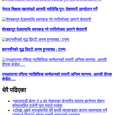
नेपाल शिक्षक महासंघले आगामी भदौदेखि पुनः देशव्यापी आन्दोलन गर्ने
शेरबहादुर देउवामाथि धरपकड गरे प्रतिरोधमा उत्रने चेतावनी
इरानसँगको युद्ध छिट्टै अन्त्य हुनसक्छ : ट्रम्प
एनआरएनए एसिया प्याशिफिक सम्मेलनको तयारी अन्तिम चरणमा- आरसी दीपक
कंडेल,…
धेरै पढिएका
१
काठमाडौं क्षेत्र नं ७ का नेकपाका केन्द्रीय सदस्य ज्ञानेन्द्र मोहन
श्रेष्ठसहित दर्जनौं युवा एमाले प्रवेश
२
टोखा–छहरे सुरुङमार्गले धेरै बस्ती मापदण्डका कारण समस्यामा पर्ने
भएकाले विकल्प खोज्न मन्त्री खनालको प्रस्ताव