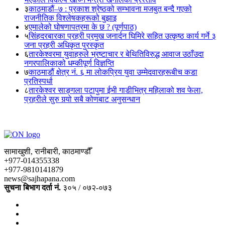
३
काठमाडौं–७ : प्रकाश श्रेष्ठको सम्भावना मजबुत बन्दै गएको
राजनीतिक विश्लेषकहरूको बुझाइ
४
एमालेको घोषणापत्रमा के छ ? (पूर्णपाठ)
५
सिंहदरबारका प्रहरी प्रमुख जनार्दन घिमिरे सहित उत्कृष्ठ कार्य गर्ने ३
जना प्रहरी अधिकृत पुरस्कृत
६
तारकेश्वरमा युवाहरुले भ्रष्टाचार र बेथितिविरुद्ध आवाज उठाँउदा
नगरपालिकाको धम्कीपूर्ण विज्ञप्ति
७
काठमाडौं क्षेत्र नं. ६ मा लोकप्रिय युवा उम्मेदवारहरूबीच कडा
प्रतिस्पर्धा
८
तारकेश्वर साङ्गला पटापुमा ईभी गाडीभित्र महिलाको शव फेला,
प्रहरीले सुरु गर्‍यो सबै कोणबाट अनुसन्धान
सामाखुशी, रानीबारी, काठमाण्डौँ
+977-014355338
+977-9810141879
news@sajhapana.com
सुचना बिभाग दर्ता नं.
३०५ / ०७२-०७३