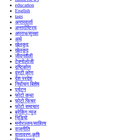
education
English
tags
अन्तरवार्ता
अन्तर्राष्ट्रिय
अपराध/सुरक्षा
अर्थ
खेलकुद
खेलकुद
जीवनशैली
टेक्नोलोजी
दृष्टिकोण
दृस्टी कोण
देश परदेश
निर्वाचन बिशेष
पर्यटन
फोटो कथा
फोटो फिचर
फोटो समाचार
ब्रेकिंग न्युज
भिडियो
मनोरञ्जन/साहित्य
राजनीति
वातावरण-कृषि