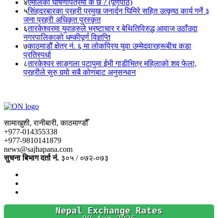
४
एमालेको घोषणापत्रमा के छ ? (पूर्णपाठ)
५
सिंहदरबारका प्रहरी प्रमुख जनार्दन घिमिरे सहित उत्कृष्ठ कार्य गर्ने ३
जना प्रहरी अधिकृत पुरस्कृत
६
तारकेश्वरमा युवाहरुले भ्रष्टाचार र बेथितिविरुद्ध आवाज उठाँउदा
नगरपालिकाको धम्कीपूर्ण विज्ञप्ति
७
काठमाडौं क्षेत्र नं. ६ मा लोकप्रिय युवा उम्मेदवारहरूबीच कडा
प्रतिस्पर्धा
८
तारकेश्वर साङ्गला पटापुमा ईभी गाडीभित्र महिलाको शव फेला,
प्रहरीले सुरु गर्‍यो सबै कोणबाट अनुसन्धान
सामाखुशी, रानीबारी, काठमाण्डौँ
+977-014355338
+977-9810141879
news@sajhapana.com
सुचना बिभाग दर्ता नं.
३०५ / ०७२-०७३