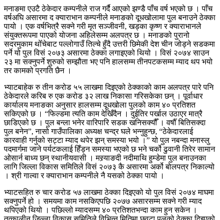
मनाङमा एउटै ठेकेदार कम्पनीले राज गर्दै आएको झण्डै पाँच वर्ष भएको छ । पाँच
वर्षअघि असारमा द क्याराभान कम्पनीले मनाङको दूधखोलामा पुल बनाउने ठेक्का
पायो । एक वर्षभित्रै सक्ने गरी मृत सञ्जीवनी, खड्का कृष्ण र क्याराभानले
संयुक्तरूपमा पाएको योजना अहिलेसम्म अलपत्र छ । मनाङको पुरानो
सदरमुकाम थोँचेबाट पल्लोगाउँ तिल्चे हुँदै उत्तरी छिमेकी देश चीन जोड्ने सडकमा
पर्ने यो पुल विसं २०७३ असारमा ठेक्का लगाइएको थियो । विसं २०७४ साउन
२३ मा सक्नुपर्ने शुरुको सम्झौता भए पनि हालसम्म तीनपटकसम्म म्याद थप भयो
तर कामको प्रगति छैन ।
भ्याटबाहेक रु तीन करोड ५५ लाखमा दिइएको ठेक्काको काम अलपत्र पारे पनि
ठेकेदारले करिब रु एक करोड ३२ लाख निकासा गरिसकेका छन् । पूर्वाधार
कार्यालय मनाङका अनुसार हालसम्म दूधखोला पुलको काम ४० प्रतिशत
सकिएको छ । “फिल्डमा त्यति काम देखिँदैन । दुईतिर पर्खाल उठाएर मात्रै
छाडिएको छ । पुल बन्ला भनेर वारिपारि सडक खनिसक्यौँ । वर्षौँ बितिसक्दा
पुल बनेन”, नासो गाउँपालिका अध्यक्ष चन्द्र घले भन्नुहुन्छ, “ठेकेदारलाई
कारवाही गर्नुको सट्टा म्याद थपेर झन् समस्या भयो ।” यो पुल नबन्दा मनास्लु
पदमार्गमा जाने पर्यटकलाई हिँड्न समस्या भएको छ भने चर्को ढुवानी तिरेर सामान
ओसार्न बाध्य छन् स्थानीयवासी । मस्र्याङदी नदीमाथि हुम्डेमा पुल बनाउनका
लागि जिल्ला विकास समितिले विसं २०७३ कै असारमा अर्को बोलपत्र निकाल्यो
। श्री गाल्वा र क्याराभान कम्पनीले नै यसको ठेक्का पायो ।
भ्याटसहित रु चार करोड ५७ लाखमा ठेक्का दिइएको यो पुल विसं २०७४ माघमा
सक्नुपर्ने हो । समयमा काम नसकिएपछि २०७७ असारसम्म सक्ने गरी म्याद
थपिएको थियो । पछिल्लो म्यादसम्म ४० प्रतिशतभन्दा काम हुन सकेन ।
तत्कालीन जिल्ला विकास समितिले विभिन्न मितिमा छवटा पुलको ठेक्का दिइएको