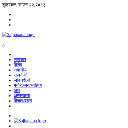
शुक्रबार, साउन २२,२०८३
×
समाचार
विशेष
स्थानीय
राजनीति
जीवनशैली
मनोरञ्जन/साहित्य
अर्थ
अन्तरवार्ता
विचार/बहस