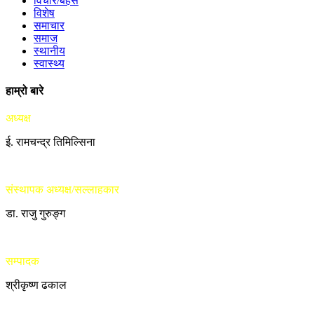
विचार/बहस
विशेष
समाचार
समाज
स्थानीय
स्वास्थ्य
हाम्रो बारे
अध्यक्ष
ई. रामचन्द्र तिमिल्सिना
संस्थापक अध्यक्ष/सल्लाहकार
डा. राजु गुरुङ्ग
सम्पादक
श्रीकृष्ण ढकाल