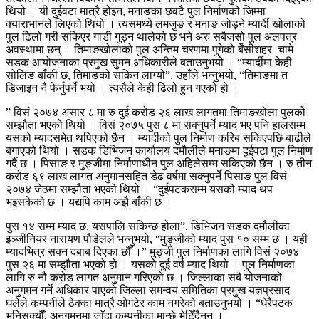
थियो । यी दुईवटा मात्रै होइन, मनाङका छवटै पुल निर्माणको जिम्मा
क्याराभानले लिएको थियो । त्यसमध्ये लमजुङ र मनाङ जोड्ने म्यार्दी खोलाको
पुल ढिलो गरी सकिएर गाडी गुड्न थालेको छ भने अरु सबैजसो पुल अलपत्र
अवस्थामा छन् । तिमाङखोलाको पुल अन्तिम चरणमा पुगेको बेँसीशहर–चामे
सडक आयोजनाका प्रमुख सुमन अधिकारीले बताउनुभयो । “म्यार्दीमा केही
सोलिङ बाँकी छ, तिमाङको सकिन लाग्यो”, उहाँले भन्नुभयो, “तिमाङमा त
डिजाइन नै फेर्नुपर्ने भयो । त्यसैले केही ढिलो हुन गएको हो ।
” विसं २०७४ असार ८ मा रु दुई करोड २६ लाख लागतमा तिमाङखोला पुलको
सम्झौता भएको थियो । विसं २०७५ पुस ८ मा सक्नुपर्ने म्याद भए पनि हालसम्म
यसको म्यादसमेत थपिएको छैन । म्यार्दीको पुल निर्माण करिब सकिएपछि बाढीले
बगाएको थियो । सडक डिभिजन कार्यालय दमौलीले मनाङमा दुईवटा पुल निर्माण
गर्दै छ । पिसाङ र मुङ्जीमा निर्माणाधीन पुल अहिलेसम्म सकिएको छैन । रु तीन
करोड ६९ लाख लागत अनुमानसहित डेढ वर्षमा सक्नुपर्ने पिसाङ पुल विसं
२०७४ जेठमा सम्झौता भएको थियो । “दुईपटकसम्म यसको म्याद थप
भइसकेको छ । यद्यपि काम अझै बाँकी छ ।
पुस १४ सम्म म्याद छ, यसपालि सकिन्छ होला”, डिभिजन सडक दमौलीका
इञ्जीनियर नारायण पौडेलले भन्नुभयो, “मुङ्जीको म्याद पुस १० सम्म छ । यही
म्यादभित्र सक्न दबाब दिएका छौँ ।” मुङ्जी पुल निर्माणका लागि विसं २०७४
पुस २६ मा सम्झौता भएको हो । यसको दुई वर्ष म्याद थियो । पुल निर्माणका
लागि रु नौ करोड लागत अनुमान गरिएको छ । जिल्लाका सबै योजनाको
अनुगमन गर्ने अधिकार पाएको जिल्ला समन्वय समितिका प्रमुख यज्ञप्रसाद
घलेले कम्पनीले ठेक्का मात्रै ओगटेर काम नगरेको बताउनुभयो । “धेरैपटक
भनिसक्यौंँ, अनुगमनमा जाँदा कम्पनीका मान्छे भेटिँदैनन् ।