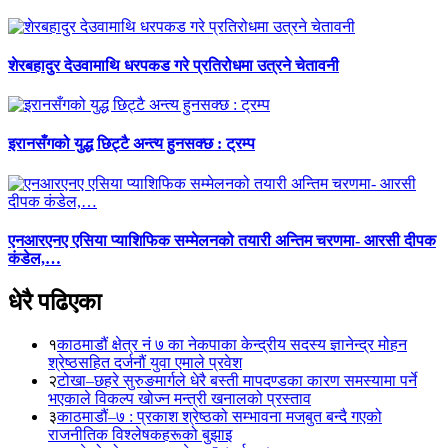
शेरबहादुर देउवामाथि धरपकड गरे प्रतिरोधमा उत्रने चेतावनी
इरानसँगको युद्ध छिट्टै अन्त्य हुनसक्छ : ट्रम्प
एनआरएनए एसिया प्याशिफिक सम्मेलनको तयारी अन्तिम चरणमा- आरसी दीपक
कंडेल,…
धेरै पढिएका
१
काठमाडौं क्षेत्र नं ७ का नेकपाका केन्द्रीय सदस्य ज्ञानेन्द्र मोहन
श्रेष्ठसहित दर्जनौं युवा एमाले प्रवेश
२
टोखा–छहरे सुरुङमार्गले धेरै बस्ती मापदण्डका कारण समस्यामा पर्ने
भएकाले विकल्प खोज्न मन्त्री खनालको प्रस्ताव
३
काठमाडौं–७ : प्रकाश श्रेष्ठको सम्भावना मजबुत बन्दै गएको
राजनीतिक विश्लेषकहरूको बुझाइ