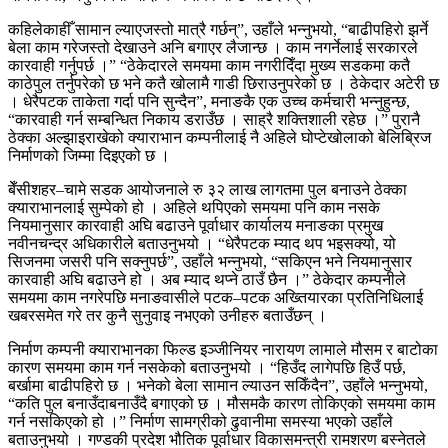
कहिलेकाहीँ सामान ल्याएजस्तो मात्रै गर्छन्”, उहाँले भन्नुभयो, “बाढीपहिरो झर्ने
बेला काम गरेजस्तो देखाउने अनि बगाएर लैजान्छ । काम नगर्नेलाई सरकारले
कारवाही गर्नुपर्छ ।” “ठेकेदारले समयमा काम नगरीदिँदा मुख्य सडकमा कतै
काठेपुल तर्नुपरेको छ भने कतै खोलामै गाडी छिराउनुपरेको छ । ठेकेदार अटेरी छ
। धेरैपटक ताकेता गर्दा पनि सुन्दैन”, मनाङकै एक उच्च कर्मचारी भन्नुहुन्छ,
“कारवाही गर्न सम्बन्धित निकाय डराउँछ । साह्रै शक्तिशाली रहेछ ।” पुरानै
ठेक्का अल्झाइराखेको क्याराभान कम्पनीलाई नै अहिले घोप्टेखोलाको बेलिब्रिज
निर्माणको जिम्मा दिइएको छ ।
बेँसीशहर–चामे सडक आयोजनाले रु ३२ लाख लागतमा पुल बनाउने ठेक्का
क्याराभानलाई सुम्पेको हो । अहिले थपिएको समयमा पनि काम नसके
नियमानुसार कारवाही अघि बढाउने पूर्वाधार कार्यालय मनाङका प्रमुख
नवीनचन्द्र अधिकारीले बताउनुभयो । “धेरैपटक म्याद थप भइसक्यो, यो
सिजनमा जसरी पनि सक्नुपर्छ”, उहाँले भन्नुभयो, “सकिएन भने नियमानुसार
कारवाही अघि बढाउने हो । अब म्याद थप्ने ठाउँ छैन ।” ठेकेदार कम्पनीले
समयमा काम नगरेपछि मनाङवासीले पटक–पटक अख्तियारका प्रतिनिधिलाई
खबरसमेत गरे तर कुनै सुनुवाइ नभएको उनीहरु बताउँछन् ।
निर्माण कम्पनी क्याराभानका फिल्ड इञ्जीनियर नारायण लामाले मौसम र बाटोका
कारण समयमा काम गर्न नसकेको बताउनुभयो । “हिउँद लागेपछि हिउँ पर्छ,
बर्खामा बाढीपहिरो छ । भनेको बेला सामान ल्याउन सकिँदैन”, उहाँले भन्नुभयो,
“कति पुल बनाउँदाबनाउँदै बगाएको छ । मौसमकै कारण तोकिएको समयमा काम
गर्न नसकिएको हो ।” निर्माण सामग्रीको ढुवानीमा समस्या भएको उहाँले
बताउनुभयो । गण्डकी प्रदेश भौतिक पूर्वाधार विकासमन्त्री रामशरण बस्नेतले