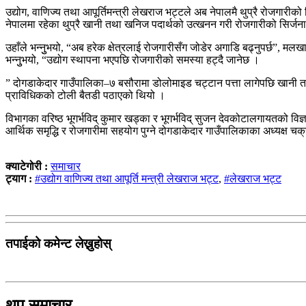
उद्योग, वाणिज्य तथा आपूर्तिमन्त्री लेखराज भट्टले अब नेपालमै थुप्रै रोजगारी
नेपालमा रहेका थुप्रै खानी तथा खनिज पदार्थको उत्खनन गरी रोजगारीको सिर्जन
उहाँले भन्नुुभयो, “अब हरेक क्षेत्रलाई रोजगारीसँग जोडेर अगाडि बढ्नुपर्छ”, मल
भन्नुुभयो, “उद्योग स्थापना भएपछि रोजगारीको समस्या हट्दै जानेछ ।
” दोगडाकेदार गाउँपालिका–७ बसौरामा डोलोमाइड चट्टान पत्ता लागेपछि खानी त
प्राविधिकको टोली बैतडी पठाएको थियो ।
विभागका वरिष्ठ भूगर्भविद् कुमार खड्का र भूगर्भविद् सुजन देवकोटालगायतको वि
आर्थिक समृद्धि र रोजगारीमा सहयोग पुग्ने दोगडाकेदार गाउँपालिकाका अध्यक्ष च
क्याटेगोरी :
समाचार
ट्याग :
#उद्योग वाणिज्य तथा आपूर्ति मन्त्री लेखराज भट्ट
,
#लेखराज भट्ट
तपाईको कमेन्ट लेख्नुहोस्
थप समाचार