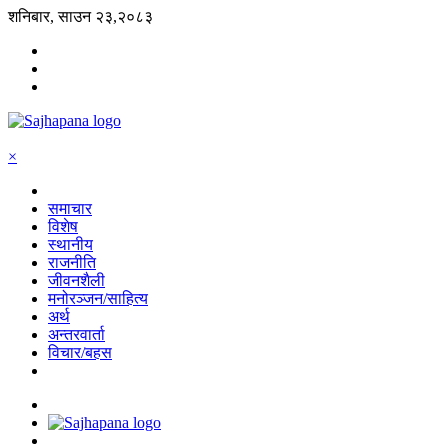
शनिबार, साउन २३,२०८३
×
समाचार
विशेष
स्थानीय
राजनीति
जीवनशैली
मनोरञ्जन/साहित्य
अर्थ
अन्तरवार्ता
विचार/बहस