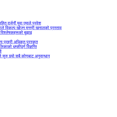
सहित दर्जनौं युवा एमाले प्रवेश
काले विकल्प खोज्न मन्त्री खनालको प्रस्ताव
 विश्लेषकहरूको बुझाइ
जना प्रहरी अधिकृत पुरस्कृत
काको धम्कीपूर्ण विज्ञप्ति
धा
 सुरु गर्‍यो सबै कोणबाट अनुसन्धान