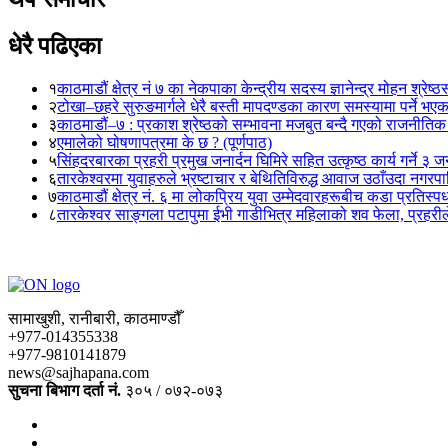
धेरै पढिएका
१
काठमाडौं क्षेत्र नं ७ का नेकपाका केन्द्रीय सदस्य ज्ञानेन्द्र मोहन श्रेष्ठ
२
टोखा–छहरे सुरुङमार्गले धेरै बस्ती मापदण्डका कारण समस्यामा पर्ने भए
३
काठमाडौं–७ : प्रकाश श्रेष्ठको सम्भावना मजबुत बन्दै गएको राजनीतिक
४
एमालेको घोषणापत्रमा के छ ? (पूर्णपाठ)
५
सिंहदरबारका प्रहरी प्रमुख जनार्दन घिमिरे सहित उत्कृष्ठ कार्य गर्ने ३ 
६
तारकेश्वरमा युवाहरुले भ्रष्टाचार र बेथितिविरुद्ध आवाज उठाँउदा नगरपालि
७
काठमाडौं क्षेत्र नं. ६ मा लोकप्रिय युवा उम्मेदवारहरूबीच कडा प्रतिस्पर्
८
तारकेश्वर साङ्गला पटापुमा ईभी गाडीभित्र महिलाको शव फेला, प्रहरीले
सामाखुशी, रानीबारी, काठमाण्डौँ
+977-014355338
+977-9810141879
news@sajhapana.com
सुचना बिभाग दर्ता नं.
३०५ / ०७२-०७३