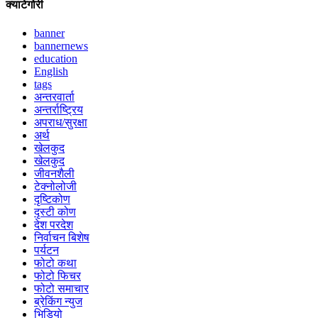
क्याटेगोरी
banner
bannernews
education
English
tags
अन्तरवार्ता
अन्तर्राष्ट्रिय
अपराध/सुरक्षा
अर्थ
खेलकुद
खेलकुद
जीवनशैली
टेक्नोलोजी
दृष्टिकोण
दृस्टी कोण
देश परदेश
निर्वाचन बिशेष
पर्यटन
फोटो कथा
फोटो फिचर
फोटो समाचार
ब्रेकिंग न्युज
भिडियो