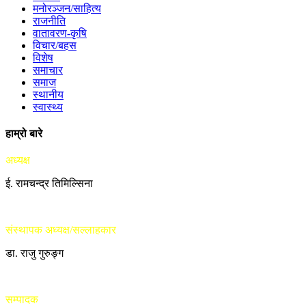
मनोरञ्जन/साहित्य
राजनीति
वातावरण-कृषि
विचार/बहस
विशेष
समाचार
समाज
स्थानीय
स्वास्थ्य
हाम्रो बारे
अध्यक्ष
ई. रामचन्द्र तिमिल्सिना
संस्थापक अध्यक्ष/सल्लाहकार
डा. राजु गुरुङ्ग
सम्पादक