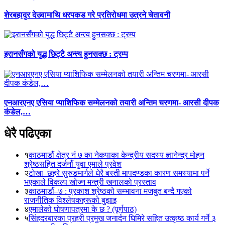
शेरबहादुर देउवामाथि धरपकड गरे प्रतिरोधमा उत्रने चेतावनी
इरानसँगको युद्ध छिट्टै अन्त्य हुनसक्छ : ट्रम्प
एनआरएनए एसिया प्याशिफिक सम्मेलनको तयारी अन्तिम चरणमा- आरसी दीपक
कंडेल,…
धेरै पढिएका
१
काठमाडौं क्षेत्र नं ७ का नेकपाका केन्द्रीय सदस्य ज्ञानेन्द्र मोहन
श्रेष्ठसहित दर्जनौं युवा एमाले प्रवेश
२
टोखा–छहरे सुरुङमार्गले धेरै बस्ती मापदण्डका कारण समस्यामा पर्ने
भएकाले विकल्प खोज्न मन्त्री खनालको प्रस्ताव
३
काठमाडौं–७ : प्रकाश श्रेष्ठको सम्भावना मजबुत बन्दै गएको
राजनीतिक विश्लेषकहरूको बुझाइ
४
एमालेको घोषणापत्रमा के छ ? (पूर्णपाठ)
५
सिंहदरबारका प्रहरी प्रमुख जनार्दन घिमिरे सहित उत्कृष्ठ कार्य गर्ने ३