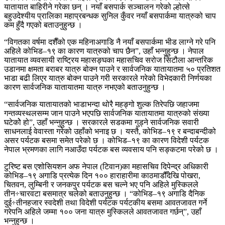
यातायात बाहिरीने गरेका छन् । नयाँ बसपार्क सञ्चालन गरेको ल्होत्से
बहुउदेश्यीय प्रालिका महाप्रबन्धक सुनिल कुँवर नयाँ बसपार्कमा यात्रुको चाप
कम हुँदै गएको बताउनुहुन्छ ।
“विगतका वर्षमा दशैँको एक महिनाअगाडि नै नयाँ बसपार्कमा भीड लाग्ने गरे पनि
अहिले कोभिड–१९ का कारण यात्रुको चाप छैन”, उहाँ भन्नुहुन्छ । नेपाल
यातायात व्यवसायी राष्ट्रिय महासङ्घका महासचिव सरोज सिटौला आन्तरिक
उडानमा क्षमता बराबर यात्रु बोक्न पाउने र सार्वजनिक यातायातमा ५० प्रतिशत
भाडा बढी लिएर यात्रु बोक्न पाउने गरी सरकारले गरेको विभेदकारी निर्णयका
कारण सार्वजनिक यातायातमा यात्रु नभएको बताउनुहुन्छ ।
“सार्वजनिक यातायातको भाडाभन्दा थोरै महङ्गो शुल्क तिरेपछि जहाजमा
गन्तव्यस्थलसम्म जान पाउने भएपछि सार्वजनिक यातायातमा यात्रुको संख्या
घटेकोे हो”, उहाँ भन्नुहुन्छ । सरकारले सडकमा गुड्ने सार्वजनिक सवारी
साधनलाई वेवास्ता गरेको उहाँको भनाइ छ । यस्तै, कोभिड–१९ र बन्दाबन्दीको
असर पर्यटक बसमा समेत परेको छ । कोभिड–१९ का कारण विदेशी पर्यटक
नेपाल भ्रमणका लागि नआउँदा पर्यटक बस व्यवसाय पनि सङ्कटमा परेको छ ।
टुरिष्ट बस एशोसियशन अफ नेपाल (टिवान)का महासचिव दिपेन्द्र अधिकारी
कोभिड–१९ अगाडि प्रत्येक दिन १०० हाराहारीमा काठमाडौँदेखि पोखरा,
चितवन, लुम्बिनी र जनकपुर पर्यटक बस चल्ने भए पनि अहिले मुस्किलले
तीन÷चारवटा बसमात्र चलेको बताउनुहुन्छ । “कोभिड–१९ अगाडि दैनिक
दुई÷तीनहजार स्वदेशी तथा विदेशी पर्यटक पर्यटकीय बसमा आवतजावत गर्ने
गरेपनि अहिले जम्मा १०० जना यात्रु मुस्किलले आवतजावत गर्छन्”, उहाँ
भन्नुहुन्छ ।