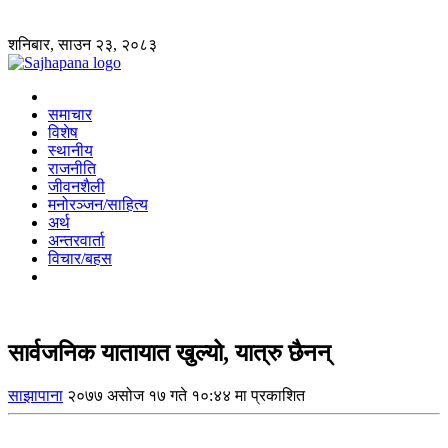
शनिबार, साउन २३, २०८३
समाचार
विशेष
स्थानीय
राजनीति
जीवनशैली
मनोरञ्जन/साहित्य
अर्थ
अन्तरवार्ता
विचार/बहस
सार्वजनिक यातायात खुल्यो, यात्रु छैनन्
साझापाना
२०७७ असोज १७ गते १०:४४ मा प्रकाशित