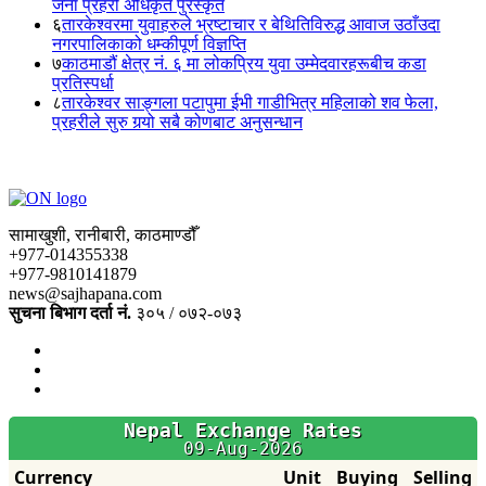
जना प्रहरी अधिकृत पुरस्कृत
६
तारकेश्वरमा युवाहरुले भ्रष्टाचार र बेथितिविरुद्ध आवाज उठाँउदा
नगरपालिकाको धम्कीपूर्ण विज्ञप्ति
७
काठमाडौं क्षेत्र नं. ६ मा लोकप्रिय युवा उम्मेदवारहरूबीच कडा
प्रतिस्पर्धा
८
तारकेश्वर साङ्गला पटापुमा ईभी गाडीभित्र महिलाको शव फेला,
प्रहरीले सुरु गर्‍यो सबै कोणबाट अनुसन्धान
सामाखुशी, रानीबारी, काठमाण्डौँ
+977-014355338
+977-9810141879
news@sajhapana.com
सुचना बिभाग दर्ता नं.
३०५ / ०७२-०७३