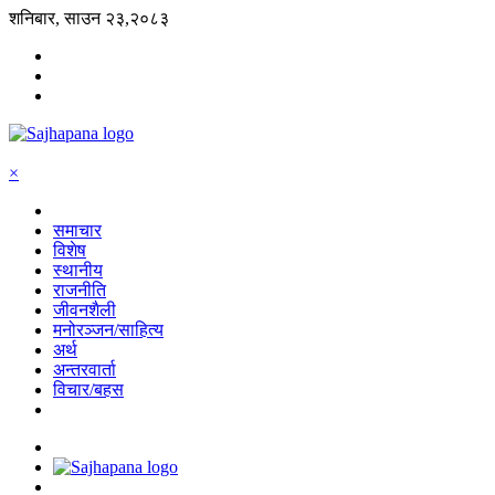
शनिबार, साउन २३,२०८३
×
समाचार
विशेष
स्थानीय
राजनीति
जीवनशैली
मनोरञ्जन/साहित्य
अर्थ
अन्तरवार्ता
विचार/बहस