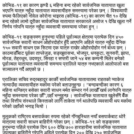
कोभिड–१९ का कारण झण्डै ६ महिना बन्द रहेको सार्वजनिक यातायात खुला
भएपनि यात्रु नहुँदा यातायात व्यवसायीहरु समस्यामा परेका छन् । विश्वव्यापी
रुपमा फैलिएको नोवेल कोरोना भाइरस (कोभिड–१९) का कारण चैत १० देखि
बन्द रहेको लामो दूरीका सार्वजनिक यातायात सरकारले असोज १ देखि खुला गर्ने
निर्णय गरेपनि यात्रु नहुँदा व्यवसायी समस्यामा परेका हुन् ।
कोभिड–१९ सङ्क्रमण हुनुभन्दा पहिले पूर्वाञ्चल क्षेत्रमा प्रत्येक दिन ४५०
सार्वजनिक सवारी साधन ओहोरदोहोर हुँदै आएपनि अहिले यात्रु नहुँदा दैनिक
१५० सवारी साधन एक सिटमा एक यात्रु राखेर ओहोरदोहोर गर्न बाध्य छन् ।
काठमाडौँबाट पूर्वका ताप्लेजुङ, सङ्खुवासभा, भोजपुर, धनकुटा, सुनसरी, झापा,
मोरङ, तेह्रथुम, उदयपुर, सिरहा र सप्तरी जाने ५४ बस कम्पनी मिलेर बनेको
पूर्वाञ्चल यातायात व्यवसायी समन्वय प्रालिले यात्रु नभएकाले आलोपालो बस
सञ्चालन गर्दै आएको छ ।
प्रालिका सचिव रुद्रबहादुर कार्की सार्वजनिक यातायातमा राहतको प्याकेज
नल्याउँदा व्यवसायीहरु मर्कामा परेको बताउनुहुन्छ । “बन्दाबन्दीका कारण ६
महिना थन्किएर बसेका सवारी साधन मर्मत सम्भार गर्न लाखौँ खर्च लागेपनि यात्रु
नहुँदा समस्यामा परेका छौँ”,उहाँ भन्नुहुन्छ । सार्वजनिक यातायात खुलेसँगै बैँक
तथा वित्तीय संस्थाले किस्ताको लागि ताकेता गर्न थालेपछि व्यवसायी थप मर्कामा
परेको उहाँको भनाइ थियो ।
मुलुकको राष्ट्रिय बसपार्कका रुपमा रहेको गोँगबुस्थित नयाँ बसपार्कबाट थोरै
मात्रामा सवारी साधन बाहिरीने गरेका छन् । कोभिड–१९ को सङ्क्रमण
हुनुभन्दा पहिले प्रत्येक दिन ६०० देखि ७०० हाराहारीमा सार्वजनिक यातायात
उपत्यका बाहिरीने गरेपनि अहिले प्रत्येक दिन २०० देखि २५० सार्वजनिक