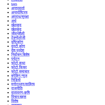
tags
अन्तरवार्ता
अन्तर्राष्ट्रिय
अपराध/सुरक्षा
अर्थ
खेलकुद
खेलकुद
जीवनशैली
टेक्नोलोजी
दृष्टिकोण
दृस्टी कोण
देश परदेश
निर्वाचन बिशेष
पर्यटन
फोटो कथा
फोटो फिचर
फोटो समाचार
ब्रेकिंग न्युज
भिडियो
मनोरञ्जन/साहित्य
राजनीति
वातावरण-कृषि
विचार/बहस
विशेष