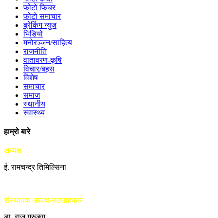
फोटो फिचर
फोटो समाचार
ब्रेकिंग न्युज
भिडियो
मनोरञ्जन/साहित्य
राजनीति
वातावरण-कृषि
विचार/बहस
विशेष
समाचार
समाज
स्थानीय
स्वास्थ्य
हाम्रो बारे
अध्यक्ष
ई. रामचन्द्र तिमिल्सिना
संस्थापक अध्यक्ष/सल्लाहकार
डा. राजु गुरुङ्ग