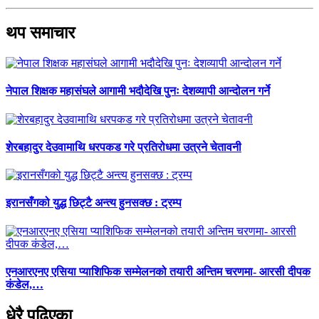
थप समाचार
नेपाल शिक्षक महासंघले आगामी भदौदेखि पुनः देशव्यापी आन्दोलन गर्ने
शेरबहादुर देउवामाथि धरपकड गरे प्रतिरोधमा उत्रने चेतावनी
इरानसँगको युद्ध छिट्टै अन्त्य हुनसक्छ : ट्रम्प
एनआरएनए एसिया प्याशिफिक सम्मेलनको तयारी अन्तिम चरणमा- आरसी दीपक
कंडेल,…
धेरै पढिएका