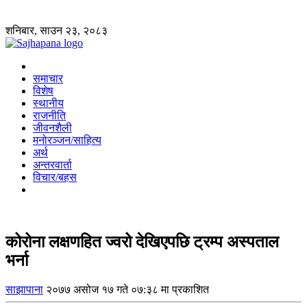
शनिबार, साउन २३, २०८३
समाचार
विशेष
स्थानीय
राजनीति
जीवनशैली
मनोरञ्जन/साहित्य
अर्थ
अन्तरवार्ता
विचार/बहस
कोरोना लक्षणहित ज्वरो देखिएपछि ट्रम्प अस्पताल
भर्ना
साझापाना
२०७७ असोज १७ गते ०७:३८ मा प्रकाशित