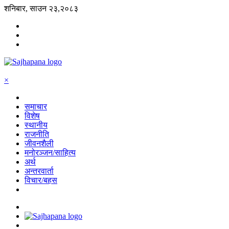
शनिबार, साउन २३,२०८३
×
समाचार
विशेष
स्थानीय
राजनीति
जीवनशैली
मनोरञ्जन/साहित्य
अर्थ
अन्तरवार्ता
विचार/बहस