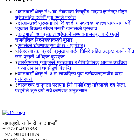
१
काठमाडौं क्षेत्र नं ७ का नेकपाका केन्द्रीय सदस्य ज्ञानेन्द्र मोहन
श्रेष्ठसहित दर्जनौं युवा एमाले प्रवेश
२
टोखा–छहरे सुरुङमार्गले धेरै बस्ती मापदण्डका कारण समस्यामा पर्ने
भएकाले विकल्प खोज्न मन्त्री खनालको प्रस्ताव
३
काठमाडौं–७ : प्रकाश श्रेष्ठको सम्भावना मजबुत बन्दै गएको
राजनीतिक विश्लेषकहरूको बुझाइ
४
एमालेको घोषणापत्रमा के छ ? (पूर्णपाठ)
५
सिंहदरबारका प्रहरी प्रमुख जनार्दन घिमिरे सहित उत्कृष्ठ कार्य गर्ने ३
जना प्रहरी अधिकृत पुरस्कृत
६
तारकेश्वरमा युवाहरुले भ्रष्टाचार र बेथितिविरुद्ध आवाज उठाँउदा
नगरपालिकाको धम्कीपूर्ण विज्ञप्ति
७
काठमाडौं क्षेत्र नं. ६ मा लोकप्रिय युवा उम्मेदवारहरूबीच कडा
प्रतिस्पर्धा
८
तारकेश्वर साङ्गला पटापुमा ईभी गाडीभित्र महिलाको शव फेला,
प्रहरीले सुरु गर्‍यो सबै कोणबाट अनुसन्धान
सामाखुशी, रानीबारी, काठमाण्डौँ
+977-014355338
+977-9810141879
news@sajhapana.com