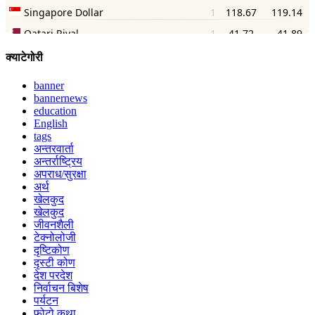
क्याटेगोरी
banner
bannernews
education
English
tags
अन्तरवार्ता
अन्तर्राष्ट्रिय
अपराध/सुरक्षा
अर्थ
खेलकुद
खेलकुद
जीवनशैली
टेक्नोलोजी
दृष्टिकोण
दृस्टी कोण
देश परदेश
निर्वाचन बिशेष
पर्यटन
फोटो कथा