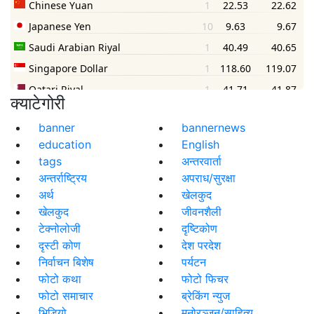
क्याटेगोरी
banner
bannernews
education
English
tags
अन्तरवार्ता
अन्तर्राष्ट्रिय
अपराध/सुरक्षा
अर्थ
खेलकुद
खेलकुद
जीवनशैली
टेक्नोलोजी
दृष्टिकोण
दृस्टी कोण
देश परदेश
निर्वाचन बिशेष
पर्यटन
फोटो कथा
फोटो फिचर
फोटो समाचार
ब्रेकिंग न्युज
भिडियो
मनोरञ्जन/साहित्य