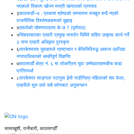
भएकाले विकल्प खोज्न मन्त्री खनालको प्रस्ताव
३
काठमाडौं–७ : प्रकाश श्रेष्ठको सम्भावना मजबुत बन्दै गएको
राजनीतिक विश्लेषकहरूको बुझाइ
४
एमालेको घोषणापत्रमा के छ ? (पूर्णपाठ)
५
सिंहदरबारका प्रहरी प्रमुख जनार्दन घिमिरे सहित उत्कृष्ठ कार्य गर्ने
३ जना प्रहरी अधिकृत पुरस्कृत
६
तारकेश्वरमा युवाहरुले भ्रष्टाचार र बेथितिविरुद्ध आवाज उठाँउदा
नगरपालिकाको धम्कीपूर्ण विज्ञप्ति
७
काठमाडौं क्षेत्र नं. ६ मा लोकप्रिय युवा उम्मेदवारहरूबीच कडा
प्रतिस्पर्धा
८
तारकेश्वर साङ्गला पटापुमा ईभी गाडीभित्र महिलाको शव फेला,
प्रहरीले सुरु गर्‍यो सबै कोणबाट अनुसन्धान
सामाखुशी, रानीबारी, काठमाण्डौँ