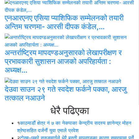
एनआरएनए एसिया प्याशिफिक सम्मेलनको तयारी
अन्तिम चरणमा- आरसी दीपक कंडेल,…
अन्तर्राष्ट्रिय मापदण्डअनुसारको लेखापरीक्षण र
प्रभावकारी सुशासन आजको अपरिहार्यता :
अध्यक्ष…
देउवा साउन २९ गते स्वदेश फर्कने पक्का, आरजु
तत्काल नआउने
धेरै पढिएका
१
काठमाडौं क्षेत्र नं ७ का नेकपाका केन्द्रीय सदस्य ज्ञानेन्द्र मोहन
श्रेष्ठसहित दर्जनौं युवा एमाले प्रवेश
२
टोखा–छहरे सुरुङमार्गले धेरै बस्ती मापदण्डका कारण समस्यामा पर्ने