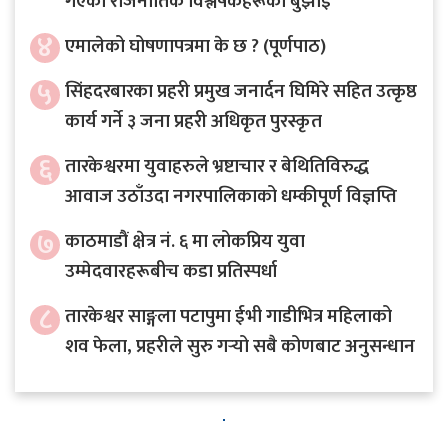
गएको राजनीतिक विश्लेषकहरूको बुझाइ
४
एमालेको घोषणापत्रमा के छ ? (पूर्णपाठ)
५
सिंहदरबारका प्रहरी प्रमुख जनार्दन घिमिरे सहित उत्कृष्ठ
कार्य गर्ने ३ जना प्रहरी अधिकृत पुरस्कृत
६
तारकेश्वरमा युवाहरुले भ्रष्टाचार र बेथितिविरुद्ध
आवाज उठाँउदा नगरपालिकाको धम्कीपूर्ण विज्ञप्ति
७
काठमाडौं क्षेत्र नं. ६ मा लोकप्रिय युवा
उम्मेदवारहरूबीच कडा प्रतिस्पर्धा
८
तारकेश्वर साङ्गला पटापुमा ईभी गाडीभित्र महिलाको
शव फेला, प्रहरीले सुरु गर्‍यो सबै कोणबाट अनुसन्धान