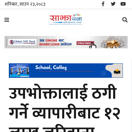
शनिबार, साउन २३,२०८३
समाचार
विशेष
स्थानीय
राजनीति
उपभोक्तालाई ठगी
जीवनशैली
गर्ने व्यापारीबाट १२
मनोरञ्जन/
साहित्य