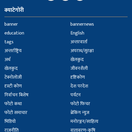
क्याटेगोरी
banner
bannernews
education
English
tags
अन्तरवार्ता
अन्तर्राष्ट्रिय
अपराध/सुरक्षा
अर्थ
खेलकुद
खेलकुद
जीवनशैली
टेक्नोलोजी
दृष्टिकोण
दृस्टी कोण
देश परदेश
निर्वाचन बिशेष
पर्यटन
फोटो कथा
फोटो फिचर
फोटो समाचार
ब्रेकिंग न्युज
भिडियो
मनोरञ्जन/साहित्य
राजनीति
वातावरण-कृषि