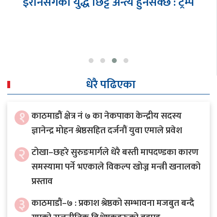
एनआरएनए एसिया प्याशिफिक सम्मेलनको
तयारी अन्तिम चरणमा- आरसी दीपक कंडेल,
…
धेरै पढिएका
१
काठमाडौं क्षेत्र नं ७ का नेकपाका केन्द्रीय सदस्य
ज्ञानेन्द्र मोहन श्रेष्ठसहित दर्जनौं युवा एमाले प्रवेश
२
टोखा–छहरे सुरुङमार्गले धेरै बस्ती मापदण्डका कारण
समस्यामा पर्ने भएकाले विकल्प खोज्न मन्त्री खनालको
प्रस्ताव
३
काठमाडौं–७ : प्रकाश श्रेष्ठको सम्भावना मजबुत बन्दै