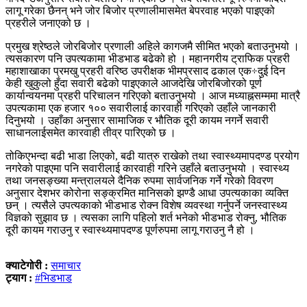
लागू गरेका छैनन् भने जोर बिजोर प्रणालीमासमेत बेपरवाह भएको पाइएको
प्रहरीले जनाएको छ ।
प्रमुख श्रेष्ठले जोरबिजोर प्रणाली अहिले कागजमै सीमित भएको बताउनुभयो ।
त्यसकारण पनि उपत्यकामा भीडभाड बढेको हो । महानगरीय ट्राफिक प्रहरी
महाशाखाका प्रमखु प्रहरी वरिष्ठ उपरीक्षक भीमप्रसाद ढकाल एक÷दुई दिन
केही खुकुलो हुँदा सवारी बढेको पाइएकाले आजदेखि जोरबिजोरको पूर्ण
कार्यान्वयनमा प्रहरी परिचालन गरिएको बताउनुभयो । आज मध्याह्नसम्ममा मात्रै
उपत्यकामा एक हजार १०० सवारीलाई कारवाही गरिएको उहाँले जानकारी
दिनुभयो । उहाँका अनुसार सामाजिक र भौतिक दूरी कायम नगर्ने सवारी
साधानलाईसमेत कारवाही तीव्र पारिएको छ ।
तोकिएभन्दा बढी भाडा लिएको, बढी यात्रु राखेको तथा स्वास्थ्यमापदण्ड प्रयोग
नगरेको पाइएमा पनि सवारीलाई कारवाही गरिने उहाँले बताउनुभयो । स्वास्थ्य
तथा जनसङ्ख्या मन्त्रालयले दैनिक रुपमा सार्वजनिक गर्ने गरेको विवरण
अनुसार देशभर कोरोना सङ्क्रमित मानिसको झण्डै आधा उपत्यकाका व्यक्ति
छन् । त्यसैले उपत्यकाको भीडभाड रोक्न विशेष व्यवस्था गर्नुपर्ने जनस्वास्थ्य
विज्ञको सुझाव छ । त्यसका लागि पहिलो शर्त भनेको भीडभाड रोक्नु, भौतिक
दूरी कायम गराउनु र स्वास्थ्यमापदण्ड पूर्णरुपमा लागू गराउनु नै हो ।
क्याटेगोरी :
समाचार
ट्याग :
#भिडभाड