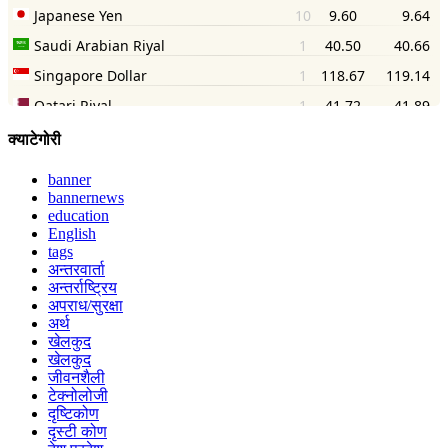
क्याटेगोरी
banner
bannernews
education
English
tags
अन्तरवार्ता
अन्तर्राष्ट्रिय
अपराध/सुरक्षा
अर्थ
खेलकुद
खेलकुद
जीवनशैली
टेक्नोलोजी
दृष्टिकोण
दृस्टी कोण