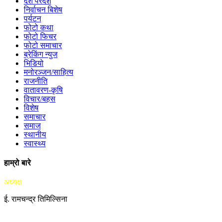
देश परदेश
निर्वाचन बिशेष
पर्यटन
फोटो कथा
फोटो फिचर
फोटो समाचार
ब्रेकिंग न्युज
भिडियो
मनोरञ्जन/साहित्य
राजनीति
वातावरण-कृषि
विचार/बहस
विशेष
समाचार
समाज
स्थानीय
स्वास्थ्य
हाम्रो बारे
अध्यक्ष
ई. रामचन्द्र तिमिल्सिना