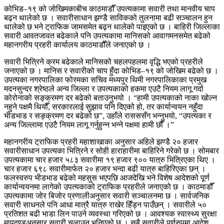
कोभिड–१९ को जोखिमकाबीच काठमाडौँ उपत्यकामा सवारी तथा मानवीय चाप
बढ्न थालेको छ । सवारीसाधान झण्डै साविकको तुलनामा बढी सञ्चालन हुन
थालेको छ भने ट्राफिक जामसमेत बढ्न थालेको पाइएको छ । बाहिरी जिल्लाका
सवारी आवतजावत बढेकाले पनि उपत्यकामा मानिसको आवागमनसमेत बढेको
महानगरीय प्रहरी कार्यालय काठमाडौँले जनाएको छ ।
सवारी भित्रिने क्रम बढेकाले मानिसको चहलपहलमा वृद्धि भएको प्रहरीले
जनाएको छ । मानिस र सवारीको चाप हुँदा कोभिड–१९ को जोखिम बढेको छ ।
उपत्यका नगरपालिका फोरमका सचिव मध्यपुर थिमी नगरपालिकाका प्रमुख
मदनसुन्दर श्रेष्ठले अन्य जिल्ला र उपत्यकाको हकमा एउटै नियम लागू गर्दा
कोरोनाको सङ्क्रमण दर बढेको बताउनुभयो । “हामी उपत्यकाको नाका खोल्न
नहुने पक्षमै थियौँ, सरकारलाई सुझाव पनि दिएको हो, तर कार्यान्वयन नहुँदा
भीडभाड र सङ्क्रमण दर बढेको छ”, उहाँले रासससँग भन्नुभयो, “उपत्यका र
अन्य जिल्लामा एउटै नियम लागू गर्नुहुन्न भन्ने पक्षमा हामी छौँ ।”
महानगरीय ट्राफिक प्रहरी महाशाखाका अनुसार अहिले झण्डै २० हजार
सवारीसाधान उपत्यका भित्रिने र सोही हाराहारीमा बाहिरिने गरेको छ । सोमबार
उपत्यकामा चार हजार ५८३ सवारीमा १९ हजार ९०० यात्रु भित्रिएका थिए ।
चार हजार ६९८ सवारीमार्फत २० हजार भन्दा बढी यात्रु बाहिरिएका छन् ।
फलस्वरुप भीडभाड बढेको महसुस भएपछि आजदेखि भने विशेष आदेशको पूर्ण
कार्यान्वयनमा लागेको उपत्यकाको ट्राफिक प्रहरीले जनाएको छ । काठमाडौँ
उपत्यकामा जोर बिजोर प्रणालीअनुसार सवारी सञ्चालनमा छ । सार्वजनिक
सवारी साधनले पनि आधा मात्रै यात्रु राखेर हिँड्न पाउँछन् । सवारीले ५०
प्रतिशत बढी भाडा लिन पाउने व्यवस्था गरिएको छ । आवश्यक स्वास्थ्य सुरक्षा
मापदण्डअनुसार सवारी चलाउन भनिएको छ । सबै सवारीले पूर्णरुपमा आदेश