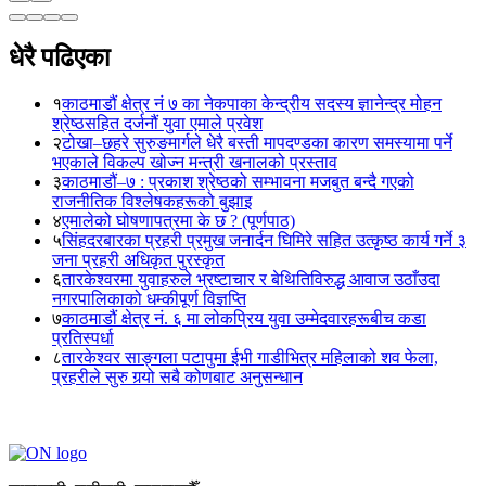
धेरै पढिएका
१
काठमाडौं क्षेत्र नं ७ का नेकपाका केन्द्रीय सदस्य ज्ञानेन्द्र मोहन
श्रेष्ठसहित दर्जनौं युवा एमाले प्रवेश
२
टोखा–छहरे सुरुङमार्गले धेरै बस्ती मापदण्डका कारण समस्यामा पर्ने
भएकाले विकल्प खोज्न मन्त्री खनालको प्रस्ताव
३
काठमाडौं–७ : प्रकाश श्रेष्ठको सम्भावना मजबुत बन्दै गएको
राजनीतिक विश्लेषकहरूको बुझाइ
४
एमालेको घोषणापत्रमा के छ ? (पूर्णपाठ)
५
सिंहदरबारका प्रहरी प्रमुख जनार्दन घिमिरे सहित उत्कृष्ठ कार्य गर्ने ३
जना प्रहरी अधिकृत पुरस्कृत
६
तारकेश्वरमा युवाहरुले भ्रष्टाचार र बेथितिविरुद्ध आवाज उठाँउदा
नगरपालिकाको धम्कीपूर्ण विज्ञप्ति
७
काठमाडौं क्षेत्र नं. ६ मा लोकप्रिय युवा उम्मेदवारहरूबीच कडा
प्रतिस्पर्धा
८
तारकेश्वर साङ्गला पटापुमा ईभी गाडीभित्र महिलाको शव फेला,
प्रहरीले सुरु गर्‍यो सबै कोणबाट अनुसन्धान