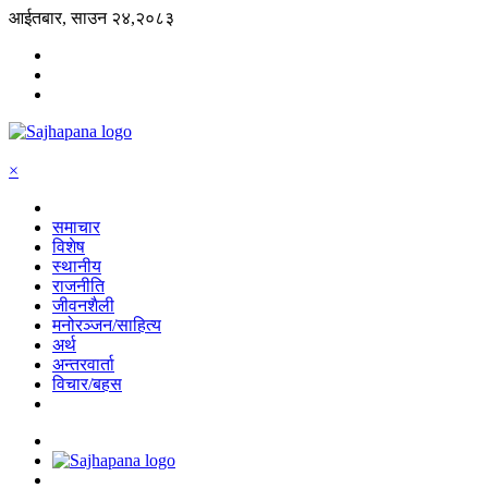
आईतबार, साउन २४,२०८३
×
समाचार
विशेष
स्थानीय
राजनीति
जीवनशैली
मनोरञ्जन/साहित्य
अर्थ
अन्तरवार्ता
विचार/बहस