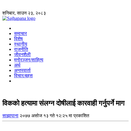
शनिबार, साउन २३, २०८३
समाचार
विशेष
स्थानीय
राजनीति
जीवनशैली
मनोरञ्जन/साहित्य
अर्थ
अन्तरवार्ता
विचार/बहस
विकको हत्यामा संलग्न दोषीलाई कारवाही गर्नुपर्ने माग
साझापाना
२०७७ असोज १३ गते १२:२५ मा प्रकाशित