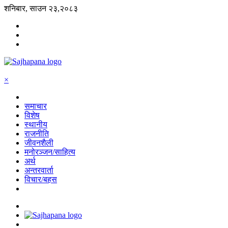
शनिबार, साउन २३,२०८३
×
समाचार
विशेष
स्थानीय
राजनीति
जीवनशैली
मनोरञ्जन/साहित्य
अर्थ
अन्तरवार्ता
विचार/बहस