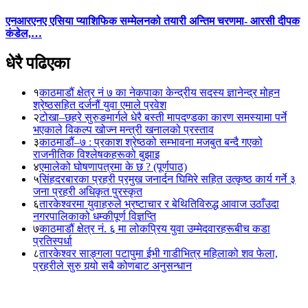
एनआरएनए एसिया प्याशिफिक सम्मेलनको तयारी अन्तिम चरणमा- आरसी दीपक
कंडेल,…
धेरै पढिएका
१
काठमाडौं क्षेत्र नं ७ का नेकपाका केन्द्रीय सदस्य ज्ञानेन्द्र मोहन
श्रेष्ठसहित दर्जनौं युवा एमाले प्रवेश
२
टोखा–छहरे सुरुङमार्गले धेरै बस्ती मापदण्डका कारण समस्यामा पर्ने
भएकाले विकल्प खोज्न मन्त्री खनालको प्रस्ताव
३
काठमाडौं–७ : प्रकाश श्रेष्ठको सम्भावना मजबुत बन्दै गएको
राजनीतिक विश्लेषकहरूको बुझाइ
४
एमालेको घोषणापत्रमा के छ ? (पूर्णपाठ)
५
सिंहदरबारका प्रहरी प्रमुख जनार्दन घिमिरे सहित उत्कृष्ठ कार्य गर्ने ३
जना प्रहरी अधिकृत पुरस्कृत
६
तारकेश्वरमा युवाहरुले भ्रष्टाचार र बेथितिविरुद्ध आवाज उठाँउदा
नगरपालिकाको धम्कीपूर्ण विज्ञप्ति
७
काठमाडौं क्षेत्र नं. ६ मा लोकप्रिय युवा उम्मेदवारहरूबीच कडा
प्रतिस्पर्धा
८
तारकेश्वर साङ्गला पटापुमा ईभी गाडीभित्र महिलाको शव फेला,
प्रहरीले सुरु गर्‍यो सबै कोणबाट अनुसन्धान