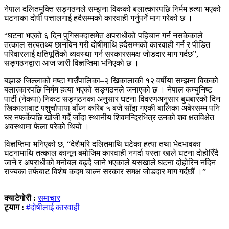
नेपाल दलितमुक्ति सङ्गठनले सम्झना विकको बलात्कारपछि निर्मम हत्या भएको
घटनाका दोषी पत्तालगाई हदैसम्मको कारवाही गर्नुपर्ने माग गरेको छ ।
“घटना भएको ६ दिन पुगिसक्दासमेत अपराधीको पहिचान गर्न नसकेकाले
तत्काल सत्यतथ्य छानबिन गरी दोषीमाथि हदैसम्मको कारवाही गर्न र पीडित
परिवारलाई क्षतिपूर्तिको व्यवस्था गर्न सरकारसमक्ष जोडदार माग गर्दछ”,
सङ्गठनद्वारा आज जारी विज्ञप्तिमा भनिएको छ ।
बझाङ जिल्लाको मष्टा गाउँपालिका–२ खिकालाकी १२ वर्षीया सम्झना विकको
बलात्कारपछि निर्मम हत्या भएको सङ्गठनले जनाएको छ । नेपाल कम्युनिष्ट
पार्टी (नेकपा) निकट सङ्गठनका अनुसार घटना विवरणअनुसार बुधबारको दिन
खिकालाबाट पशुचौपाया बाँध्न करिब ५ बजे साँझ गएकी बालिका अबेरसम्म पनि
घर नफर्केपछि खोजी गर्दै जाँदा स्थानीय शिवमन्दिरभित्र उनको शव क्षतविक्षेत
अवस्थामा फेला परेको थियो ।
विज्ञप्तिमा भनिएको छ, “देशैभरि दलितमाथि घटेका हत्या तथा भेदभावका
घटनामाथि तत्काल कानून बमोजिम कारवाही नगर्दा यस्ता खाले घटना दोहोरिँदै
जाने र अपराधीको मनोबल बढ्दै जाने भएकाले यसखाले घटना दोहोरिन नदिन
राज्यका तर्फबाट विशेष कदम चाल्न सरकार समक्ष जोडदार माग गर्दछौं ।”
क्याटेगोरी :
समाचार
ट्याग :
#दोषीलाई कारवाही