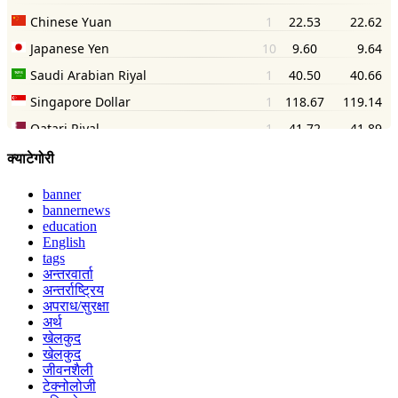
क्याटेगोरी
banner
bannernews
education
English
tags
अन्तरवार्ता
अन्तर्राष्ट्रिय
अपराध/सुरक्षा
अर्थ
खेलकुद
खेलकुद
जीवनशैली
टेक्नोलोजी