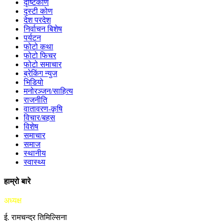
दृष्टिकोण
दृस्टी कोण
देश परदेश
निर्वाचन बिशेष
पर्यटन
फोटो कथा
फोटो फिचर
फोटो समाचार
ब्रेकिंग न्युज
भिडियो
मनोरञ्जन/साहित्य
राजनीति
वातावरण-कृषि
विचार/बहस
विशेष
समाचार
समाज
स्थानीय
स्वास्थ्य
हाम्रो बारे
अध्यक्ष
ई. रामचन्द्र तिमिल्सिना