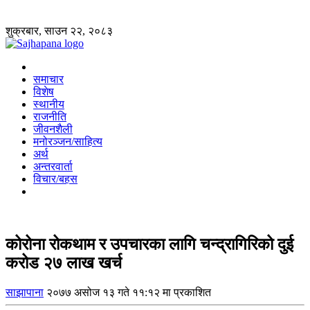
शुक्रबार, साउन २२, २०८३
समाचार
विशेष
स्थानीय
राजनीति
जीवनशैली
मनोरञ्जन/साहित्य
अर्थ
अन्तरवार्ता
विचार/बहस
कोरोना रोकथाम र उपचारका लागि चन्द्रागिरिको दुई
करोड २७ लाख खर्च
साझापाना
२०७७ असोज १३ गते ११:१२ मा प्रकाशित