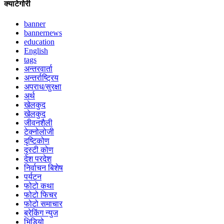
क्याटेगोरी
banner
bannernews
education
English
tags
अन्तरवार्ता
अन्तर्राष्ट्रिय
अपराध/सुरक्षा
अर्थ
खेलकुद
खेलकुद
जीवनशैली
टेक्नोलोजी
दृष्टिकोण
दृस्टी कोण
देश परदेश
निर्वाचन बिशेष
पर्यटन
फोटो कथा
फोटो फिचर
फोटो समाचार
ब्रेकिंग न्युज
भिडियो