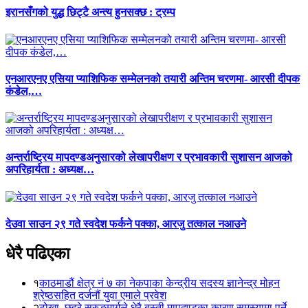
इरानसँगको युद्ध छिट्टै अन्त्य हुनसक्छ : ट्रम्प
एनआरएनए एसिया प्याशिफिक सम्मेलनको तयारी अन्तिम चरणमा- आरसी दीपक
कंडेल,…
अन्तर्राष्ट्रिय मापदण्डअनुसारको लेखापरीक्षण र प्रभावकारी सुशासन आजको
अपरिहार्यता : अध्यक्ष…
देउवा साउन २९ गते स्वदेश फर्कने पक्का, आरजु तत्काल नआउने
धेरै पढिएका
१
काठमाडौं क्षेत्र नं ७ का नेकपाका केन्द्रीय सदस्य ज्ञानेन्द्र मोहन
श्रेष्ठसहित दर्जनौं युवा एमाले प्रवेश
२
टोखा–छहरे सुरुङमार्गले धेरै बस्ती मापदण्डका कारण समस्यामा पर्ने