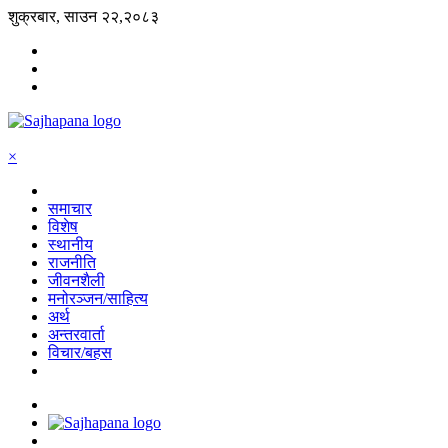
शुक्रबार, साउन २२,२०८३
×
समाचार
विशेष
स्थानीय
राजनीति
जीवनशैली
मनोरञ्जन/साहित्य
अर्थ
अन्तरवार्ता
विचार/बहस