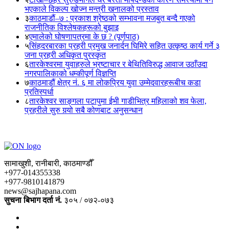
भएकाले विकल्प खोज्न मन्त्री खनालको प्रस्ताव
३
काठमाडौं–७ : प्रकाश श्रेष्ठको सम्भावना मजबुत बन्दै गएको
राजनीतिक विश्लेषकहरूको बुझाइ
४
एमालेको घोषणापत्रमा के छ ? (पूर्णपाठ)
५
सिंहदरबारका प्रहरी प्रमुख जनार्दन घिमिरे सहित उत्कृष्ठ कार्य गर्ने ३
जना प्रहरी अधिकृत पुरस्कृत
६
तारकेश्वरमा युवाहरुले भ्रष्टाचार र बेथितिविरुद्ध आवाज उठाँउदा
नगरपालिकाको धम्कीपूर्ण विज्ञप्ति
७
काठमाडौं क्षेत्र नं. ६ मा लोकप्रिय युवा उम्मेदवारहरूबीच कडा
प्रतिस्पर्धा
८
तारकेश्वर साङ्गला पटापुमा ईभी गाडीभित्र महिलाको शव फेला,
प्रहरीले सुरु गर्‍यो सबै कोणबाट अनुसन्धान
सामाखुशी, रानीबारी, काठमाण्डौँ
+977-014355338
+977-9810141879
news@sajhapana.com
सुचना बिभाग दर्ता नं.
३०५ / ०७२-०७३