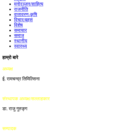
मनोरञ्जन/साहित्य
राजनीति
वातावरण-कृषि
विचार/बहस
विशेष
समाचार
समाज
स्थानीय
स्वास्थ्य
हाम्रो बारे
अध्यक्ष
ई. रामचन्द्र तिमिल्सिना
संस्थापक अध्यक्ष/सल्लाहकार
डा. राजु गुरुङ्ग
सम्पादक