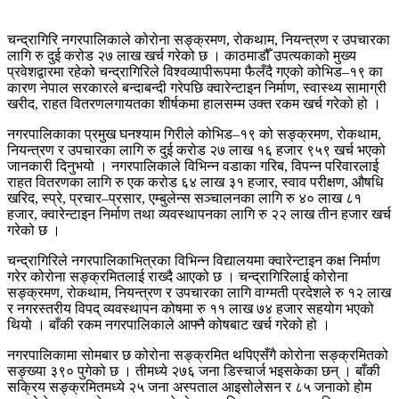
चन्द्रागिरि नगरपालिकाले कोरोना सङ्क्रमण, रोकथाम, नियन्त्रण र उपचारका
लागि रु दुई करोड २७ लाख खर्च गरेको छ । काठमाडौँ उपत्यकाको मुख्य
प्रवेशद्वारमा रहेको चन्द्रागिरिले विश्वव्यापीरूपमा फैलँदै गएको कोभिड–१९ का
कारण नेपाल सरकारले बन्दाबन्दी गरेपछि क्वारेन्टाइन निर्माण, स्वास्थ्य सामाग्री
खरीद, राहत वितरणलगायतका शीर्षकमा हालसम्म उक्त रकम खर्च गरेको हो ।
नगरपालिकाका प्रमुख घनश्याम गिरीले कोभिड–१९ को सङ्क्रमण, रोकथाम,
नियन्त्रण र उपचारका लागि रु दुई करोड २७ लाख १६ हजार ९५९ खर्च भएको
जानकारी दिनुभयो । नगरपालिकाले विभिन्न वडाका गरिब, विपन्न परिवारलाई
राहत वितरणका लागि रु एक करोड ६४ लाख ३१ हजार, स्वाव परीक्षण, औषधि
खरिद, स्प्रे, प्रचार–प्रसार, एम्बुलेन्स सञ्चालनका लागि रु ४० लाख ८१
हजार, क्वारेन्टाइन निर्माण तथा व्यवस्थापनका लागि रु २२ लाख तीन हजार खर्च
गरेको छ ।
चन्द्रागिरिले नगरपालिकाभित्रका विभिन्न विद्यालयमा क्वारेन्टाइन कक्ष निर्माण
गरेर कोरोना सङ्क्रमितलाई राख्दै आएको छ । चन्द्रागिरिलाई कोरोना
सङ्क्रमण, रोकथाम, नियन्त्रण र उपचारका लागि वाग्मती प्रदेशले रु १२ लाख
र नगरस्तरीय विपद् व्यवस्थापन कोषमा रु ११ लाख ७४ हजार सहयोग भएको
थियो । बाँकी रकम नगरपालिकाले आफ्नै कोषबाट खर्च गरेको हो ।
नगरपालिकामा सोमबार छ कोरोना सङ्क्रमित थपिएसँगै कोरोना सङ्क्रमितको
सङ्ख्या ३९० पुगेको छ । तीमध्ये २७६ जना डिस्चार्ज भइसकेका छन् । बाँकी
सक्रिय सङ्क्रमितमध्ये २५ जना अस्पताल आइसोलेसन र ८५ जनाको होम