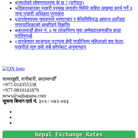
४
एमालेको घोषणापत्रमा के छ ? (पूर्णपाठ)
५
सिंहदरबारका प्रहरी प्रमुख जनार्दन घिमिरे सहित उत्कृष्ठ कार्य गर्ने ३
जना प्रहरी अधिकृत पुरस्कृत
६
तारकेश्वरमा युवाहरुले भ्रष्टाचार र बेथितिविरुद्ध आवाज उठाँउदा
नगरपालिकाको धम्कीपूर्ण विज्ञप्ति
७
काठमाडौं क्षेत्र नं. ६ मा लोकप्रिय युवा उम्मेदवारहरूबीच कडा
प्रतिस्पर्धा
८
तारकेश्वर साङ्गला पटापुमा ईभी गाडीभित्र महिलाको शव फेला,
प्रहरीले सुरु गर्‍यो सबै कोणबाट अनुसन्धान
सामाखुशी, रानीबारी, काठमाण्डौँ
+977-014355338
+977-9810141879
news@sajhapana.com
सुचना बिभाग दर्ता नं.
३०५ / ०७२-०७३