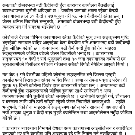
क्षमताको दोब्बरभन्दा बढी कैदीबन्दी हुँदा कारागार कार्यालय बैतडीलाई
व्यवस्थापनमा चुनौती थपिएको छ । पच्चीस जनाको क्षमता रहेका बैतडी
कारागारमा हाल ३१ कैदी र २७ थुनुवा गरी ५८ जना कैदीबन्दी रहेका छन् ।
जेलर अनिल तिवारीले भन्नुुभयो, “क्षमताको दोब्बरभन्दा बढी कैदीबन्दी हुँदा
व्यवस्थापन गर्न समस्या भइरहेको छ ।”
कोरोनाले देशका विभिन्न कारागारमा रहेका कैदीको मृत्यु तथा सङ्क्रमण पुष्टि
भइरहेको समाचार बाहिर आइरहेका बेला बैतडीमा पनि क्षमताभन्दा बढी कैदीबन्दी
हुँदा जोखिम बढेको छ । क्षमताभन्दा बढी कैदीबन्दी हुँदा कोरोना भाइरस
सङ्क्रमणको जोखिम बढेको जेलर तिवारीको भनाइ छ । कारागारमा
शङ्कास्पद १० कैदी र सबै थुनुवाको तथा १० जना कारागारका कर्मचारी एवं
सुरक्षाकर्मीको पिसीआर परीक्षण गरेकामा सबैको रिपोर्ट नेगेटिभ आएको थियो ।
गत जेठ ९ गते बैतडीका पहिलो कोरोना सङ्क्रमित भने जिल्ला प्रहरी
कार्यालयको हिरासतमा रहेका व्यक्ति थिए । हत्या आरोपमा पक्राउ परेका ती
युवक १३ दिनमै कोरोना जितेर हाल कारागारमै रहेका छन् । क्षमताभन्दा बढी
कैदीबन्दी हुँदा सङ्क्रमणको जोखिम हुनाका साथै खानेपानी र अन्य
व्यवस्थापनमा पनि चुनौती रहेको जनाएको छ । खानेपानी आपूर्ति गर्न, शौचालय
र बस्नका लागि पनि ठाउँ साँघुरो रहेको जेलर तिवारीले बताउनुभयो । उहाँले
भन्नुुभयो, “कोरोना भाइरसको सङ्क्रमण नहोस् भनेर सावधानी अपनाए पनि
नयाँ आएका थुनुवा र कैदी राख्न छुट्टै क्वारेन्टिन तथा आइसोलेसन नहुँदा जोखिम
बढेको छ ।
” कारागार व्यवस्थान विभागले देशका अन्य कारागारमा आइसोलेसन र क्वारेन्टिन
बनाएको भए पनि बैतडीमा पनि आवश्यक रहे पनि निर्माण गर्न नसकिएको हो ।