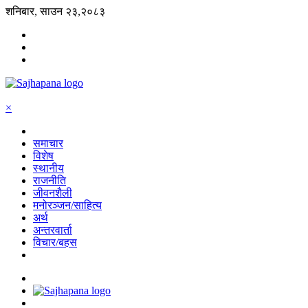
शनिबार, साउन २३,२०८३
×
समाचार
विशेष
स्थानीय
राजनीति
जीवनशैली
मनोरञ्जन/साहित्य
अर्थ
अन्तरवार्ता
विचार/बहस