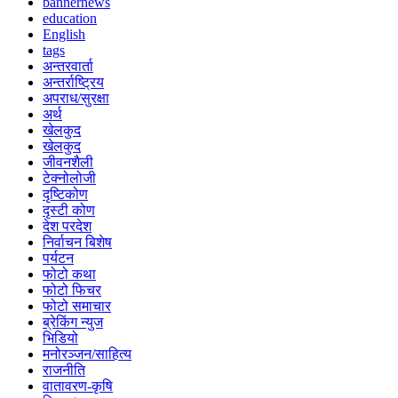
bannernews
education
English
tags
अन्तरवार्ता
अन्तर्राष्ट्रिय
अपराध/सुरक्षा
अर्थ
खेलकुद
खेलकुद
जीवनशैली
टेक्नोलोजी
दृष्टिकोण
दृस्टी कोण
देश परदेश
निर्वाचन बिशेष
पर्यटन
फोटो कथा
फोटो फिचर
फोटो समाचार
ब्रेकिंग न्युज
भिडियो
मनोरञ्जन/साहित्य
राजनीति
वातावरण-कृषि