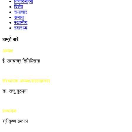
विचार/बहस
विशेष
समाचार
समाज
स्थानीय
स्वास्थ्य
हाम्रो बारे
अध्यक्ष
ई. रामचन्द्र तिमिल्सिना
संस्थापक अध्यक्ष/सल्लाहकार
डा. राजु गुरुङ्ग
सम्पादक
श्रीकृष्ण ढकाल