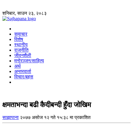
शनिबार, साउन २३, २०८३
समाचार
विशेष
स्थानीय
राजनीति
जीवनशैली
मनोरञ्जन/साहित्य
अर्थ
अन्तरवार्ता
विचार/बहस
क्षमताभन्दा बढी कैदीबन्दी हुँदा जोखिम
साझापाना
२०७७ असोज १२ गते १५:३८ मा प्रकाशित