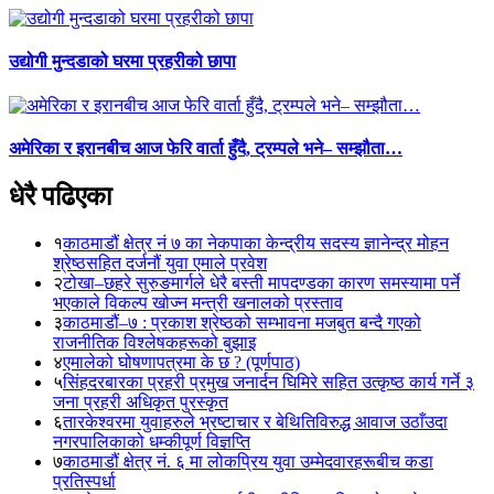
उद्योगी मुन्दडाको घरमा प्रहरीको छापा
अमेरिका र इरानबीच आज फेरि वार्ता हुँदै, ट्रम्पले भने– सम्झौता…
धेरै पढिएका
१
काठमाडौं क्षेत्र नं ७ का नेकपाका केन्द्रीय सदस्य ज्ञानेन्द्र मोहन
श्रेष्ठसहित दर्जनौं युवा एमाले प्रवेश
२
टोखा–छहरे सुरुङमार्गले धेरै बस्ती मापदण्डका कारण समस्यामा पर्ने
भएकाले विकल्प खोज्न मन्त्री खनालको प्रस्ताव
३
काठमाडौं–७ : प्रकाश श्रेष्ठको सम्भावना मजबुत बन्दै गएको
राजनीतिक विश्लेषकहरूको बुझाइ
४
एमालेको घोषणापत्रमा के छ ? (पूर्णपाठ)
५
सिंहदरबारका प्रहरी प्रमुख जनार्दन घिमिरे सहित उत्कृष्ठ कार्य गर्ने ३
जना प्रहरी अधिकृत पुरस्कृत
६
तारकेश्वरमा युवाहरुले भ्रष्टाचार र बेथितिविरुद्ध आवाज उठाँउदा
नगरपालिकाको धम्कीपूर्ण विज्ञप्ति
७
काठमाडौं क्षेत्र नं. ६ मा लोकप्रिय युवा उम्मेदवारहरूबीच कडा
प्रतिस्पर्धा