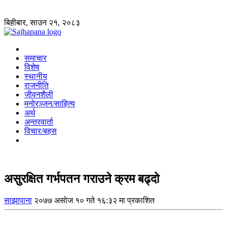
बिहीबार, साउन २१, २०८३
समाचार
विशेष
स्थानीय
राजनीति
जीवनशैली
मनोरञ्जन/साहित्य
अर्थ
अन्तरवार्ता
विचार/बहस
असुरक्षित गर्भपतन गराउने क्रम बढ्दो
साझापाना
२०७७ असोज १० गते १६:३२ मा प्रकाशित