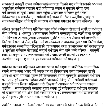
सरकारले कानूनी रुपमा गर्भपतनलाई मान्यता दिएको भए पनि चेतनाको अभावमा
असुरक्षित गर्भपतन गराउने गर्दा कतिपयले ज्यान नै गुमाउने गरेका छन् ।
गर्भपतनको कानूनी पक्षबारे ज्ञान नहुँदा असुरक्षित गर्भपतन हुने गरेको
चिकित्सकहरु बताउँछन् । गर्भवती महिलाको लिखित मञ्जुरीमा सूचीकृत
स्वास्थ्यकर्मीद्वारा तोकिएको स्वास्थ्य संस्थामा गर्भपतन गराउन सकिन्छ । प्र
चलित कानूनले तोकेको परिधिमा रहेर गरिने गर्भपतन सेवालाई सुरक्षित गर्भपतन
सेवा भनिन्छ । भरतपुर अस्पतालका सिनियर कन्सल्ट्यान्ट स्त्री तथा प्रसूति
रोग विशेषज्ञ डा रामप्रसाद सापकोटा सुरक्षित गर्भपतन सेवामा गर्भपतनसँगै गर्भ
निरोधबारे परामर्श सेवा, महिलाको आवश्यकता र चाहनाअनुसार गर्भ निरोध सेवा,
गर्भपतनका सम्भावित जटिलताको व्यवस्थापन तथा उपचारसमेत पर्ने बताउनुहुन्छ
। सुरक्षित गर्भपतन सेवालाई सम्पूर्ण गर्भपतन सेवा पनि भन्ने गरिन्छ । कानूनी
व्यवस्थाअनुसार १२ हप्तासम्मको गर्भ र जबरजस्ती करणी एवं हाडनाता
करणीबाट रहन गएका १८ हप्तासम्मको गर्भपतन गर्न पाइन्छ ।
गर्भपतन गराएमा महिलाको ज्यानमा खतरा पर्ने भएमा वा शारीरिक वा मानसिक
रुपले स्वास्थ्यमा असर पर्ने अवस्थामा वा विकलाङ्ग बच्चा जन्माउन सक्ने
अवस्था भएमा योग्यता प्राप्त चिकित्सकको रायमा जुनसुकै अवधिको गर्भपतन
गराउन पाइने व्यवस्था रहेको उहाँले जानकारी दिनुभयो । गर्भवती महिलाको
मञ्जुरीबिना र लिङ्ग पहिचान गरी लिङ्गको आधारमा भने गर्भपतन गराउन
पाइँदैन । सापकोटाको भनाइमा मुख्य रुपमा दुई तरिकाबाट गर्भपतन गराइन्छ ।
नौ हप्तासम्मको गर्भ औषधिको माध्यमबाट र १२ हप्तासम्मको गर्भ उपकरणको
प्रयोगद्वारा सुरक्षित पतन गराउन सकिन्छ ।
उहाँले भन्नुभयो, “महिलाले आफ्नो इच्छाअनुसार दुईमध्ये कुनै एक विधि छनोट गर्न