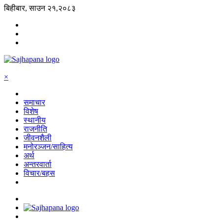
बिहीबार, साउन २१,२०८३
×
समाचार
विशेष
स्थानीय
राजनीति
जीवनशैली
मनोरञ्जन/साहित्य
अर्थ
अन्तरवार्ता
विचार/बहस