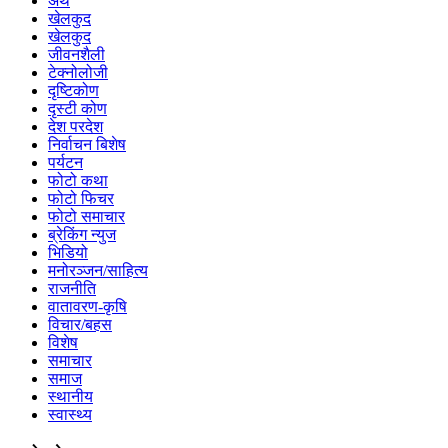
अर्थ
खेलकुद
खेलकुद
जीवनशैली
टेक्नोलोजी
दृष्टिकोण
दृस्टी कोण
देश परदेश
निर्वाचन बिशेष
पर्यटन
फोटो कथा
फोटो फिचर
फोटो समाचार
ब्रेकिंग न्युज
भिडियो
मनोरञ्जन/साहित्य
राजनीति
वातावरण-कृषि
विचार/बहस
विशेष
समाचार
समाज
स्थानीय
स्वास्थ्य