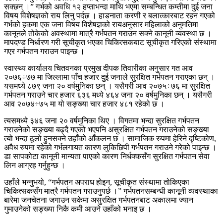
सक्छन् ।” गर्भको अवधि १२ हप्ताभन्दा माथि भएमा सम्बन्धित कम्तीमा दुई जना
विषय विशेषज्ञको राय लिनु पर्दछ । हाडनाता करणी र बलात्कारबाट रहन गएको
गर्भको हकमा एक जना विषय विशेषज्ञको रायअनुसार महिलाको अनुमतिमा
कानूनले तोकेको अवस्थामा मात्रै गर्भपतन गराउन सक्ने कानूनी व्यवस्था छ ।
मापदण्ड निर्धारण गरी सूचीकृत भएका चिकित्सकबाट सूचीकृत गरिएको संस्थामा
गएर गर्भपतन गराउन पाइन्छ ।
स्वास्थ्य कार्यालय चितवनका प्रमुख दीपक तिवारीका अनुसार गत आव
२०७६÷७७ मा जिल्लामा पाँच हजार दुई जनाले सुरक्षित गर्भपतन गराएका छन् ।
यसमध्ये ८७९ जना २० वर्षमुनिका छन् । यसैगरी आव २०७५÷७६ मा सुरक्षित
गर्भपतन गराउने चार हजार ६३६ मध्ये ४६४ जना २० वर्षमुनिका छन् । यसैगरी
आव २०७४÷७५ मा यो सङ्ख्या चार हजार ४८१ रहेको छ ।
त्यसमध्ये ३४६ जना २० वर्षमुनिका थिए । विगतमा भन्दा सुरक्षित गर्भपतन
गराउनेको सङ्ख्या बढ्दै गएको भएपनि असुरक्षित गर्भपतन गराउनेको सङ्ख्या
त्यो भन्दा ठूलो हुनसक्ने उहाँको आँकलन छ । सामाजिक रुपमा हेरिने दृष्टिकोण,
अवैध रुपमा रहेको गर्भलगायत कारण लुकिछिपी गर्भपतन गराउने गरेको पाइन्छ ।
डा सापकोटा कानूनी मान्यता पाएको कारण निर्धक्कसँग सुरक्षित गर्भपतन सेवा
लिन आग्रह गर्नुहुन्छ ।
उहाँले भन्नुभयो, “गर्भपतन अपराध होइन, सूचीकृत संस्थामा तोकिएका
चिकित्सकसँग मात्रै गर्भपतन गराउनुपर्छ ।” गर्भपतनसम्बन्धी कानूनी व्यवस्थाका
बारेमा जनचेतना जगाउन सकेमा असुरक्षित गर्भपतनबाट अकालमा ज्यान
गुमाउनेको सङ्ख्या निकै कमी आउने उहाँको भनाइ छ ।