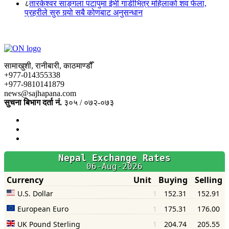
८
तारकेश्वर साङ्गला पटापुमा ईभी गाडीभित्र महिलाको शव फेला,
प्रहरीले सुरु गर्‍यो सबै कोणबाट अनुसन्धान
सामाखुशी, रानीबारी, काठमाण्डौँ
+977-014355338
+977-9810141879
news@sajhapana.com
सुचना बिभाग दर्ता नं.
३०५ / ०७२-०७३