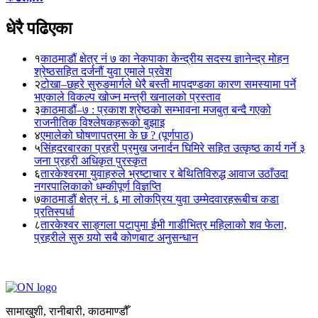
धेरै पढिएका
१
काठमाडौं क्षेत्र नं ७ का नेकपाका केन्द्रीय सदस्य ज्ञानेन्द्र मोहन
श्रेष्ठसहित दर्जनौं युवा एमाले प्रवेश
२
टोखा–छहरे सुरुङमार्गले धेरै बस्ती मापदण्डका कारण समस्यामा पर्ने
भएकाले विकल्प खोज्न मन्त्री खनालको प्रस्ताव
३
काठमाडौं–७ : प्रकाश श्रेष्ठको सम्भावना मजबुत बन्दै गएको
राजनीतिक विश्लेषकहरूको बुझाइ
४
एमालेको घोषणापत्रमा के छ ? (पूर्णपाठ)
५
सिंहदरबारका प्रहरी प्रमुख जनार्दन घिमिरे सहित उत्कृष्ठ कार्य गर्ने ३
जना प्रहरी अधिकृत पुरस्कृत
६
तारकेश्वरमा युवाहरुले भ्रष्टाचार र बेथितिविरुद्ध आवाज उठाँउदा
नगरपालिकाको धम्कीपूर्ण विज्ञप्ति
७
काठमाडौं क्षेत्र नं. ६ मा लोकप्रिय युवा उम्मेदवारहरूबीच कडा
प्रतिस्पर्धा
८
तारकेश्वर साङ्गला पटापुमा ईभी गाडीभित्र महिलाको शव फेला,
प्रहरीले सुरु गर्‍यो सबै कोणबाट अनुसन्धान
सामाखुशी, रानीबारी, काठमाण्डौँ