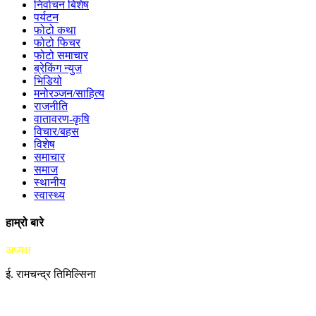
निर्वाचन बिशेष
पर्यटन
फोटो कथा
फोटो फिचर
फोटो समाचार
ब्रेकिंग न्युज
भिडियो
मनोरञ्जन/साहित्य
राजनीति
वातावरण-कृषि
विचार/बहस
विशेष
समाचार
समाज
स्थानीय
स्वास्थ्य
हाम्रो बारे
अध्यक्ष
ई. रामचन्द्र तिमिल्सिना