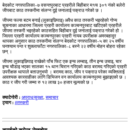
बेदकोट नगरपालिका–७ वसन्तपुरबाट प्रहरीले बिहीबार म१च ३०१ नंको बलेरो
जीपबाट काठ तस्करीमा संलग्न दुई जनालाई पक्राउ गरेको छ ।
जीपमा फल्स बटम बनाई (लुकाइछिपाइ) अवैध काठ तस्करी भइरहेको गोप्य
सूचनाका आधारमा जिल्ला प्रहरी कार्यालय कञ्चनपुरबाट खटिएको प्रहरीले
जीपमा तस्करी भइरहेको काठसहित बिहीबार दुई जनालाई पक्राउ गरेको हो ।
जिल्ला प्रहरी कार्यालय कञ्चनपुरका प्रहरी नायब उपरीक्षक अमरबहादुर
थापका अनुसार काठ तस्करीमा संलग्न बेदकोट नगरपालिका–५ का २५ वर्षीय
घनश्याम पन्त र शुक्लाफाँटा नगरपालिका–८ बस्ने २२ वर्षीय मोहन बोहरा रहेका
छन् ।
जीपमा लुकाइछिपाइ राखेको पाँच फिट एक इन्च लम्बाइ, तीन इन्च उचाइ, चार
इन्च चौडाइ भएका सालका १५ थान चिरान गरिएको काठ बरामद गरिएको प्रहरी
उपरीक्षक थापाले बताउनुभयो । बरामद काठ, जीप र पक्राउ परेका व्यक्तिलाई
आवश्यक कारवाहीका लागि डिभिजन वन कार्यालय कञ्चनपुरमा बुझाइएको छ ।
काठ र जीप गरी जम्मा रु १२ लाख ३० हजार मूल्यको छ ।
क्याटेगोरी :
अपराध/सुरक्षा
,
समाचार
ट्याग :
#तस्करी