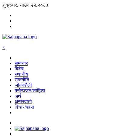
शुक्रबार, साउन २२,२०८३
×
समाचार
विशेष
स्थानीय
राजनीति
जीवनशैली
मनोरञ्जन/साहित्य
अर्थ
अन्तरवार्ता
विचार/बहस