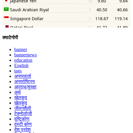
क्याटेगोरी
banner
bannernews
education
English
tags
अन्तरवार्ता
अन्तर्राष्ट्रिय
अपराध/सुरक्षा
अर्थ
खेलकुद
खेलकुद
जीवनशैली
टेक्नोलोजी
दृष्टिकोण
दृस्टी कोण
देश परदेश