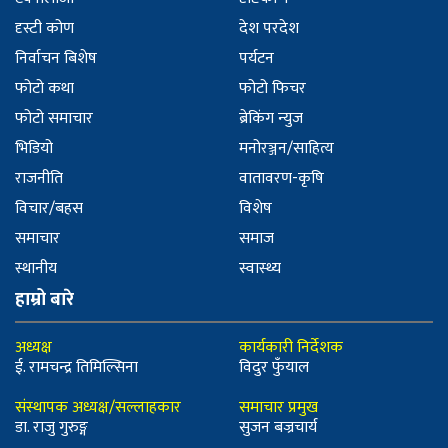
दृस्टी कोण
देश परदेश
निर्वाचन बिशेष
पर्यटन
फोटो कथा
फोटो फिचर
फोटो समाचार
ब्रेकिंग न्युज
भिडियो
मनोरञ्जन/साहित्य
राजनीति
वातावरण-कृषि
विचार/बहस
विशेष
समाचार
समाज
स्थानीय
स्वास्थ्य
हाम्रो बारे
अध्यक्ष
कार्यकारी निर्देशक
ई. रामचन्द्र तिमिल्सिना
विदुर फुँयाल
संस्थापक अध्यक्ष/सल्लाहकार
समाचार प्रमुख
डा. राजु गुरुङ्ग
सुजन बज्रचार्य