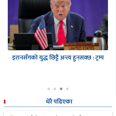
एनआरएनए एसिया प्याशिफिक सम्मेलनको
तयारी अन्तिम चरणमा- आरसी दीपक कंडेल,
…
धेरै पढिएका