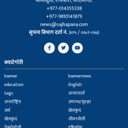
सामाखुशी, रानीबारी, काठमाण्डौँ
+977-014355338
+977-9810141879
news@sajhapana.com
सुचना बिभाग दर्ता नं.
३०५ / ०७२-०७३
क्याटेगोरी
banner
bannernews
education
English
tags
अन्तरवार्ता
अन्तर्राष्ट्रिय
अपराध/सुरक्षा
अर्थ
खेलकुद
खेलकुद
जीवनशैली
टेक्नोलोजी
दृष्टिकोण