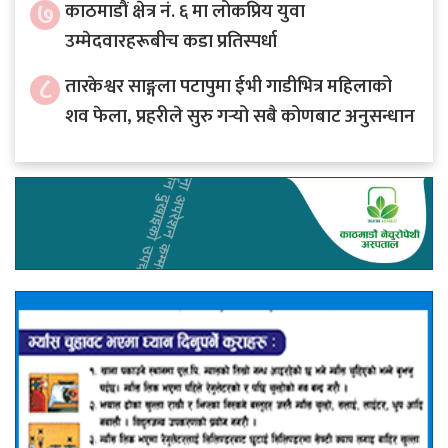
७
काठमाडौं क्षेत्र नं. ६ मा लोकप्रिय युवा
उम्मेदवारहरूबीच कडा प्रतिस्पर्धा
८
तारकेश्वर साङ्गला पटापुमा ईभी गाडीभित्र महिलाको
शव फेला, प्रहरीले सुरु गर्‍यो सबै कोणबाट अनुसन्धान