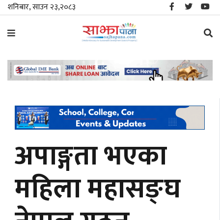
शनिबार, साउन २३,२०८३
समाचार
विशेष
स्थानीय
राजनीति
अपाङ्गता भएका
जीवनशैली
महिला महासङ्घ
मनोरञ्जन/
साहित्य