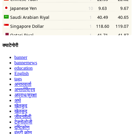
क्याटेगोरी
banner
bannernews
education
English
tags
अन्तरवार्ता
अन्तर्राष्ट्रिय
अपराध/सुरक्षा
अर्थ
खेलकुद
खेलकुद
जीवनशैली
टेक्नोलोजी
दृष्टिकोण
दृस्टी कोण