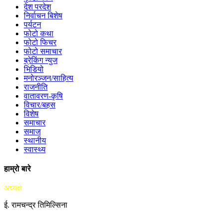
देश परदेश
निर्वाचन बिशेष
पर्यटन
फोटो कथा
फोटो फिचर
फोटो समाचार
ब्रेकिंग न्युज
भिडियो
मनोरञ्जन/साहित्य
राजनीति
वातावरण-कृषि
विचार/बहस
विशेष
समाचार
समाज
स्थानीय
स्वास्थ्य
हाम्रो बारे
अध्यक्ष
ई. रामचन्द्र तिमिल्सिना