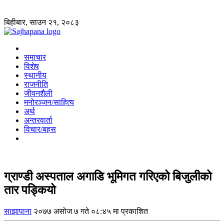
बिहीबार, साउन २१, २०८३
समाचार
विशेष
स्थानीय
राजनीति
जीवनशैली
मनोरञ्जन/साहित्य
अर्थ
अन्तरवार्ता
विचार/बहस
ग्राण्डी अस्पताल अगाडि भूमिगत गरिएको बिजुलीको
तार पड्कियो
साझापाना
२०७७ असोज ७ गते ०८:४५ मा प्रकाशित