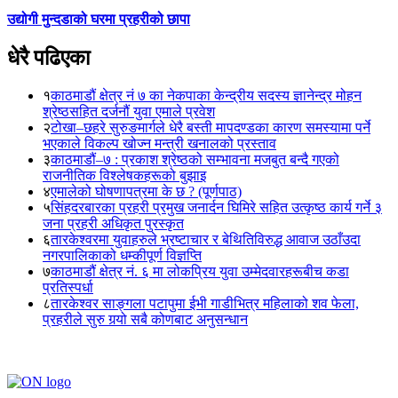
उद्योगी मुन्दडाको घरमा प्रहरीको छापा
धेरै पढिएका
१
काठमाडौं क्षेत्र नं ७ का नेकपाका केन्द्रीय सदस्य ज्ञानेन्द्र मोहन
श्रेष्ठसहित दर्जनौं युवा एमाले प्रवेश
२
टोखा–छहरे सुरुङमार्गले धेरै बस्ती मापदण्डका कारण समस्यामा पर्ने
भएकाले विकल्प खोज्न मन्त्री खनालको प्रस्ताव
३
काठमाडौं–७ : प्रकाश श्रेष्ठको सम्भावना मजबुत बन्दै गएको
राजनीतिक विश्लेषकहरूको बुझाइ
४
एमालेको घोषणापत्रमा के छ ? (पूर्णपाठ)
५
सिंहदरबारका प्रहरी प्रमुख जनार्दन घिमिरे सहित उत्कृष्ठ कार्य गर्ने ३
जना प्रहरी अधिकृत पुरस्कृत
६
तारकेश्वरमा युवाहरुले भ्रष्टाचार र बेथितिविरुद्ध आवाज उठाँउदा
नगरपालिकाको धम्कीपूर्ण विज्ञप्ति
७
काठमाडौं क्षेत्र नं. ६ मा लोकप्रिय युवा उम्मेदवारहरूबीच कडा
प्रतिस्पर्धा
८
तारकेश्वर साङ्गला पटापुमा ईभी गाडीभित्र महिलाको शव फेला,
प्रहरीले सुरु गर्‍यो सबै कोणबाट अनुसन्धान