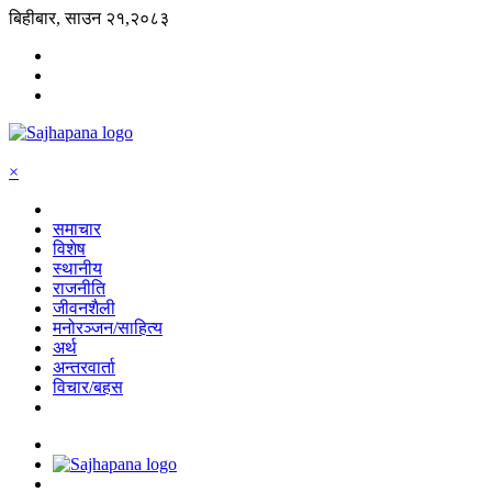
बिहीबार, साउन २१,२०८३
×
समाचार
विशेष
स्थानीय
राजनीति
जीवनशैली
मनोरञ्जन/साहित्य
अर्थ
अन्तरवार्ता
विचार/बहस