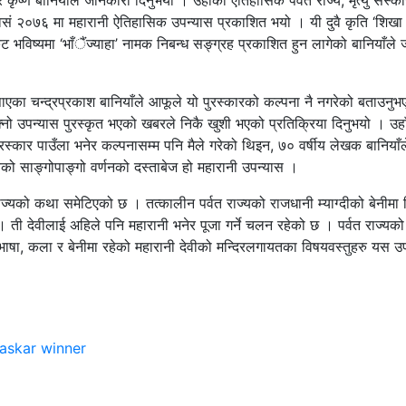
कृष्ण बानियाँले जानकारी दिनुभयो । उहाँको ऐतिहासिक पर्वत राज्य, मृत्यु संस्क
ं २०७६ मा महारानी ऐतिहासिक उपन्यास प्रकाशित भयो । यी दुवै कृति ‘शिखा 
भविष्यमा ‘भाँैंज्याहा’ नामक निबन्ध सङ्ग्रह प्रकाशित हुन लागेको बानियाँले
ाएका चन्द्रप्रकाश बानियाँले आफूले यो पुरस्कारको कल्पना नै नगरेको बताउनु
नो उपन्यास पुरस्कृत भएको खबरले निकै खुशी भएको प्रतिक्रिया दिनुभयो । उहा
ुरस्कार पाउँला भनेर कल्पनासम्म पनि मैले गरेको थिइन, ७० वर्षीय लेखक बानियाँल
यको साङ्गोपाङ्गो वर्णनको दस्ताबेज हो महारानी उपन्यास ।
 राज्यको कथा समेटिएको छ । तत्कालीन पर्वत राज्यको राजधानी म्याग्दीको बेनीमा
 । ती देवीलाई अहिले पनि महारानी भनेर पूजा गर्ने चलन रहेको छ । पर्वत राज्यको
, भाषा, कला र बेनीमा रहेको महारानी देवीको मन्दिरलगायतका विषयवस्तुहरु यस उ
askar winner