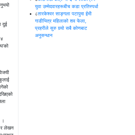
िनुभयो
युवा उम्मेदवारहरूबीच कडा प्रतिस्पर्धा
८
तारकेश्वर साङ्गला पटापुमा ईभी
गाडीभित्र महिलाको शव फेला,
 दुई
प्रहरीले सुरु गर्‍यो सबै कोणबाट
अनुसन्धान
४४
्घ’को
विजयी
फुलाई
ागेको
देखिएको
मिला
छ ।
न र लेखन