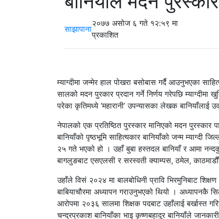
बानियाँले मदन पुरस्कार
२०७७ असोज ६ गते १२:५९ मा
साझापाना
प्रकाशित
म्याग्दीमा जन्मेर हाल पोखरा बसोबास गर्दै आउनुभएका साहि
सालको मदन पुरकार प्रदान गर्ने निर्णय गरेपछि म्याग्दीम
परेका कृतिमध्ये ‘महारानी’ उपन्यासका लेखक बानियाँलाई उक्त
नेपालको एक प्रतिष्ठित पुरस्कार मानिएको मदन पुरस्कार पा
बानियाँको पृष्ठभूमि साहित्यकार बानियाँको जन्म म्याग्दी
२५ गते भएको हो । उहाँ बुबा हस्तदल बानियाँ र आमा नन्दकुमार
बागलुङबाट एसएलसी र सरस्वती क्याम्पस, ठमेल, काठमाडौँ
उहाँले विसं २०२४ मा बालबोधिनी प्रावि भिरमुनिबाट शिक्षण क
बाबियाचौरमा अध्यापन गराउनुभएको थियो । अध्यापनकै सिल
आरोपमा २०३६ सालमा शिक्षक पदबाट उहाँलाई बर्खास्त गरिय
चन्द्रप्रकाश बानियाँका भाइ कृष्णबहादुर बानियाँले जानका