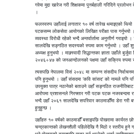
गरेमा मुद्दा खारेज गरी शिक्षकमा पुनर्बहाली गरिदिने प्रलोभ
।
फलस्वरुप उहाँलाई लगातार १० वर्ष तारेख थमाइएको थियो । उ
पटकसम्म लोकसेवा आयोगको लिखित परीक्षा पास गर्नुभयो ।
व्यवस्था विरोधी रहेको भन्दै अन्तर्वार्तामा अनुत्तीर्ण गरा
सालदेखि सङ्गठित सदस्यको रुपमा काम गर्नुभयो । उहाँ शुरुम
अध्यक्ष हुनुभयो । माक्र्स्वादी सिद्धान्तका ज्ञाता उहाँले बुर
२०४६÷४७ को जनआन्दोलनको पक्षमा उहाँ सक्रिय रुपमा स
त्यसपछि नेपालमा विसं २०४८ मा सम्पन्न संसदीय निर्वाचनमा
पनि हुनुभयो । उहाँ संसदमा ‘कवि सांसद’ को नामले पनि 
उपयुक्त पात्र नठानेको बताउने उहाँ सङ्गठित राजनीतिब
आरोपमा प्रशासनले गिरफ्तार गरी पटक पटक नजरबन्दमा राख
भन्दै उहाँ २०६१ सालदेखि सपरिवार काठमाडौँमा डेरा गरी बस्
हुनुहुन्छ ।
उहाँहरु १० वर्षको काठमाडौँ बसाइपछि पोखरामा कार्यरत छ
चन्द्रकान्तको लेखनशैली पहिलेदेखि नै मिठो र स्तरीय हुने