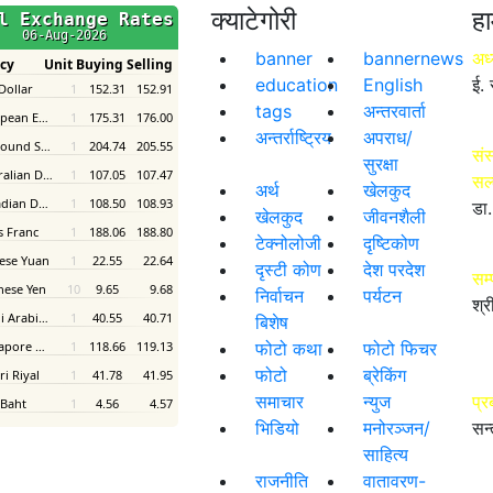
क्याटेगोरी
हा
banner
bannernews
अध्
education
English
ई. 
tags
अन्तरवार्ता
अन्तर्राष्ट्रिय
अपराध/
संस
सुरक्षा
सल
अर्थ
खेलकुद
डा.
खेलकुद
जीवनशैली
टेक्नोलोजी
दृष्टिकोण
दृस्टी कोण
देश परदेश
सम
निर्वाचन
पर्यटन
श्र
बिशेष
फोटो कथा
फोटो फिचर
फोटो
ब्रेकिंग
समाचार
न्युज
प्र
भिडियो
मनोरञ्जन/
सन्
साहित्य
राजनीति
वातावरण-