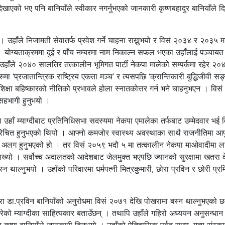
न देखाएको भए पनि बानियाँले स्वीकार नगर्नुभएको जानकारी कृष्णबहादुर बानियाँले द
हाँले निजामती सेवातर्फ प्रवेश गर्ने चाहना राख्नुभयो र विसं २०३४ र २०३५ मा
 योग्यताक्रममा दुई र पाँच नम्बरमा नाम निकाल्न सफल भएका उहाँलाई पञ्चायत
इयो । उहाँले २०४० सालतिर तत्कालीन भूमिगत पार्टी नेकपा मालेको सम्पर्कमा रहेर २०
ा ‘प्रजातान्त्रिक राष्ट्रिय एकता मञ्च’ र त्यसपछि ‘क्रान्तिकारी बुद्धिजीवी सङ
्जुवा शिक्षा बहिष्कारको नीतिको प्रभावले होला स्नातकोत्तर गर्न भने चाहनुभएन । विसं
हभागी हुनुभयो ।
 उहाँ म्याग्दीबाट प्रतिनिधिसभा सदस्यमा नेकपा एमालेका तर्फबाट उम्मेदवार भई 
परिचित हुनुभएको थियो । आफ्नो कमजोर स्वास्थ्य अवस्थाका साथै राजनीतिमा आ
ाट अलग हुनुभएको हो । तर विसं २०५९ भदौ ५ मा तत्कालीन नेकपा माओवादीमा ल
्यो । सर्वोच्च अदालतको आदेशबाट जेलमुक्त भएपछि ज्यानको सुरक्षामा खतरा 
न थाल्नुभयो । उहाँको परिवारमा धर्मपत्नी मित्रकुमारी, छोरा प्रविन र छोरी प्र
ोरा डा.प्रविन बानियाँको अनुरोधमा विसं २०७१ देखि पोखरामा बस्न थाल्नुभएको 
 गरेको म्याग्दीका साहित्यकार बताउँछन् । तथापि उहाँले गहिरो अध्ययन अनुसन्धा