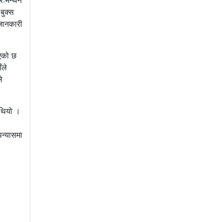
ारःमन्थन
बुक्स
 जानकारी
भएको छ
ँले
े
 थियो ।
पन्यासमा