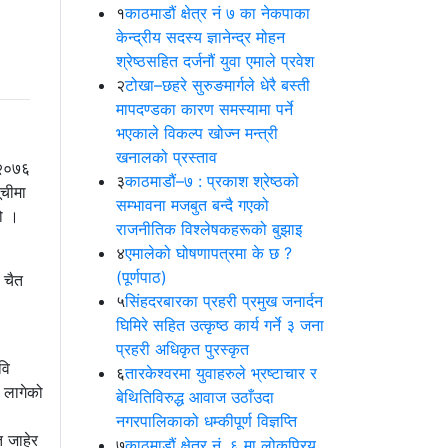
१
काठमाडौं क्षेत्र नं ७ का नेकपाका
केन्द्रीय सदस्य ज्ञानेन्द्र मोहन
श्रेष्ठसहित दर्जनौं युवा एमाले प्रवेश
२
टोखा–छहरे सुरुङमार्गले धेरै बस्ती
मापदण्डका कारण समस्यामा पर्ने
भएकाले विकल्प खोज्न मन्त्री
खनालको प्रस्ताव
 २०७६
३
काठमाडौं–७ : प्रकाश श्रेष्ठको
ूचीमा
सम्भावना मजबुत बन्दै गएको
हो ।
राजनीतिक विश्लेषकहरूको बुझाइ
४
एमालेको घोषणापत्रमा के छ ?
(पूर्णपाठ)
 चैत
५
सिंहदरबारका प्रहरी प्रमुख जनार्दन
घिमिरे सहित उत्कृष्ठ कार्य गर्ने ३ जना
प्रहरी अधिकृत पुरस्कृत
वि
६
तारकेश्वरमा युवाहरुले भ्रष्टाचार र
 लागेको
बेथितिविरुद्ध आवाज उठाँउदा
नगरपालिकाको धम्कीपूर्ण विज्ञप्ति
त जाहेर
७
काठमाडौं क्षेत्र नं. ६ मा लोकप्रिय