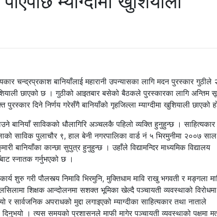
 पाएपछि म्याग्दीमा खुशियाली
त्यकार चन्द्रप्रकाश बानियाँलाई महारानी उपन्यासका लागि मदन पुरस्कार गुठीले
ा खुशियाली छाएको छ । गुठीको आइतबार बसेको बैठकले पुरस्कारका लागि अन्तिम स
 पुरस्कार दिने निर्णय गरेसँगै बानियाँको गृहजिल्ला म्याग्दीमा खुशियाली छाएको 
उने बानियाँ साविकको धौलागिरि अञ्चलकै पहिलो व्यक्ति हुनुहुन्छ । साहित्यकार
 जिल्लाको साविक पुलाचौर ९, हाल बेनी नगरपालिका वार्ड नं ५ भिरमुनीमा २००७ साल
ी बानियाँका कान्छा सुपुत्र हुनुहुन्छ । उहाँले विद्यामन्दिर माध्यमिक विद्यालय
बाट स्नातक गर्नुभएको छ ।
ार्य शुरु गरी पौलस्त्य निमावि भिरमुनि, मुक्तिधाम मावि राखु भगवती र मङ्गला मा
सिलामा शिक्षक आन्दोलनमा सशक्त भूमिका खेल्दै पञ्चायती व्यवस्थाको विरोधमा
ो र सार्वजनिक अपराधको मुद्दा लगाइएको म्याग्दीका साहित्यकार तथा नाताले
री दिनुभयो । त्यस समयको प्रशासनले माफी मागेर पञ्चायती व्यवस्थाको पक्षमा म