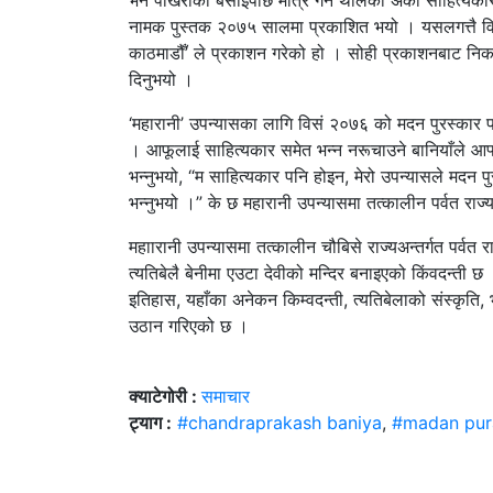
भने पोखराको बसाइपछि मात्र गर्न थालेको अर्का साहित्यकार 
नामक पुस्तक २०७५ सालमा प्रकाशित भयो । यसलगत्तै विस
काठमाडौँ’ ले प्रकाशन गरेको हो । सोही प्रकाशनबाट निकट 
दिनुभयो ।
‘महारानी’ उपन्यासका लागि विसं २०७६ को मदन पुरस्कार प
। आफूलाई साहित्यकार समेत भन्न नरूचाउने बानियाँले आफ्
भन्नुभयो, “म साहित्यकार पनि होइन, मेरो उपन्यासले मदन प
भन्नुभयो ।” के छ महारानी उपन्यासमा तत्कालीन पर्वत राज्
महाारानी उपन्यासमा तत्कालीन चौबिसे राज्यअन्तर्गत पर्वत
त्यतिबेलै बेनीमा एउटा देवीको मन्दिर बनाइएको किंवदन्ती छ
इतिहास, यहाँका अनेकन किम्वदन्ती, त्यतिबेलाको संस्कृति
उठान गरिएको छ ।
क्याटेगोरी :
समाचार
ट्याग :
#chandraprakash baniya
,
#madan pur