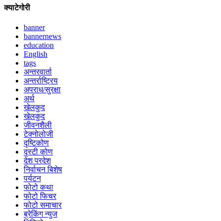
क्याटेगोरी
banner
bannernews
education
English
tags
अन्तरवार्ता
अन्तर्राष्ट्रिय
अपराध/सुरक्षा
अर्थ
खेलकुद
खेलकुद
जीवनशैली
टेक्नोलोजी
दृष्टिकोण
दृस्टी कोण
देश परदेश
निर्वाचन बिशेष
पर्यटन
फोटो कथा
फोटो फिचर
फोटो समाचार
ब्रेकिंग न्युज