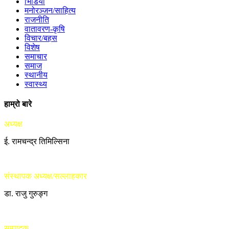
भिडियो
मनोरञ्जन/साहित्य
राजनीति
वातावरण-कृषि
विचार/बहस
विशेष
समाचार
समाज
स्थानीय
स्वास्थ्य
हाम्रो बारे
अध्यक्ष
ई. रामचन्द्र तिमिल्सिना
संस्थापक अध्यक्ष/सल्लाहकार
डा. राजु गुरुङ्ग
सम्पादक