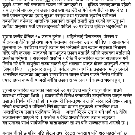
बुद्धले आफ्ना सबै गन्तव्यमा उडान भर्ने जनाएको छ । बुकिङ उत्साहजनक रहेको
र यात्रुको मागअनुरुप उडान सङ्ख्या बढाउँदै लगिने कम्पनीले जनाएको छ ।
यती एयरलाइन्सका हवाई सुरक्षा प्रमुख तथा प्रवक्ता सुदर्शन बर्तौलाले
कम्पनीका तर्फबाट आन्तरिक उडानको सम्पूर्ण तयारी पूरा भएको बताउनुभयो ।
उहाँका अनुसार यती एयरलाइन्सको अहिले ५० प्रतिशत बुकिङ भइसकेको छ ।
शुरुमा करीब दैनिक १० उडान हुनेछ । अहिलेलाई विराटनगर, पोखरा र
चीतवनमा दैनिक दुई तथा अन्य गन्तव्यमा एक–एक उडान गरिनेछ । सामान्यको
तुलनामा २५ प्रतिशत मात्रै उडान गर्न भनेकाले कम उडान सङ्ख्या निर्धारण
गरिए पनि क्रमशः यात्रुको मागअनुरुप उडान बढाउँदै लगिने प्रवक्ता बर्तौलाले
उल्लेख गर्नुभयो । सरकारले असोज १ देखि नै आन्तरिक उडान सञ्चालन गर्ने
निर्णय गरे पनि वायुसेवा सञ्चालकले पूर्ण क्षमतामा यात्रु बोक्न पाउनुपर्ने अडान
लिएका थिए । शुक्रबार संस्कृति, पर्यटन तथा नागरिक उड्डयन मन्त्रालयले
आन्तरिक उडानका जहाजले शत्प्रतिशत यात्रु बोक्न पाउने निर्णय गरेपछि
एयरलाइन्स कम्पनी ५ असोजदेखि उडान सञ्चालन गर्न सहमत भएका हुन् ।
शुरुमा आन्तरिक उडानका जहाजले ५० प्रतिशत मात्रै यात्रु बोक्न पाउने
व्यवस्था गरिएको थियो । व्यवसायीले विरोध जनाएपछि शत्प्रतिशत यात्रु राखेर
उडाउने निर्णय गरिएको हो । महामारी नियन्त्रणका लागि सरकारले देशभर लागू
गरेको बन्दाबन्दी र पछिल्लो निषेधाज्ञाका कारण मुलुकको आन्तरिक तथा
अन्तर्राष्ट्रिय उडान प्रतिबन्ध थियो । अन्तर्राष्ट्रिय उडान भने भदौ १६ देखि
सञ्चालनमा आएको छ । असोज १ देखि अन्तर्राष्ट्रिय उडान सङ्ख्या
बढाउनाका साथै सार्वजनिक यातायातका साधन पनि सञ्चालनमा आएको छ ।
बन्दाबन्दीको छ महिनापछि होटल तथा रेस्टुरा व्यवसाय पनि शुरु भइसकेको छ ।