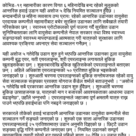
कोभिड–१९ महामारीका कारण विगत ६ महिनादेखि बन्द रहेको मुलुकको
आन्तरिक हवाई उडान यही असोज ५ देखि नियमित सञ्चालन हुँदैछ ।
बन्दाबन्दीले छ महिना व्यवसाय ठप्प प्रायः रहेको आन्तरिक उडानका वायुसेवा
प्रदायक कम्पनीले महामारीबाट बचेर सुरक्षित उडानका लागि सबैखाले तयारी
गरिसकेका छन् । स्वास्थ्य प्रोटोकलको पूर्ण पालना गर्दै सुरक्षित उडान
सुनिश्चितताका लागि वायुसेवा कम्पनीले नेपाल सरकार तथा विश्व स्वास्थ्य
सङ्गठनको स्वास्थ्य मापदण्डलाई आत्मसात् गरी यात्रुको सुरक्षाका लागि
आवश्यक प्रक्रिया अपनाएर सेवा सञ्चालन गर्नेछन् ।
यही असोज ५ गतेदेखि उडान शुरु हुने भएपछि आन्तरिक उडानका ठूला वायुसेवा
कम्पनी बुद्ध एयर, यती एयरलाइन्स, श्री एयरलाइन्स लगायतले बुकिङ
खुलाइसकेका छन् । शुक्रबारदेखि बुकिङ खुलिसकेको एयरलाइन्सले बताएका
छन् । अहिले अधिकांश एयरलाइन्सको ५० प्रतिशत बुकिङ भइसकेको
जनाइएको छ । शुरुआती चरणमा एयरलाइन्सको बुकिङ सन्तोषजनक रहेको वायु
सेवा सञ्चालक सङ्घका प्रवक्ता योगराज कँडेल शर्माले बताउनुभयो । “असोज
५ गतेदेखि सबै प्रकारका आन्तरिक उडान शुरु हुँदैछन् । शुरुआती चरणमा
बुकिङ उत्साहजनक छ, यात्रुको माग र बजारको आवश्यकताका आधारमा उडान
बढाइनेछ”, उहाँले भन्नुभयो । एयरलाइन्सले जहाजमा पूर्ण क्षमतामै यात्रु राख्न
पाउने भएपछि हवाईभाडा पनि नबढ्ने जनाइएको छ ।
सरकारले तोकेको हवाई भाडादरमै आन्तरिक उडानका वायुसेवा कम्पनीले सेवा
सञ्चालन गर्ने सङ्घले जनाएको छ । शुरुको एक साता आन्तरिक उडानका
एयरलाइन्सलाई २५ प्रतिशतमात्र उडान अनुमति दिइएको छ । छिट्टै उडान
सङ्ख्या वृद्धि गरिने कम्पनीले जनाएका छन् । नियमित उडानको सम्पूर्ण
व्यावसायिक तयारी गरेको बुद्ध एयरले पहिलो साता २० देखि २२ उडान गर्नेछ ।