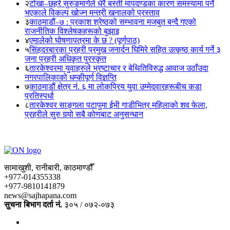
२
टोखा–छहरे सुरुङमार्गले धेरै बस्ती मापदण्डका कारण समस्यामा पर्ने
भएकाले विकल्प खोज्न मन्त्री खनालको प्रस्ताव
३
काठमाडौं–७ : प्रकाश श्रेष्ठको सम्भावना मजबुत बन्दै गएको
राजनीतिक विश्लेषकहरूको बुझाइ
४
एमालेको घोषणापत्रमा के छ ? (पूर्णपाठ)
५
सिंहदरबारका प्रहरी प्रमुख जनार्दन घिमिरे सहित उत्कृष्ठ कार्य गर्ने ३
जना प्रहरी अधिकृत पुरस्कृत
६
तारकेश्वरमा युवाहरुले भ्रष्टाचार र बेथितिविरुद्ध आवाज उठाँउदा
नगरपालिकाको धम्कीपूर्ण विज्ञप्ति
७
काठमाडौं क्षेत्र नं. ६ मा लोकप्रिय युवा उम्मेदवारहरूबीच कडा
प्रतिस्पर्धा
८
तारकेश्वर साङ्गला पटापुमा ईभी गाडीभित्र महिलाको शव फेला,
प्रहरीले सुरु गर्‍यो सबै कोणबाट अनुसन्धान
सामाखुशी, रानीबारी, काठमाण्डौँ
+977-014355338
+977-9810141879
news@sajhapana.com
सुचना बिभाग दर्ता नं.
३०५ / ०७२-०७३