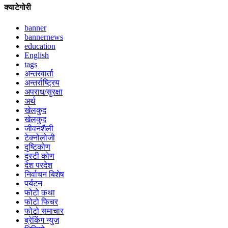
क्याटेगोरी
banner
bannernews
education
English
tags
अन्तरवार्ता
अन्तर्राष्ट्रिय
अपराध/सुरक्षा
अर्थ
खेलकुद
खेलकुद
जीवनशैली
टेक्नोलोजी
दृष्टिकोण
दृस्टी कोण
देश परदेश
निर्वाचन बिशेष
पर्यटन
फोटो कथा
फोटो फिचर
फोटो समाचार
ब्रेकिंग न्युज