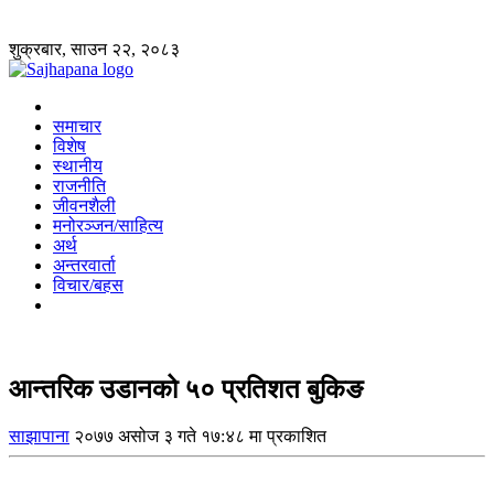
शुक्रबार, साउन २२, २०८३
समाचार
विशेष
स्थानीय
राजनीति
जीवनशैली
मनोरञ्जन/साहित्य
अर्थ
अन्तरवार्ता
विचार/बहस
आन्तरिक उडानको ५० प्रतिशत बुकिङ
साझापाना
२०७७ असोज ३ गते १७:४८ मा प्रकाशित