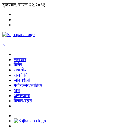
शुक्रबार, साउन २२,२०८३
×
समाचार
विशेष
स्थानीय
राजनीति
जीवनशैली
मनोरञ्जन/साहित्य
अर्थ
अन्तरवार्ता
विचार/बहस