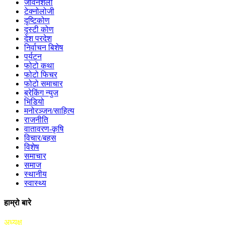
जीवनशैली
टेक्नोलोजी
दृष्टिकोण
दृस्टी कोण
देश परदेश
निर्वाचन बिशेष
पर्यटन
फोटो कथा
फोटो फिचर
फोटो समाचार
ब्रेकिंग न्युज
भिडियो
मनोरञ्जन/साहित्य
राजनीति
वातावरण-कृषि
विचार/बहस
विशेष
समाचार
समाज
स्थानीय
स्वास्थ्य
हाम्रो बारे
अध्यक्ष