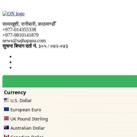
सामाखुशी, रानीबारी, काठमाण्डौँ
+977-014355338
+977-9810141879
news@sajhapana.com
सुचना बिभाग दर्ता नं.
३०५ / ०७२-०७३