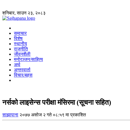
शनिबार, साउन २३, २०८३
समाचार
विशेष
स्थानीय
राजनीति
जीवनशैली
मनोरञ्जन/साहित्य
अर्थ
अन्तरवार्ता
विचार/बहस
नर्सको लाइसेन्स परीक्षा मंसिरमा (सूचना सहित)
साझापाना
२०७७ असोज २ गते ०८:५९ मा प्रकाशित