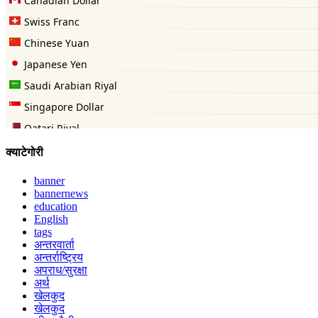
क्याटेगोरी
banner
bannernews
education
English
tags
अन्तरवार्ता
अन्तर्राष्ट्रिय
अपराध/सुरक्षा
अर्थ
खेलकुद
खेलकुद