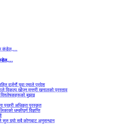
कंडेल,…
सहित दर्जनौं युवा एमाले प्रवेश
काले विकल्प खोज्न मन्त्री खनालको प्रस्ताव
 विश्लेषकहरूको बुझाइ
जना प्रहरी अधिकृत पुरस्कृत
काको धम्कीपूर्ण विज्ञप्ति
धा
 सुरु गर्‍यो सबै कोणबाट अनुसन्धान