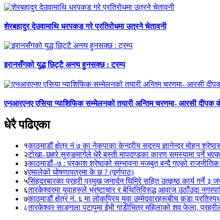
शेरबहादुर देउवामाथि धरपकड गरे प्रतिरोधमा उत्रने चेतावनी
इरानसँगको युद्ध छिट्टै अन्त्य हुनसक्छ : ट्रम्प
एनआरएनए एसिया प्याशिफिक सम्मेलनको तयारी अन्तिम चरणमा- आरसी दीपक 
धेरै पढिएका
१
काठमाडौं क्षेत्र नं ७ का नेकपाका केन्द्रीय सदस्य ज्ञानेन्द्र मोहन श्रेष्ठ
२
टोखा–छहरे सुरुङमार्गले धेरै बस्ती मापदण्डका कारण समस्यामा पर्ने भए
३
काठमाडौं–७ : प्रकाश श्रेष्ठको सम्भावना मजबुत बन्दै गएको राजनीतिक
४
एमालेको घोषणापत्रमा के छ ? (पूर्णपाठ)
५
सिंहदरबारका प्रहरी प्रमुख जनार्दन घिमिरे सहित उत्कृष्ठ कार्य गर्ने ३ 
६
तारकेश्वरमा युवाहरुले भ्रष्टाचार र बेथितिविरुद्ध आवाज उठाँउदा नगरपालि
७
काठमाडौं क्षेत्र नं. ६ मा लोकप्रिय युवा उम्मेदवारहरूबीच कडा प्रतिस्पर्
८
तारकेश्वर साङ्गला पटापुमा ईभी गाडीभित्र महिलाको शव फेला, प्रहरीले