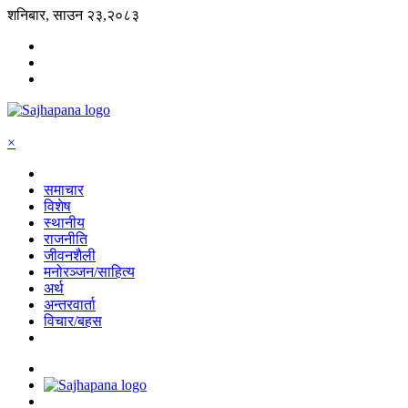
शनिबार, साउन २३,२०८३
×
समाचार
विशेष
स्थानीय
राजनीति
जीवनशैली
मनोरञ्जन/साहित्य
अर्थ
अन्तरवार्ता
विचार/बहस