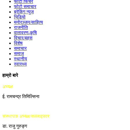
फोटो फिचर
फोटो समाचार
ब्रेकिंग न्युज
भिडियो
मनोरञ्जन/साहित्य
राजनीति
वातावरण-कृषि
विचार/बहस
विशेष
समाचार
समाज
स्थानीय
स्वास्थ्य
हाम्रो बारे
अध्यक्ष
ई. रामचन्द्र तिमिल्सिना
संस्थापक अध्यक्ष/सल्लाहकार
डा. राजु गुरुङ्ग