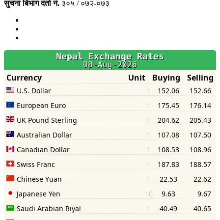
सुचना बिभाग दर्ता नं.
३०५ / ०७२-०७३