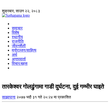
शुक्रबार, साउन २२, २०८३
समाचार
विशेष
स्थानीय
राजनीति
जीवनशैली
मनोरञ्जन/साहित्य
अर्थ
अन्तरवार्ता
विचार/बहस
तारकेश्वर गोलढुंगामा गाडी दुर्घटना, दुई गम्भीर घाइते
साझापाना
२०७७ भदौ ३१ गते २०:२४ मा प्रकाशित