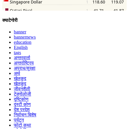
क्याटेगोरी
banner
bannernews
education
English
tags
अन्तरवार्ता
अन्तर्राष्ट्रिय
अपराध/सुरक्षा
अर्थ
खेलकुद
खेलकुद
जीवनशैली
टेक्नोलोजी
दृष्टिकोण
दृस्टी कोण
देश परदेश
निर्वाचन बिशेष
पर्यटन
फोटो कथा