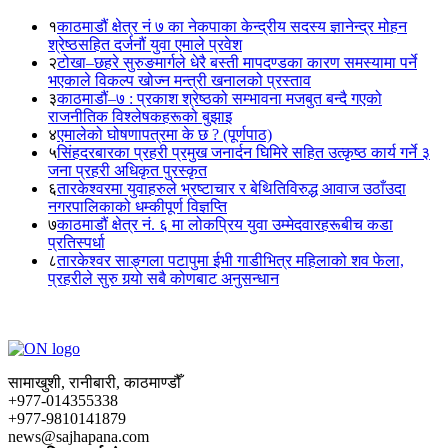
१
काठमाडौं क्षेत्र नं ७ का नेकपाका केन्द्रीय सदस्य ज्ञानेन्द्र मोहन
श्रेष्ठसहित दर्जनौं युवा एमाले प्रवेश
२
टोखा–छहरे सुरुङमार्गले धेरै बस्ती मापदण्डका कारण समस्यामा पर्ने
भएकाले विकल्प खोज्न मन्त्री खनालको प्रस्ताव
३
काठमाडौं–७ : प्रकाश श्रेष्ठको सम्भावना मजबुत बन्दै गएको
राजनीतिक विश्लेषकहरूको बुझाइ
४
एमालेको घोषणापत्रमा के छ ? (पूर्णपाठ)
५
सिंहदरबारका प्रहरी प्रमुख जनार्दन घिमिरे सहित उत्कृष्ठ कार्य गर्ने ३
जना प्रहरी अधिकृत पुरस्कृत
६
तारकेश्वरमा युवाहरुले भ्रष्टाचार र बेथितिविरुद्ध आवाज उठाँउदा
नगरपालिकाको धम्कीपूर्ण विज्ञप्ति
७
काठमाडौं क्षेत्र नं. ६ मा लोकप्रिय युवा उम्मेदवारहरूबीच कडा
प्रतिस्पर्धा
८
तारकेश्वर साङ्गला पटापुमा ईभी गाडीभित्र महिलाको शव फेला,
प्रहरीले सुरु गर्‍यो सबै कोणबाट अनुसन्धान
सामाखुशी, रानीबारी, काठमाण्डौँ
+977-014355338
+977-9810141879
news@sajhapana.com