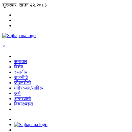
शुक्रबार, साउन २२,२०८३
×
समाचार
विशेष
स्थानीय
राजनीति
जीवनशैली
मनोरञ्जन/साहित्य
अर्थ
अन्तरवार्ता
विचार/बहस