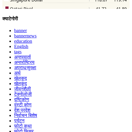
क्याटेगोरी
banner
bannernews
education
English
tags
अन्तरवार्ता
अन्तर्राष्ट्रिय
अपराध/सुरक्षा
अर्थ
खेलकुद
खेलकुद
जीवनशैली
टेक्नोलोजी
दृष्टिकोण
दृस्टी कोण
देश परदेश
निर्वाचन बिशेष
पर्यटन
फोटो कथा
फोटो फिचर