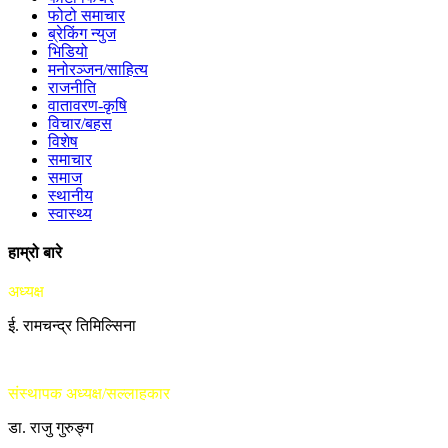
फोटो समाचार
ब्रेकिंग न्युज
भिडियो
मनोरञ्जन/साहित्य
राजनीति
वातावरण-कृषि
विचार/बहस
विशेष
समाचार
समाज
स्थानीय
स्वास्थ्य
हाम्रो बारे
अध्यक्ष
ई. रामचन्द्र तिमिल्सिना
संस्थापक अध्यक्ष/सल्लाहकार
डा. राजु गुरुङ्ग