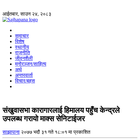
आईतबार, साउन २४, २०८३
समाचार
विशेष
स्थानीय
राजनीति
जीवनशैली
मनोरञ्जन/साहित्य
अर्थ
अन्तरवार्ता
विचार/बहस
संखुवासभा कारागारलाई हिमालय पहुँच केन्द्रले
उपलब्ध गरायो माक्स सेनिटाईजर
साझापाना
२०७७ भदौ ३१ गते १८:०१ मा प्रकाशित