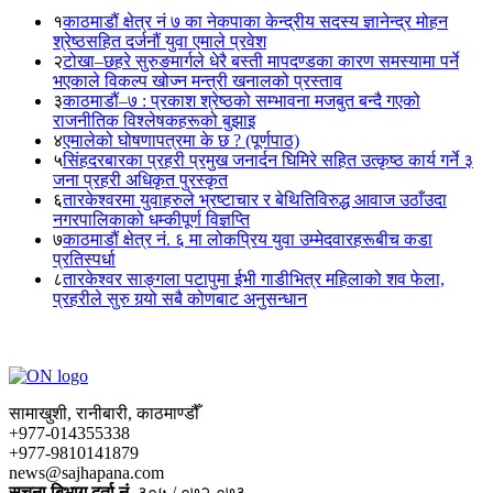
१
काठमाडौं क्षेत्र नं ७ का नेकपाका केन्द्रीय सदस्य ज्ञानेन्द्र मोहन
श्रेष्ठसहित दर्जनौं युवा एमाले प्रवेश
२
टोखा–छहरे सुरुङमार्गले धेरै बस्ती मापदण्डका कारण समस्यामा पर्ने
भएकाले विकल्प खोज्न मन्त्री खनालको प्रस्ताव
३
काठमाडौं–७ : प्रकाश श्रेष्ठको सम्भावना मजबुत बन्दै गएको
राजनीतिक विश्लेषकहरूको बुझाइ
४
एमालेको घोषणापत्रमा के छ ? (पूर्णपाठ)
५
सिंहदरबारका प्रहरी प्रमुख जनार्दन घिमिरे सहित उत्कृष्ठ कार्य गर्ने ३
जना प्रहरी अधिकृत पुरस्कृत
६
तारकेश्वरमा युवाहरुले भ्रष्टाचार र बेथितिविरुद्ध आवाज उठाँउदा
नगरपालिकाको धम्कीपूर्ण विज्ञप्ति
७
काठमाडौं क्षेत्र नं. ६ मा लोकप्रिय युवा उम्मेदवारहरूबीच कडा
प्रतिस्पर्धा
८
तारकेश्वर साङ्गला पटापुमा ईभी गाडीभित्र महिलाको शव फेला,
प्रहरीले सुरु गर्‍यो सबै कोणबाट अनुसन्धान
सामाखुशी, रानीबारी, काठमाण्डौँ
+977-014355338
+977-9810141879
news@sajhapana.com
सुचना बिभाग दर्ता नं.
३०५ / ०७२-०७३