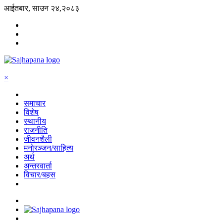
आईतबार, साउन २४,२०८३
×
समाचार
विशेष
स्थानीय
राजनीति
जीवनशैली
मनोरञ्जन/साहित्य
अर्थ
अन्तरवार्ता
विचार/बहस