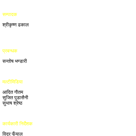
सम्पादक
श्रीकृष्ण ढकाल
प्रबन्धक
सन्तोष भण्डारी
मल्टीमिडिया
आदित गौतम
सुजित पुडासैनी
सुभाष श्रेष्ठ
कार्यकारी निर्देशक
विदुर फुँयाल