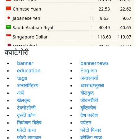
क्याटेगोरी
banner
bannernews
education
English
tags
अन्तरवार्ता
अन्तर्राष्ट्रिय
अपराध/सुरक्षा
अर्थ
खेलकुद
खेलकुद
जीवनशैली
टेक्नोलोजी
दृष्टिकोण
दृस्टी कोण
देश परदेश
निर्वाचन बिशेष
पर्यटन
फोटो कथा
फोटो फिचर
फोटो समाचार
ब्रेकिंग न्युज