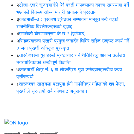
२
टोखा–छहरे सुरुङमार्गले धेरै बस्ती मापदण्डका कारण समस्यामा पर्ने
भएकाले विकल्प खोज्न मन्त्री खनालको प्रस्ताव
३
काठमाडौं–७ : प्रकाश श्रेष्ठको सम्भावना मजबुत बन्दै गएको
राजनीतिक विश्लेषकहरूको बुझाइ
४
एमालेको घोषणापत्रमा के छ ? (पूर्णपाठ)
५
सिंहदरबारका प्रहरी प्रमुख जनार्दन घिमिरे सहित उत्कृष्ठ कार्य गर्ने
३ जना प्रहरी अधिकृत पुरस्कृत
६
तारकेश्वरमा युवाहरुले भ्रष्टाचार र बेथितिविरुद्ध आवाज उठाँउदा
नगरपालिकाको धम्कीपूर्ण विज्ञप्ति
७
काठमाडौं क्षेत्र नं. ६ मा लोकप्रिय युवा उम्मेदवारहरूबीच कडा
प्रतिस्पर्धा
८
तारकेश्वर साङ्गला पटापुमा ईभी गाडीभित्र महिलाको शव फेला,
प्रहरीले सुरु गर्‍यो सबै कोणबाट अनुसन्धान