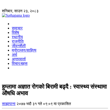
शनिबार, साउन २३, २०८३
समाचार
विशेष
स्थानीय
राजनीति
जीवनशैली
मनोरञ्जन/साहित्य
अर्थ
अन्तरवार्ता
विचार/बहस
हुम्लामा अज्ञात रोगको बिरामी बढ्दै : स्वास्थ्य संस्थामा
औषधि अभाव
साझापाना
२०७७ भदौ ३१ गते ०९:०९ मा प्रकाशित