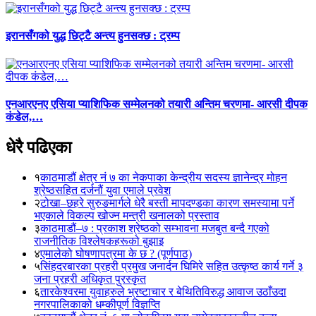
इरानसँगको युद्ध छिट्टै अन्त्य हुनसक्छ : ट्रम्प
एनआरएनए एसिया प्याशिफिक सम्मेलनको तयारी अन्तिम चरणमा- आरसी दीपक
कंडेल,…
धेरै पढिएका
१
काठमाडौं क्षेत्र नं ७ का नेकपाका केन्द्रीय सदस्य ज्ञानेन्द्र मोहन
श्रेष्ठसहित दर्जनौं युवा एमाले प्रवेश
२
टोखा–छहरे सुरुङमार्गले धेरै बस्ती मापदण्डका कारण समस्यामा पर्ने
भएकाले विकल्प खोज्न मन्त्री खनालको प्रस्ताव
३
काठमाडौं–७ : प्रकाश श्रेष्ठको सम्भावना मजबुत बन्दै गएको
राजनीतिक विश्लेषकहरूको बुझाइ
४
एमालेको घोषणापत्रमा के छ ? (पूर्णपाठ)
५
सिंहदरबारका प्रहरी प्रमुख जनार्दन घिमिरे सहित उत्कृष्ठ कार्य गर्ने ३
जना प्रहरी अधिकृत पुरस्कृत
६
तारकेश्वरमा युवाहरुले भ्रष्टाचार र बेथितिविरुद्ध आवाज उठाँउदा
नगरपालिकाको धम्कीपूर्ण विज्ञप्ति