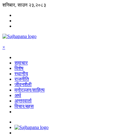
शनिबार, साउन २३,२०८३
×
समाचार
विशेष
स्थानीय
राजनीति
जीवनशैली
मनोरञ्जन/साहित्य
अर्थ
अन्तरवार्ता
विचार/बहस