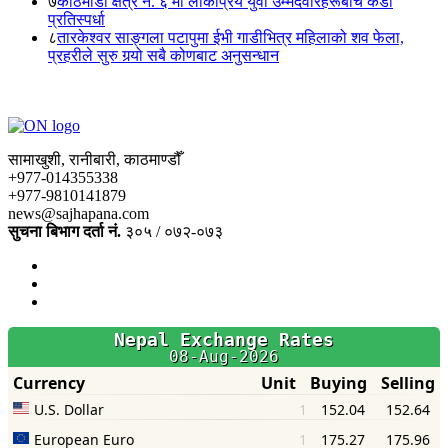
७
काठमाडौं क्षेत्र नं. ६ मा लोकप्रिय युवा उम्मेदवारहरूबीच कडा
प्रतिस्पर्धा
८
तारकेश्वर साङ्गला पटापुमा ईभी गाडीभित्र महिलाको शव फेला,
प्रहरीले सुरु गर्‍यो सबै कोणबाट अनुसन्धान
सामाखुशी, रानीबारी, काठमाण्डौँ
+977-014355338
+977-9810141879
news@sajhapana.com
सुचना बिभाग दर्ता नं.
३०५ / ०७२-०७३