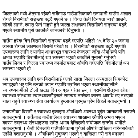
जिल्लाको मध्ये क्षेत्रमा रहेको सर्केगाड गाउँपालिकाको उनापानी गाउँमा अज्ञात
रोगले बिरामीको सङ्ख्या बढ्दै गएको छ । विगत केही दिनयता ज्वरो आउने,
खोकी लाग्ने, श्वास फेर्न गाह्रो हुने जस्ता लक्षणका बिरामीको सङ्ख्या बढ्दै
गएको स्थानीय पुसे कार्कीले जानकारी दिनुभयो ।
गाउँमा हरेक दिन बिरामीको सङ्ख्या बढ्दै गएपछि अहिले १५ देखि २० जनामा
त्यस्ता रोगको लक्षणका बिरामी परेको छ । बिरामीको सङ्ख्या बढ्दै गएपछि
उपचारका लागि स्थानीय आधारभूत स्वास्थ्य केन्द्रमा जाँदा औषधिको पनि
अभाव भएपछि बिरामीलाई थप समस्या भएको कार्कीले गुनासो गर्नुभयो ।
गाउँपालिका र जिल्ला स्वास्थ्य कार्यालयबाट औषधि नगएपछि बिरामीलाई थप
समस्या भएको हो ।
थप उपचारका लागि एक बिरामीलाई गएको साता जिल्ला अस्पताल सिमकोट
ल्याइएको भए पनि उनको ज्यान गएपछि त्रसित भएका स्थानीयवासीले
स्वास्थ्यकर्मीको टोली खटाइ दिन आग्रह गरेका छन् । ग्रामीण क्षेत्रमा रहेका
स्वास्थ्य संस्थामा स्वास्थ्यकर्मीहरुले समन्वय नगरेका कारण औषधि भए नभएको
थाहा नहुने स्वास्थ्य सेवा कार्यालय हुम्लाका प्रमुख प्रेम सिंहले बताउनुभयो ।
उनापनीका बिरामी र स्वास्थ्य इकाइमा औषधिको अवस्था बुझेर जानकारी गराउने
बताउनुभयो । सर्केगाड गाउँपालिका स्वास्थ्य शाखामा औषधि अभाव भएका
कारण स्वास्थ्य संस्थाहरुमा समेत अभाव देखिएको संयोजक सन्तोष धामीले
बताउनुभयो । केही दिनअघि गाउँपालिकामा पुगेको औषधि दाखिला गरिनसकेको
उहाँले बताउनुभयो । औषधिको मुचुल्का भएको र दाखिला गरी सबै वडाका