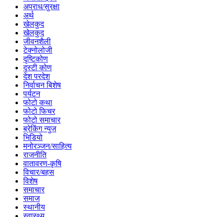
अपराध/सुरक्षा
अर्थ
खेलकुद
खेलकुद
जीवनशैली
टेक्नोलोजी
दृष्टिकोण
दृस्टी कोण
देश परदेश
निर्वाचन बिशेष
पर्यटन
फोटो कथा
फोटो फिचर
फोटो समाचार
ब्रेकिंग न्युज
भिडियो
मनोरञ्जन/साहित्य
राजनीति
वातावरण-कृषि
विचार/बहस
विशेष
समाचार
समाज
स्थानीय
स्वास्थ्य