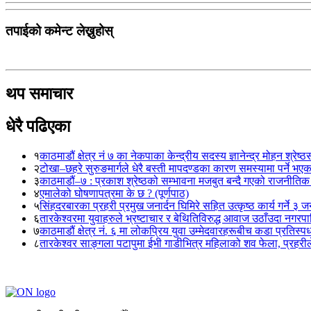
तपाईको कमेन्ट लेख्नुहोस्
थप समाचार
धेरै पढिएका
१
काठमाडौं क्षेत्र नं ७ का नेकपाका केन्द्रीय सदस्य ज्ञानेन्द्र मोहन श्रेष्ठ
२
टोखा–छहरे सुरुङमार्गले धेरै बस्ती मापदण्डका कारण समस्यामा पर्ने भए
३
काठमाडौं–७ : प्रकाश श्रेष्ठको सम्भावना मजबुत बन्दै गएको राजनीतिक
४
एमालेको घोषणापत्रमा के छ ? (पूर्णपाठ)
५
सिंहदरबारका प्रहरी प्रमुख जनार्दन घिमिरे सहित उत्कृष्ठ कार्य गर्ने ३ 
६
तारकेश्वरमा युवाहरुले भ्रष्टाचार र बेथितिविरुद्ध आवाज उठाँउदा नगरपालि
७
काठमाडौं क्षेत्र नं. ६ मा लोकप्रिय युवा उम्मेदवारहरूबीच कडा प्रतिस्पर्
८
तारकेश्वर साङ्गला पटापुमा ईभी गाडीभित्र महिलाको शव फेला, प्रहरीले