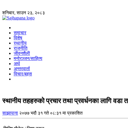
शनिबार, साउन २३, २०८३
समाचार
विशेष
स्थानीय
राजनीति
जीवनशैली
मनोरञ्जन/साहित्य
अर्थ
अन्तरवार्ता
विचार/बहस
स्थानीय तहहरुको प्रचार तथा प्रवर्धनका लागि वडा तह
साझापाना
२०७७ भदौ ३१ गते ०८:३१ मा प्रकाशित