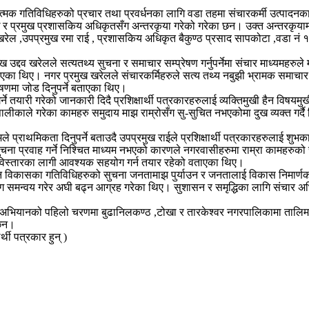
त्मक गतिविधिहरुको प्रचार तथा प्रवर्धनका लागि वडा तहमा संचारकर्मी उत्पादन
ुख र प्रमुख प्रशासकिय अधिकृतसँग अन्तरकृया गरेको गरेका छन। उक्त अन्तरकृया
रेल ,उपप्रमुख रमा राई , प्रशासकिय अधिकृत बैकुण्ठ प्रसाद सापकोटा ,वडा नं १०
ख उद्दव खरेलले सत्यतथ्य सुचना र समाचार सम्प्रेषण गर्नुपर्नेमा संचार माध्यमहरु
ा थिए। नगर प्रमुख खरेलले संचारकर्मिहरुले सत्य तथ्य नबुझी भ्रामक समाचार सम्प
्रेषणमा जोड दिनुपर्ने बताएका थिए।
े तयारी गरेको जानकारी दिदै प्रशिक्षार्थी पत्रकारहरुलाई व्यक्तिमुखी हैन विषय
काले गरेका कामहरु समुदाय माझ राम्रोसँग सु-सुचित नभएकोमा दुख व्यक्त गर्दै 
्राथमिकता दिनुपर्ने बताउदै उपप्रमुख राईले प्रशिक्षार्थी पत्रकारहरुलाई शुभक
 प्रवाह गर्ने निश्चित माध्यम नभएको कारणले नगरवासीहरुमा राम्रा कामहरुको स
्रको विस्तारका लागी आवश्यक सहयोग गर्न तयार रहेको वताएका थिए।
न्न विकासका गतिविधिहरुको सुचना जनतामाझ पुर्याउन र जनतालाई विकास निमार्ण
ाय सँग समन्वय गरेर अघी बढ्न आग्रह गरेका थिए। सुशासन र समृद्धिका लागि संचा
 सो अभियानको पहिलो चरणमा बुढानिलकण्ठ ,टोखा र तारकेश्वर नगरपालिकामा तालिम 
 छन।
थी पत्रकार हुन् )