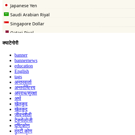
क्याटेगोरी
banner
bannernews
education
English
tags
अन्तरवार्ता
अन्तर्राष्ट्रिय
अपराध/सुरक्षा
अर्थ
खेलकुद
खेलकुद
जीवनशैली
टेक्नोलोजी
दृष्टिकोण
दृस्टी कोण