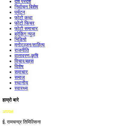
देश परदेश
निर्वाचन बिशेष
पर्यटन
फोटो कथा
फोटो फिचर
फोटो समाचार
ब्रेकिंग न्युज
भिडियो
मनोरञ्जन/साहित्य
राजनीति
वातावरण-कृषि
विचार/बहस
विशेष
समाचार
समाज
स्थानीय
स्वास्थ्य
हाम्रो बारे
अध्यक्ष
ई. रामचन्द्र तिमिल्सिना