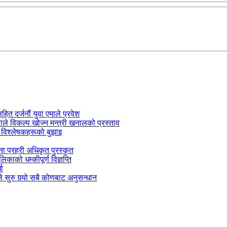
सहित दर्जनौं युवा एमाले प्रवेश
काले विकल्प खोज्न मन्त्री खनालको प्रस्ताव
 विश्लेषकहरूको बुझाइ
जना प्रहरी अधिकृत पुरस्कृत
काको धम्कीपूर्ण विज्ञप्ति
धा
 सुरु गर्‍यो सबै कोणबाट अनुसन्धान