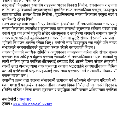
शिरिष पौडेल / निशा बराल
काठमाडौं जिल्लाका स्थानीय तहहरुमा भएका विकास निर्माण, रचनात्मक र सृजना
तालिमका प्रशिक्षार्थी पत्रकारहरुले बुढानिलकण्ठ नगरपालिका प्रमुख, उपप्रम
काठमाण्डौँका अध्यक्ष दिपक निरौला , बुढानिलकण्ठ नगरपालिकाका प्रमुख उद्दब ख
उपस्थिति रहेको थियो ।
उक्त अन्तरकृयामा सहभागी प्रशिक्षार्थिलाई संबोधन गर्दै नगरपालिकाका नगर प्रमु
नगरपालिकाका उपलव्धि र सृजनात्मक काम सम्बन्धी सुचनाहरु छाँयामा परेको बताएक
स्वार्थ पुरा गर्न लाग्ने प्रवृति छोडेर खोजमुलक र उत्प्रेरणा जगाउने समाचार सम्प
नगरप्रमुख खरेलले बुढानिलकण्ठ नगरपालिकामा छुट्टै संचार डेस्कको स्थापना गर्न
भुमिका निभाउन आग्रह गरेका थिए। यसैगरी नगर उपप्रमुख रमा राईले पनि नगरपाली
नभएकाले नगरबासीहरुले बुझाइमा फरक परेको बताएककी थिइन्।
नगरपालिकाको न्यायिक समिति र अनुगमनका कामहरुका वारेमा पनि संचार माध्यमले प
प्रसाशकिय अधिकृत बैकुण्ठ प्रसाद सापकोटाले नगरपालिकामा भएका कामको सुचना
लागी तालिम प्राप्त प्रशिक्षार्थीहरुलाई धन्यवाद दिदै आउने दिनमा संचार क्षेत
त्यस्तै उक्त अन्तरकृयामा नगर प्रवक्ता नवराज भट्टराईले नगरपालीकाका विभि
बताउदै प्रशिक्षार्थी पत्रकारहरुलाई सत्य तथ्य प्रसारण गर्न र स्थानीय निक
प्राप्त गरेका छन।
स्थानीय तहमा वडा स्तरमा संचारकर्मी उत्पादन गर्ने उदेस्यले संचालन गरिएको
मदन भण्डारी फाउन्डेसन काठमाडौंका अध्यक्ष दिपक निरौलाले जानकारी दिएका
(शिरिष पौडेल / निशा बराल सुशासन र समृद्धिका लागि संचार अभियानका प्रशिक्षार्
क्याटेगोरी :
समाचार
ट्याग :
#स्थानीय तहहरुको प्रचार