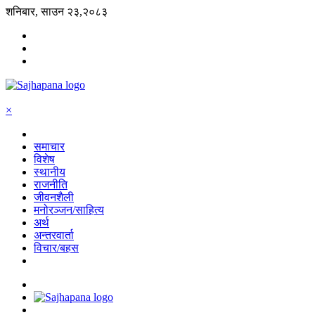
शनिबार, साउन २३,२०८३
×
समाचार
विशेष
स्थानीय
राजनीति
जीवनशैली
मनोरञ्जन/साहित्य
अर्थ
अन्तरवार्ता
विचार/बहस