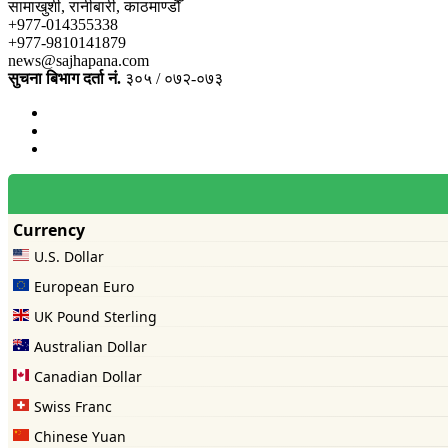
सामाखुशी, रानीबारी, काठमाण्डौँ
+977-014355338
+977-9810141879
news@sajhapana.com
सुचना बिभाग दर्ता नं.
३०५ / ०७२-०७३