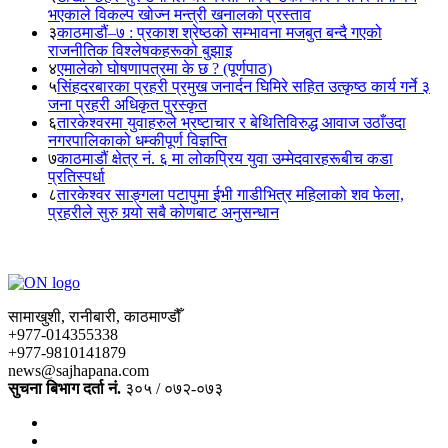
भएकाले विकल्प खोज्न मन्त्री खनालको प्रस्ताव
३
काठमाडौं–७ : प्रकाश श्रेष्ठको सम्भावना मजबुत बन्दै गएको
राजनीतिक विश्लेषकहरूको बुझाइ
४
एमालेको घोषणापत्रमा के छ ? (पूर्णपाठ)
५
सिंहदरबारका प्रहरी प्रमुख जनार्दन घिमिरे सहित उत्कृष्ठ कार्य गर्ने ३
जना प्रहरी अधिकृत पुरस्कृत
६
तारकेश्वरमा युवाहरुले भ्रष्टाचार र बेथितिविरुद्ध आवाज उठाँउदा
नगरपालिकाको धम्कीपूर्ण विज्ञप्ति
७
काठमाडौं क्षेत्र नं. ६ मा लोकप्रिय युवा उम्मेदवारहरूबीच कडा
प्रतिस्पर्धा
८
तारकेश्वर साङ्गला पटापुमा ईभी गाडीभित्र महिलाको शव फेला,
प्रहरीले सुरु गर्‍यो सबै कोणबाट अनुसन्धान
सामाखुशी, रानीबारी, काठमाण्डौँ
+977-014355338
+977-9810141879
news@sajhapana.com
सुचना बिभाग दर्ता नं.
३०५ / ०७२-०७३