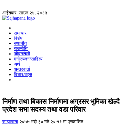
आईतबार, साउन २४, २०८३
समाचार
विशेष
स्थानीय
राजनीति
जीवनशैली
मनोरञ्जन/साहित्य
अर्थ
अन्तरवार्ता
विचार/बहस
निर्माण तथा बिकास निर्माणमा अग्रसर भुमिका खेल्दै
प्रदेश सभा सदस्य तथा वडा परिवार
साझापाना
२०७७ भदौ ३० गते २०:१९ मा प्रकाशित