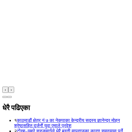
‹
›
धेरै पढिएका
१
काठमाडौं क्षेत्र नं ७ का नेकपाका केन्द्रीय सदस्य ज्ञानेन्द्र मोहन
श्रेष्ठसहित दर्जनौं युवा एमाले प्रवेश
२
टोखा–छहरे सुरुङमार्गले धेरै बस्ती मापदण्डका कारण समस्यामा पर्ने