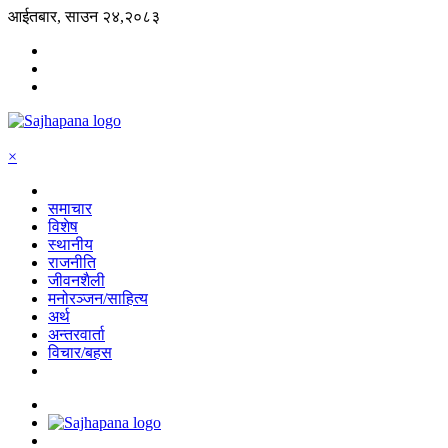
आईतबार, साउन २४,२०८३
×
समाचार
विशेष
स्थानीय
राजनीति
जीवनशैली
मनोरञ्जन/साहित्य
अर्थ
अन्तरवार्ता
विचार/बहस