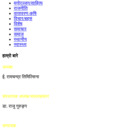
मनोरञ्जन/साहित्य
राजनीति
वातावरण-कृषि
विचार/बहस
विशेष
समाचार
समाज
स्थानीय
स्वास्थ्य
हाम्रो बारे
अध्यक्ष
ई. रामचन्द्र तिमिल्सिना
संस्थापक अध्यक्ष/सल्लाहकार
डा. राजु गुरुङ्ग
सम्पादक