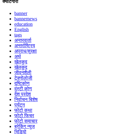
क्याटेगोरी
banner
bannernews
education
English
tags
अन्तरवार्ता
अन्तर्राष्ट्रिय
अपराध/सुरक्षा
अर्थ
खेलकुद
खेलकुद
जीवनशैली
टेक्नोलोजी
दृष्टिकोण
दृस्टी कोण
देश परदेश
निर्वाचन बिशेष
पर्यटन
फोटो कथा
फोटो फिचर
फोटो समाचार
ब्रेकिंग न्युज
भिडियो