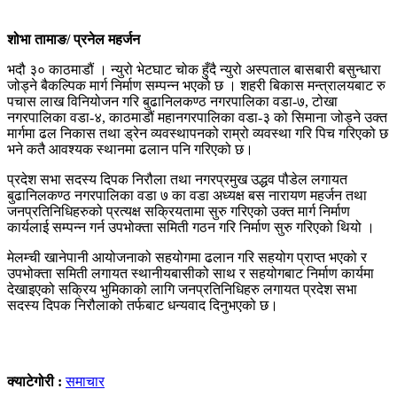
शोभा तामाङ/ प्रनेल महर्जन
भदौ ३० काठमाडौं । न्युरो भेटघाट चोक हुँदै न्युरो अस्पताल बासबारी बसुन्धारा
जोड्ने बैकल्पिक मार्ग निर्माण सम्पन्न भएको छ । शहरी बिकास मन्त्रालयबाट रु
पचास लाख विनियोजन गरि बुढानिलकण्ठ नगरपालिका वडा-७, टोखा
नगरपालिका वडा-४, काठमाडौं महानगरपालिका वडा-३ को सिमाना जोड्ने उक्त
मार्गमा ढल निकास तथा ड्रेन व्यवस्थापनको राम्रो व्यवस्था गरि पिच गरिएको छ
भने कतै आवश्यक स्थानमा ढलान पनि गरिएको छ।
प्रदेश सभा सदस्य दिपक निरौला तथा नगरप्रमुख उद्धव पौडेल लगायत
बुढानिलकण्ठ नगरपालिका वडा ७ का वडा अध्यक्ष बस नारायण महर्जन तथा
जनप्रतिनिधिहरुको प्रत्यक्ष सक्रियतामा सुरु गरिएको उक्त मार्ग निर्माण
कार्यलाई सम्पन्न गर्न उपभोक्ता समिती गठन गरि निर्माण सुरु गरिएको थियो ।
मेलम्ची खानेपानी आयोजनाको सहयोगमा ढलान गरि सहयोग प्राप्त भएको र
उपभोक्ता समिती लगायत स्थानीयबासीको साथ र सहयोगबाट निर्माण कार्यमा
देखाइएको सक्रिय भुमिकाको लागि जनप्रतिनिधिहरु लगायत प्रदेश सभा
सदस्य दिपक निरौलाको तर्फबाट धन्यवाद दिनुभएको छ।
क्याटेगोरी :
समाचार