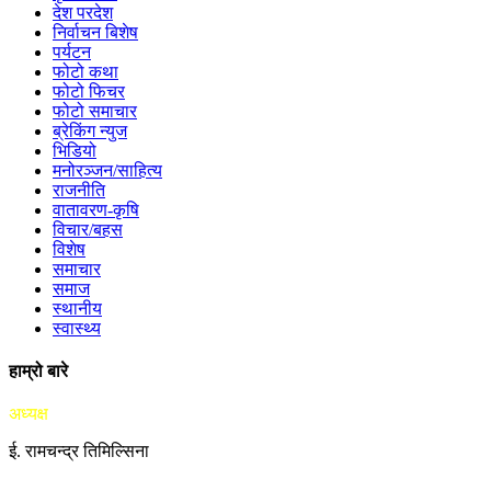
देश परदेश
निर्वाचन बिशेष
पर्यटन
फोटो कथा
फोटो फिचर
फोटो समाचार
ब्रेकिंग न्युज
भिडियो
मनोरञ्जन/साहित्य
राजनीति
वातावरण-कृषि
विचार/बहस
विशेष
समाचार
समाज
स्थानीय
स्वास्थ्य
हाम्रो बारे
अध्यक्ष
ई. रामचन्द्र तिमिल्सिना