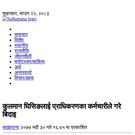
शुक्रबार, साउन २२, २०८३
समाचार
विशेष
स्थानीय
राजनीति
जीवनशैली
मनोरञ्जन/साहित्य
अर्थ
अन्तरवार्ता
विचार/बहस
कुलमान घिसिङलाई प्राधिकरणका कर्मचारीले गरे
बिदाइ
साझापाना
२०७७ भदौ ३० गते १६:४५ मा प्रकाशित