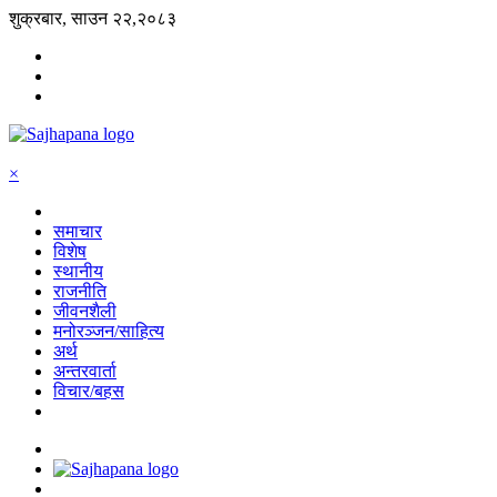
शुक्रबार, साउन २२,२०८३
×
समाचार
विशेष
स्थानीय
राजनीति
जीवनशैली
मनोरञ्जन/साहित्य
अर्थ
अन्तरवार्ता
विचार/बहस