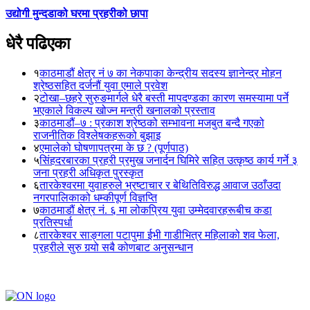
उद्योगी मुन्दडाको घरमा प्रहरीको छापा
धेरै पढिएका
१
काठमाडौं क्षेत्र नं ७ का नेकपाका केन्द्रीय सदस्य ज्ञानेन्द्र मोहन
श्रेष्ठसहित दर्जनौं युवा एमाले प्रवेश
२
टोखा–छहरे सुरुङमार्गले धेरै बस्ती मापदण्डका कारण समस्यामा पर्ने
भएकाले विकल्प खोज्न मन्त्री खनालको प्रस्ताव
३
काठमाडौं–७ : प्रकाश श्रेष्ठको सम्भावना मजबुत बन्दै गएको
राजनीतिक विश्लेषकहरूको बुझाइ
४
एमालेको घोषणापत्रमा के छ ? (पूर्णपाठ)
५
सिंहदरबारका प्रहरी प्रमुख जनार्दन घिमिरे सहित उत्कृष्ठ कार्य गर्ने ३
जना प्रहरी अधिकृत पुरस्कृत
६
तारकेश्वरमा युवाहरुले भ्रष्टाचार र बेथितिविरुद्ध आवाज उठाँउदा
नगरपालिकाको धम्कीपूर्ण विज्ञप्ति
७
काठमाडौं क्षेत्र नं. ६ मा लोकप्रिय युवा उम्मेदवारहरूबीच कडा
प्रतिस्पर्धा
८
तारकेश्वर साङ्गला पटापुमा ईभी गाडीभित्र महिलाको शव फेला,
प्रहरीले सुरु गर्‍यो सबै कोणबाट अनुसन्धान