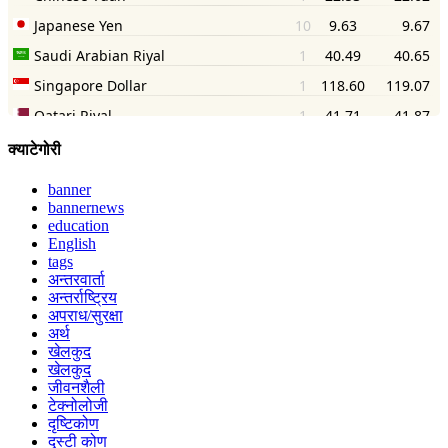
क्याटेगोरी
banner
bannernews
education
English
tags
अन्तरवार्ता
अन्तर्राष्ट्रिय
अपराध/सुरक्षा
अर्थ
खेलकुद
खेलकुद
जीवनशैली
टेक्नोलोजी
दृष्टिकोण
दृस्टी कोण