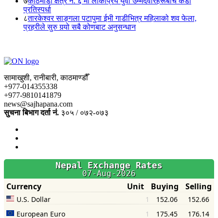
७
काठमाडौं क्षेत्र नं. ६ मा लोकप्रिय युवा उम्मेदवारहरूबीच कडा
प्रतिस्पर्धा
८
तारकेश्वर साङ्गला पटापुमा ईभी गाडीभित्र महिलाको शव फेला,
प्रहरीले सुरु गर्‍यो सबै कोणबाट अनुसन्धान
सामाखुशी, रानीबारी, काठमाण्डौँ
+977-014355338
+977-9810141879
news@sajhapana.com
सुचना बिभाग दर्ता नं.
३०५ / ०७२-०७३