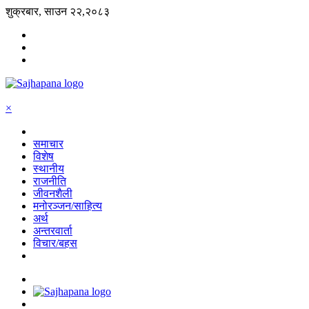
शुक्रबार, साउन २२,२०८३
×
समाचार
विशेष
स्थानीय
राजनीति
जीवनशैली
मनोरञ्जन/साहित्य
अर्थ
अन्तरवार्ता
विचार/बहस