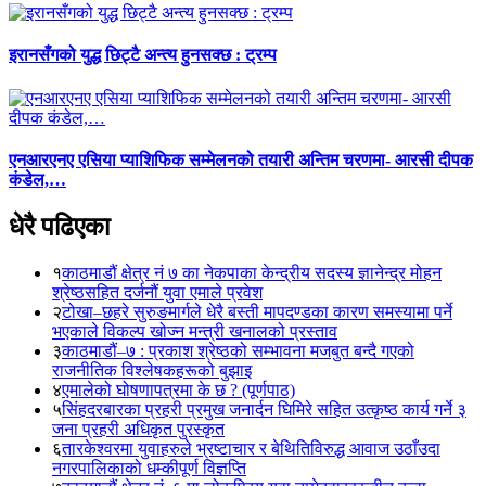
इरानसँगको युद्ध छिट्टै अन्त्य हुनसक्छ : ट्रम्प
एनआरएनए एसिया प्याशिफिक सम्मेलनको तयारी अन्तिम चरणमा- आरसी दीपक
कंडेल,…
धेरै पढिएका
१
काठमाडौं क्षेत्र नं ७ का नेकपाका केन्द्रीय सदस्य ज्ञानेन्द्र मोहन
श्रेष्ठसहित दर्जनौं युवा एमाले प्रवेश
२
टोखा–छहरे सुरुङमार्गले धेरै बस्ती मापदण्डका कारण समस्यामा पर्ने
भएकाले विकल्प खोज्न मन्त्री खनालको प्रस्ताव
३
काठमाडौं–७ : प्रकाश श्रेष्ठको सम्भावना मजबुत बन्दै गएको
राजनीतिक विश्लेषकहरूको बुझाइ
४
एमालेको घोषणापत्रमा के छ ? (पूर्णपाठ)
५
सिंहदरबारका प्रहरी प्रमुख जनार्दन घिमिरे सहित उत्कृष्ठ कार्य गर्ने ३
जना प्रहरी अधिकृत पुरस्कृत
६
तारकेश्वरमा युवाहरुले भ्रष्टाचार र बेथितिविरुद्ध आवाज उठाँउदा
नगरपालिकाको धम्कीपूर्ण विज्ञप्ति