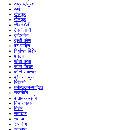
अपराध/सुरक्षा
अर्थ
खेलकुद
खेलकुद
जीवनशैली
टेक्नोलोजी
दृष्टिकोण
दृस्टी कोण
देश परदेश
निर्वाचन बिशेष
पर्यटन
फोटो कथा
फोटो फिचर
फोटो समाचार
ब्रेकिंग न्युज
भिडियो
मनोरञ्जन/साहित्य
राजनीति
वातावरण-कृषि
विचार/बहस
विशेष
समाचार
समाज
स्थानीय
स्वास्थ्य