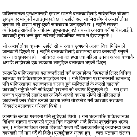
पाकिस्तानका प्रधानमन्त्री इमरान खानले बलात्कारीलाई सार्वजनिक चोकमा
झुण्ड्याएर मार्नुपर्ने बताउनुभएको छ । उहाँले अल जाजिरासँगको अन्तर्वार्ताका
क्रममा सो धारणा राख्नुभएको समाचारमा जनाइएको छ । उहाँले त्यस्ता
व्यक्तिलाई सार्वजनिक चोकमा झुण्ड्याउनुपर्छ र यस्तो अपराध गर्ने मानिसलाई के
कारबाही हुन्छ भन्ने कुरा सबैलाई सार्वजनिक रुपमा नै देखाउनुपर्छ ।
सो अन्तर्वार्ताका क्रममा उहाँले सो धारणा राख्नुभएको अलजाजिरा मिडियाले
जानकारी दिएको छ । उहाँले बलात्कारीलाई कडाभन्दा कडा कारबाही गर्नुपर्ने
धारणा राख्नुभएको हो । पाकिस्तानमा गत हप्ता एक महिला उनका आफ्ना बच्चाकै
अगाडि लाहोरको एक सडकमा सामुहिक बलात्कृत भएकी थिइन् ।
त्यसपछि पाकिस्तानमा बलात्कारीलाई गर्ने कारबाहीका विषयलाई लिएर विभिन्न
खालका प्रतिक्रियाहरु आइरहेका छन् । यसै विषयमा प्रधानमन्त्री खानलाई
पनि पाकिस्तानमा बलात्कारमा संलग्न हुने व्यक्तिलाई के कस्तो खालको
कारबाही गर्नुपर्छ भनी सोधिएको प्रश्नमा सो जवाफ दिनुभएको हो । गत हप्ता
पञ्जाव प्रान्तको लाहोर शहरनजिकै आफ्नो कारमा रहेकी ती महिलालाई
जबर्जस्ती कार रोकेर उनको कारमा समेत तोडफोड गरी कारबाट सडकमा
निकालेर बलात्कार गरिएको थियो ।
त्यसपछि उनका गरगहना पनि लुटिएको थियो । यस घटनापछि पाकिस्तानका
विभिन्न शहरमा सरकारले सुरक्षा दिन नसकेको भन्दै विरोध प्रदर्शनहरु भएका
छन् । महिलामाथिका यस्ता हिंसाको अन्त्य गर्दै बलात्कारीलाई कडाभन्दा कडा
कारबाही गर्न माग गर्दै ती विरोध प्रदर्शृनहरु भएका हुन् । त्यस घटनामा संलग्न