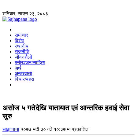
शनिबार, साउन २३, २०८३
समाचार
विशेष
स्थानीय
राजनीति
जीवनशैली
मनोरञ्जन/साहित्य
अर्थ
अन्तरवार्ता
विचार/बहस
असोज ५ गतेदेखि यातायात एवं आन्तरिक हवाई सेवा
सुरु
साझापाना
२०७७ भदौ ३० गते १०:३७ मा प्रकाशित