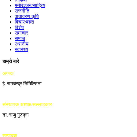
मनोरञ्जन/साहित्य
राजनीति
वातावरण-कृषि
विचार/बहस
विशेष
समाचार
समाज
स्थानीय
स्वास्थ्य
हाम्रो बारे
अध्यक्ष
ई. रामचन्द्र तिमिल्सिना
संस्थापक अध्यक्ष/सल्लाहकार
डा. राजु गुरुङ्ग
सम्पादक