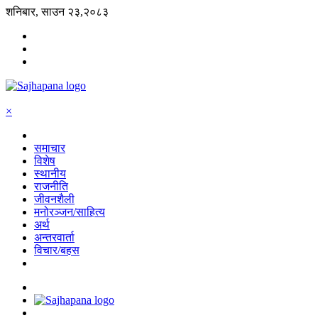
शनिबार, साउन २३,२०८३
×
समाचार
विशेष
स्थानीय
राजनीति
जीवनशैली
मनोरञ्जन/साहित्य
अर्थ
अन्तरवार्ता
विचार/बहस