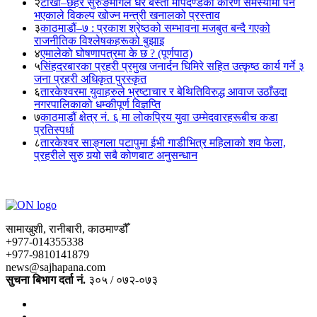
२
टोखा–छहरे सुरुङमार्गले धेरै बस्ती मापदण्डका कारण समस्यामा पर्ने
भएकाले विकल्प खोज्न मन्त्री खनालको प्रस्ताव
३
काठमाडौं–७ : प्रकाश श्रेष्ठको सम्भावना मजबुत बन्दै गएको
राजनीतिक विश्लेषकहरूको बुझाइ
४
एमालेको घोषणापत्रमा के छ ? (पूर्णपाठ)
५
सिंहदरबारका प्रहरी प्रमुख जनार्दन घिमिरे सहित उत्कृष्ठ कार्य गर्ने ३
जना प्रहरी अधिकृत पुरस्कृत
६
तारकेश्वरमा युवाहरुले भ्रष्टाचार र बेथितिविरुद्ध आवाज उठाँउदा
नगरपालिकाको धम्कीपूर्ण विज्ञप्ति
७
काठमाडौं क्षेत्र नं. ६ मा लोकप्रिय युवा उम्मेदवारहरूबीच कडा
प्रतिस्पर्धा
८
तारकेश्वर साङ्गला पटापुमा ईभी गाडीभित्र महिलाको शव फेला,
प्रहरीले सुरु गर्‍यो सबै कोणबाट अनुसन्धान
सामाखुशी, रानीबारी, काठमाण्डौँ
+977-014355338
+977-9810141879
news@sajhapana.com
सुचना बिभाग दर्ता नं.
३०५ / ०७२-०७३