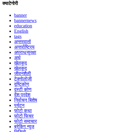
क्याटेगोरी
banner
bannernews
education
English
tags
अन्तरवार्ता
अन्तर्राष्ट्रिय
अपराध/सुरक्षा
अर्थ
खेलकुद
खेलकुद
जीवनशैली
टेक्नोलोजी
दृष्टिकोण
दृस्टी कोण
देश परदेश
निर्वाचन बिशेष
पर्यटन
फोटो कथा
फोटो फिचर
फोटो समाचार
ब्रेकिंग न्युज
भिडियो