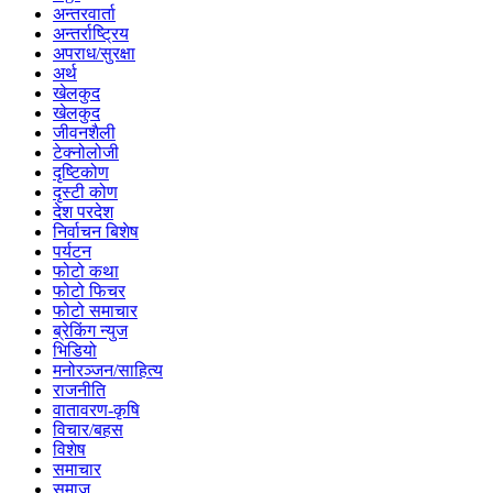
अन्तरवार्ता
अन्तर्राष्ट्रिय
अपराध/सुरक्षा
अर्थ
खेलकुद
खेलकुद
जीवनशैली
टेक्नोलोजी
दृष्टिकोण
दृस्टी कोण
देश परदेश
निर्वाचन बिशेष
पर्यटन
फोटो कथा
फोटो फिचर
फोटो समाचार
ब्रेकिंग न्युज
भिडियो
मनोरञ्जन/साहित्य
राजनीति
वातावरण-कृषि
विचार/बहस
विशेष
समाचार
समाज