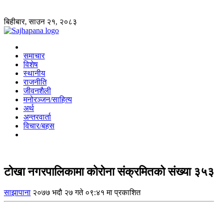
बिहीबार, साउन २१, २०८३
समाचार
विशेष
स्थानीय
राजनीति
जीवनशैली
मनोरञ्जन/साहित्य
अर्थ
अन्तरवार्ता
विचार/बहस
टोखा नगरपालिकामा कोरोना संक्रमितको संख्या ३५३
साझापाना
२०७७ भदौ २७ गते ०९:४१ मा प्रकाशित