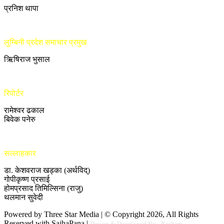
प्रनिश थापा
लुम्बिनी प्रदेश समाचार प्रमुख
ऋिषिराज भुसाल
रिपोर्टर
रामेश्वर ढकाल
बिवेक पनेरु
सल्लाहकार
डा. केशवराज खड्का (अर्थविद्)
गोपीकृष्ण प्रसाई
होमप्रसाद तिमिल्सिना (राजु)
थलमान सुवेदी
Powered by Three Star Media | © Copyright 2026, All Rights
Reserved with SajhaPana |
Design & Developed By : Resham