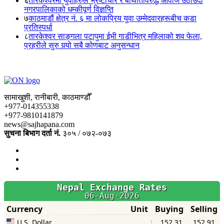
६
तारकेश्वरमा युवाहरुले भ्रष्टाचार र बेथितिविरुद्ध आवाज उठाँउदा
नगरपालिकाको धम्कीपूर्ण विज्ञप्ति
७
काठमाडौं क्षेत्र नं. ६ मा लोकप्रिय युवा उम्मेदवारहरूबीच कडा
प्रतिस्पर्धा
८
तारकेश्वर साङ्गला पटापुमा ईभी गाडीभित्र महिलाको शव फेला,
प्रहरीले सुरु गर्‍यो सबै कोणबाट अनुसन्धान
सामाखुशी, रानीबारी, काठमाण्डौँ
+977-014355338
+977-9810141879
news@sajhapana.com
सुचना बिभाग दर्ता नं.
३०५ / ०७२-०७३