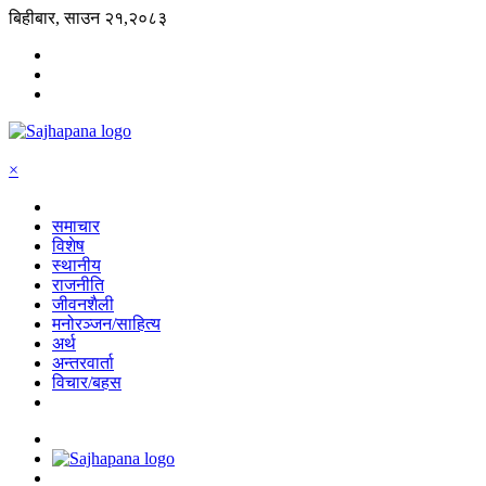
बिहीबार, साउन २१,२०८३
×
समाचार
विशेष
स्थानीय
राजनीति
जीवनशैली
मनोरञ्जन/साहित्य
अर्थ
अन्तरवार्ता
विचार/बहस