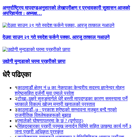
अन्तर्राष्ट्रिय मापदण्डअनुसारको लेखापरीक्षण र प्रभावकारी सुशासन आजको
अपरिहार्यता : अध्यक्ष…
देउवा साउन २९ गते स्वदेश फर्कने पक्का, आरजु तत्काल नआउने
उद्योगी मुन्दडाको घरमा प्रहरीको छापा
धेरै पढिएका
१
काठमाडौं क्षेत्र नं ७ का नेकपाका केन्द्रीय सदस्य ज्ञानेन्द्र मोहन
श्रेष्ठसहित दर्जनौं युवा एमाले प्रवेश
२
टोखा–छहरे सुरुङमार्गले धेरै बस्ती मापदण्डका कारण समस्यामा पर्ने
भएकाले विकल्प खोज्न मन्त्री खनालको प्रस्ताव
३
काठमाडौं–७ : प्रकाश श्रेष्ठको सम्भावना मजबुत बन्दै गएको
राजनीतिक विश्लेषकहरूको बुझाइ
४
एमालेको घोषणापत्रमा के छ ? (पूर्णपाठ)
५
सिंहदरबारका प्रहरी प्रमुख जनार्दन घिमिरे सहित उत्कृष्ठ कार्य गर्ने ३
जना प्रहरी अधिकृत पुरस्कृत