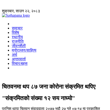
शुक्रबार, साउन २२, २०८३
समाचार
विशेष
स्थानीय
राजनीति
जीवनशैली
मनोरञ्जन/साहित्य
अर्थ
अन्तरवार्ता
विचार/बहस
चितवनमा थप ८७ जना कोरोना संक्रमित थपिए
"संक्रमितको संख्या १२ सय नाघ्यो"
प्रनिश थापा
चितवन संवाददाता
२०७७ भदौ २७ गते ०७:१४ मा प्रकाशित