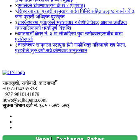
४
एमालेको घोषणापत्रमा के छ ? (पूर्णपाठ)
५
सिंहदरबारका प्रहरी प्रमुख जनार्दन घिमिरे सहित उत्कृष्ठ कार्य गर्ने ३
जना प्रहरी अधिकृत पुरस्कृत
६
तारकेश्वरमा युवाहरुले भ्रष्टाचार र बेथितिविरुद्ध आवाज उठाँउदा
नगरपालिकाको धम्कीपूर्ण विज्ञप्ति
७
काठमाडौं क्षेत्र नं. ६ मा लोकप्रिय युवा उम्मेदवारहरूबीच कडा
प्रतिस्पर्धा
८
तारकेश्वर साङ्गला पटापुमा ईभी गाडीभित्र महिलाको शव फेला,
प्रहरीले सुरु गर्‍यो सबै कोणबाट अनुसन्धान
सामाखुशी, रानीबारी, काठमाण्डौँ
+977-014355338
+977-9810141879
news@sajhapana.com
सुचना बिभाग दर्ता नं.
३०५ / ०७२-०७३