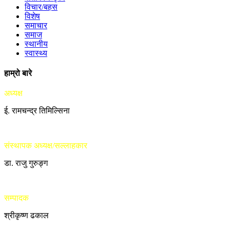
विचार/बहस
विशेष
समाचार
समाज
स्थानीय
स्वास्थ्य
हाम्रो बारे
अध्यक्ष
ई. रामचन्द्र तिमिल्सिना
संस्थापक अध्यक्ष/सल्लाहकार
डा. राजु गुरुङ्ग
सम्पादक
श्रीकृष्ण ढकाल