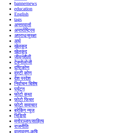
bannernews
education
English
tags
अन्तरवार्ता
अन्तर्राष्ट्रिय
अपराध/सुरक्षा
अर्थ
खेलकुद
खेलकुद
जीवनशैली
टेक्नोलोजी
दृष्टिकोण
दृस्टी कोण
देश परदेश
निर्वाचन बिशेष
पर्यटन
फोटो कथा
फोटो फिचर
फोटो समाचार
ब्रेकिंग न्युज
भिडियो
मनोरञ्जन/साहित्य
राजनीति
वातावरण-कृषि