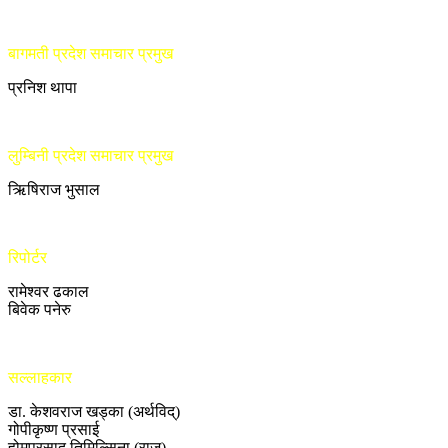
बागमती प्रदेश समाचार प्रमुख
प्रनिश थापा
लुम्बिनी प्रदेश समाचार प्रमुख
ऋिषिराज भुसाल
रिपोर्टर
रामेश्वर ढकाल
बिवेक पनेरु
सल्लाहकार
डा. केशवराज खड्का (अर्थविद्)
गोपीकृष्ण प्रसाई
होमप्रसाद तिमिल्सिना (राजु)