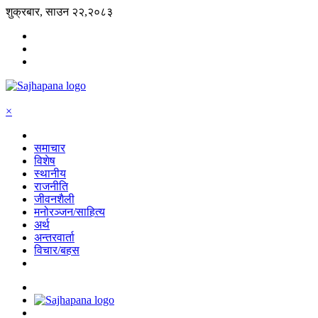
शुक्रबार, साउन २२,२०८३
×
समाचार
विशेष
स्थानीय
राजनीति
जीवनशैली
मनोरञ्जन/साहित्य
अर्थ
अन्तरवार्ता
विचार/बहस