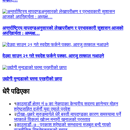
अन्तर्राष्ट्रिय मापदण्डअनुसारको लेखापरीक्षण र प्रभावकारी सुशासन आजको
अपरिहार्यता : अध्यक्ष…
देउवा साउन २९ गते स्वदेश फर्कने पक्का, आरजु तत्काल नआउने
उद्योगी मुन्दडाको घरमा प्रहरीको छापा
धेरै पढिएका
१
काठमाडौं क्षेत्र नं ७ का नेकपाका केन्द्रीय सदस्य ज्ञानेन्द्र मोहन
श्रेष्ठसहित दर्जनौं युवा एमाले प्रवेश
२
टोखा–छहरे सुरुङमार्गले धेरै बस्ती मापदण्डका कारण समस्यामा पर्ने
भएकाले विकल्प खोज्न मन्त्री खनालको प्रस्ताव
३
काठमाडौं–७ : प्रकाश श्रेष्ठको सम्भावना मजबुत बन्दै गएको
राजनीतिक विश्लेषकहरूको बुझाइ