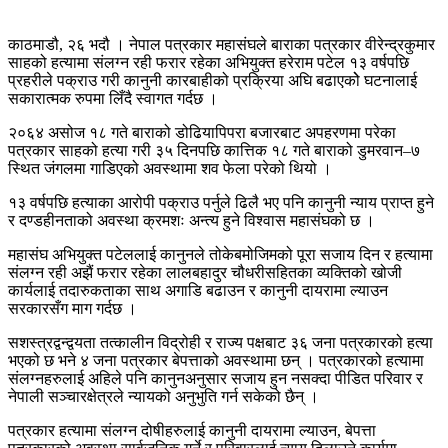
काठमाडौ, २६ भदौ । नेपाल पत्रकार महासंघले बाराका पत्रकार वीरेन्द्रकुमार
साहको हत्यामा संलग्न रही फरार रहेका अभियुक्त हरेराम पटेल १३ वर्षपछि
प्रहरीले पक्राउ गरी कानुनी कारबाहीको प्रक्रिया अघि बढाएकोे घटनालाई
सकारात्मक रुपमा लिँदै स्वागत गर्दछ ।
२०६४ असोज १८ गते बाराको डोढियापिपरा बजारबाट अपहरणमा परेका
पत्रकार साहको हत्या गरी ३५ दिनपछि कात्तिक १८ गते बाराको डुमरवान–७
स्थित जंगलमा गाडिएको अवस्थामा शव फेला परेको थियो ।
१३ वर्षपछि हत्याका आरोपी पक्राउ पर्नुले ढिलै भए पनि कानुनी न्याय प्राप्त हुने
र दण्डहीनताको अवस्था क्रमशः अन्त्य हुने विश्वास महासंघको छ ।
महासंघ अभियुक्त पटेललाई कानुनले तोकेबमोजिमको पूरा सजाय दिन र हत्यामा
संलग्न रही अझैं फरार रहेका लालबहादुर चौधरीसहितका व्यक्तिको खोजी
कार्यलाई तदारुकताका साथ अगाडि बढाउन र कानुनी दायरामा ल्याउन
सरकारसँग माग गर्दछ ।
सशस्त्रद्वन्द्वयता तत्कालीन विद्रोही र राज्य पक्षबाट ३६ जना पत्रकारको हत्या
भएको छ भने ४ जना पत्रकार बेपत्ताको अवस्थामा छन् । पत्रकारको हत्यामा
संलग्नहरुलाई अहिले पनि कानुनअनुसार सजाय हुन नसक्दा पीडित परिवार र
नेपाली सञ्चारक्षेत्रले न्यायको अनुभुति गर्न सकेको छैन् ।
पत्रकार हत्यामा संलग्न दोषीहरुलाई कानुनी दायरामा ल्याउन, बेपत्ता