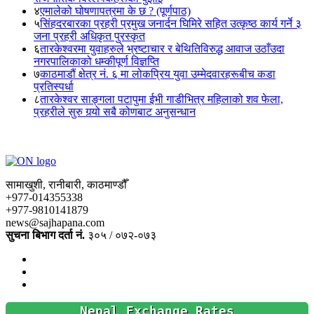
४
एमालेको घोषणापत्रमा के छ ? (पूर्णपाठ)
५
सिंहदरबारका प्रहरी प्रमुख जनार्दन घिमिरे सहित उत्कृष्ठ कार्य गर्ने ३
जना प्रहरी अधिकृत पुरस्कृत
६
तारकेश्वरमा युवाहरुले भ्रष्टाचार र बेथितिविरुद्ध आवाज उठाँउदा
नगरपालिकाको धम्कीपूर्ण विज्ञप्ति
७
काठमाडौं क्षेत्र नं. ६ मा लोकप्रिय युवा उम्मेदवारहरूबीच कडा
प्रतिस्पर्धा
८
तारकेश्वर साङ्गला पटापुमा ईभी गाडीभित्र महिलाको शव फेला,
प्रहरीले सुरु गर्‍यो सबै कोणबाट अनुसन्धान
सामाखुशी, रानीबारी, काठमाण्डौँ
+977-014355338
+977-9810141879
news@sajhapana.com
सुचना बिभाग दर्ता नं.
३०५ / ०७२-०७३