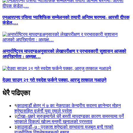
एनआरएनए एसिया प्याशिफिक सम्मेलनको तयारी अन्तिम चरणमा- आरसी दीपक
कंडेल,…
अन्तर्राष्ट्रिय मापदण्डअनुसारको लेखापरीक्षण र प्रभावकारी सुशासन आजको
अपरिहार्यता : अध्यक्ष…
देउवा साउन २९ गते स्वदेश फर्कने पक्का, आरजु तत्काल नआउने
धेरै पढिएका
१
काठमाडौं क्षेत्र नं ७ का नेकपाका केन्द्रीय सदस्य ज्ञानेन्द्र मोहन
श्रेष्ठसहित दर्जनौं युवा एमाले प्रवेश
२
टोखा–छहरे सुरुङमार्गले धेरै बस्ती मापदण्डका कारण समस्यामा पर्ने
भएकाले विकल्प खोज्न मन्त्री खनालको प्रस्ताव
३
काठमाडौं–७ : प्रकाश श्रेष्ठको सम्भावना मजबुत बन्दै गएको
राजनीतिक विश्लेषकहरूको बुझाइ