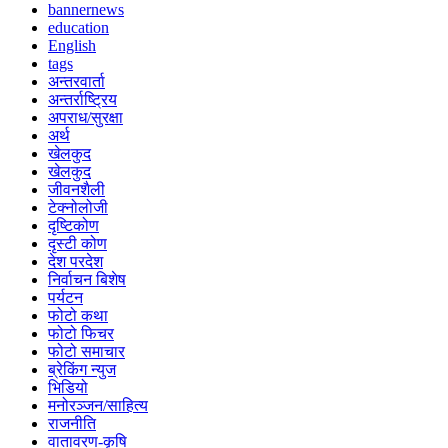
bannernews
education
English
tags
अन्तरवार्ता
अन्तर्राष्ट्रिय
अपराध/सुरक्षा
अर्थ
खेलकुद
खेलकुद
जीवनशैली
टेक्नोलोजी
दृष्टिकोण
दृस्टी कोण
देश परदेश
निर्वाचन बिशेष
पर्यटन
फोटो कथा
फोटो फिचर
फोटो समाचार
ब्रेकिंग न्युज
भिडियो
मनोरञ्जन/साहित्य
राजनीति
वातावरण-कृषि