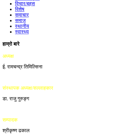
विचार/बहस
विशेष
समाचार
समाज
स्थानीय
स्वास्थ्य
हाम्रो बारे
अध्यक्ष
ई. रामचन्द्र तिमिल्सिना
संस्थापक अध्यक्ष/सल्लाहकार
डा. राजु गुरुङ्ग
सम्पादक
श्रीकृष्ण ढकाल