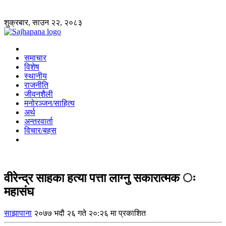
शुक्रबार, साउन २२, २०८३
समाचार
विशेष
स्थानीय
राजनीति
जीवनशैली
मनोरञ्जन/साहित्य
अर्थ
अन्तरवार्ता
विचार/बहस
वीरेन्द्र साहका हत्या पत्ता लाग्नु सकारात्मक ः
महासंघ
साझापाना
२०७७ भदौ २६ गते २०:२६ मा प्रकाशित