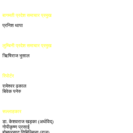
बागमती प्रदेश समाचार प्रमुख
प्रनिश थापा
लुम्बिनी प्रदेश समाचार प्रमुख
ऋिषिराज भुसाल
रिपोर्टर
रामेश्वर ढकाल
बिवेक पनेरु
सल्लाहकार
डा. केशवराज खड्का (अर्थविद्)
गोपीकृष्ण प्रसाई
होमप्रसाद तिमिल्सिना (राजु)