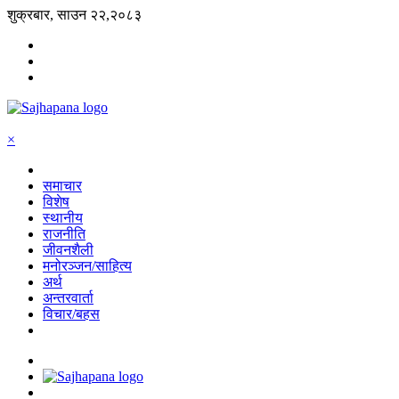
शुक्रबार, साउन २२,२०८३
×
समाचार
विशेष
स्थानीय
राजनीति
जीवनशैली
मनोरञ्जन/साहित्य
अर्थ
अन्तरवार्ता
विचार/बहस