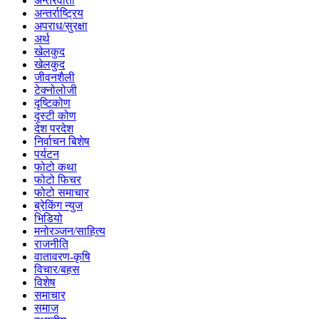
अन्तरवार्ता
अन्तर्राष्ट्रिय
अपराध/सुरक्षा
अर्थ
खेलकुद
खेलकुद
जीवनशैली
टेक्नोलोजी
दृष्टिकोण
दृस्टी कोण
देश परदेश
निर्वाचन बिशेष
पर्यटन
फोटो कथा
फोटो फिचर
फोटो समाचार
ब्रेकिंग न्युज
भिडियो
मनोरञ्जन/साहित्य
राजनीति
वातावरण-कृषि
विचार/बहस
विशेष
समाचार
समाज