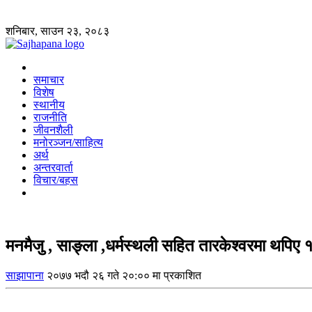
शनिबार, साउन २३, २०८३
समाचार
विशेष
स्थानीय
राजनीति
जीवनशैली
मनोरञ्जन/साहित्य
अर्थ
अन्तरवार्ता
विचार/बहस
मनमैजु , साङ्ला ,धर्मस्थली सहित तारकेश्वरमा थपिए 
साझापाना
२०७७ भदौ २६ गते २०:०० मा प्रकाशित