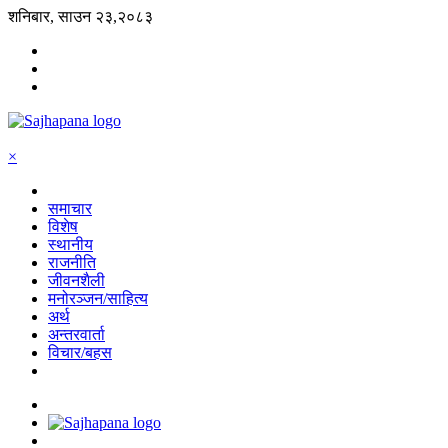
शनिबार, साउन २३,२०८३
×
समाचार
विशेष
स्थानीय
राजनीति
जीवनशैली
मनोरञ्जन/साहित्य
अर्थ
अन्तरवार्ता
विचार/बहस