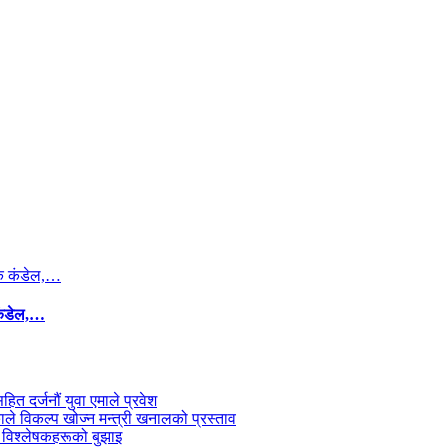
कंडेल,…
सहित दर्जनौं युवा एमाले प्रवेश
काले विकल्प खोज्न मन्त्री खनालको प्रस्ताव
 विश्लेषकहरूको बुझाइ