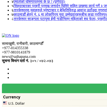
४
एमालेको घोषणापत्रमा के छ ? (पूर्णपाठ)
५
सिंहदरबारका प्रहरी प्रमुख जनार्दन घिमिरे सहित उत्कृष्ठ कार्य गर्ने ३ 
६
तारकेश्वरमा युवाहरुले भ्रष्टाचार र बेथितिविरुद्ध आवाज उठाँउदा नगरपालि
७
काठमाडौं क्षेत्र नं. ६ मा लोकप्रिय युवा उम्मेदवारहरूबीच कडा प्रतिस्पर्
८
तारकेश्वर साङ्गला पटापुमा ईभी गाडीभित्र महिलाको शव फेला, प्रहरीले
सामाखुशी, रानीबारी, काठमाण्डौँ
+977-014355338
+977-9810141879
news@sajhapana.com
सुचना बिभाग दर्ता नं.
३०५ / ०७२-०७३