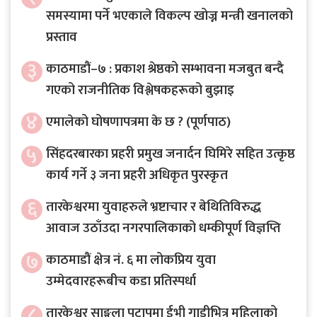
समस्यामा पर्ने भएकाले विकल्प खोज्न मन्त्री खनालको
प्रस्ताव
३
काठमाडौं–७ : प्रकाश श्रेष्ठको सम्भावना मजबुत बन्दै
गएको राजनीतिक विश्लेषकहरूको बुझाइ
४
एमालेको घोषणापत्रमा के छ ? (पूर्णपाठ)
५
सिंहदरबारका प्रहरी प्रमुख जनार्दन घिमिरे सहित उत्कृष्ठ
कार्य गर्ने ३ जना प्रहरी अधिकृत पुरस्कृत
६
तारकेश्वरमा युवाहरुले भ्रष्टाचार र बेथितिविरुद्ध
आवाज उठाँउदा नगरपालिकाको धम्कीपूर्ण विज्ञप्ति
७
काठमाडौं क्षेत्र नं. ६ मा लोकप्रिय युवा
उम्मेदवारहरूबीच कडा प्रतिस्पर्धा
८
तारकेश्वर साङ्गला पटापुमा ईभी गाडीभित्र महिलाको