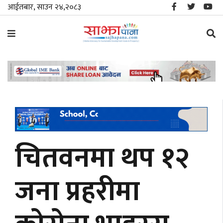
आईतबार, साउन २४,२०८३
समाचार
विशेष
स्थानीय
राजनीति
चितवनमा थप १२
जीवनशैली
जना प्रहरीमा
मनोरञ्जन/
साहित्य