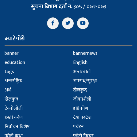
सुचना बिभाग दर्ता नं.
३०५ / ०७२-०७३
क्याटेगोरी
banner
bannernews
education
English
tags
अन्तरवार्ता
अन्तर्राष्ट्रिय
अपराध/सुरक्षा
अर्थ
खेलकुद
खेलकुद
जीवनशैली
टेक्नोलोजी
दृष्टिकोण
दृस्टी कोण
देश परदेश
निर्वाचन बिशेष
पर्यटन
फोटो कथा
फोटो फिचर