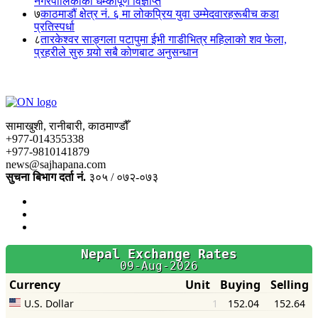
नगरपालिकाको धम्कीपूर्ण विज्ञप्ति
७
काठमाडौं क्षेत्र नं. ६ मा लोकप्रिय युवा उम्मेदवारहरूबीच कडा
प्रतिस्पर्धा
८
तारकेश्वर साङ्गला पटापुमा ईभी गाडीभित्र महिलाको शव फेला,
प्रहरीले सुरु गर्‍यो सबै कोणबाट अनुसन्धान
सामाखुशी, रानीबारी, काठमाण्डौँ
+977-014355338
+977-9810141879
news@sajhapana.com
सुचना बिभाग दर्ता नं.
३०५ / ०७२-०७३