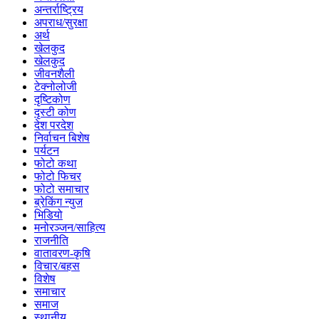
अन्तर्राष्ट्रिय
अपराध/सुरक्षा
अर्थ
खेलकुद
खेलकुद
जीवनशैली
टेक्नोलोजी
दृष्टिकोण
दृस्टी कोण
देश परदेश
निर्वाचन बिशेष
पर्यटन
फोटो कथा
फोटो फिचर
फोटो समाचार
ब्रेकिंग न्युज
भिडियो
मनोरञ्जन/साहित्य
राजनीति
वातावरण-कृषि
विचार/बहस
विशेष
समाचार
समाज
स्थानीय