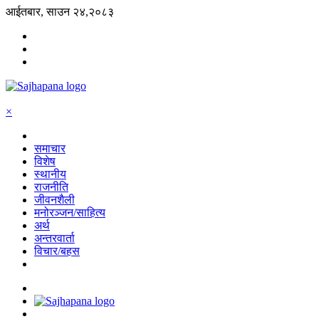
आईतबार, साउन २४,२०८३
×
समाचार
विशेष
स्थानीय
राजनीति
जीवनशैली
मनोरञ्जन/साहित्य
अर्थ
अन्तरवार्ता
विचार/बहस