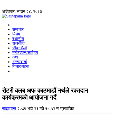
आईतबार, साउन २४, २०८३
समाचार
विशेष
स्थानीय
राजनीति
जीवनशैली
मनोरञ्जन/साहित्य
अर्थ
अन्तरवार्ता
विचार/बहस
रोटरी क्लब अफ काठमाडौं नर्थले रक्तदान
कार्यक्रमको आयोजना गर्दै
साझापाना
२०७७ भदौ २६ गते १५:५२ मा प्रकाशित