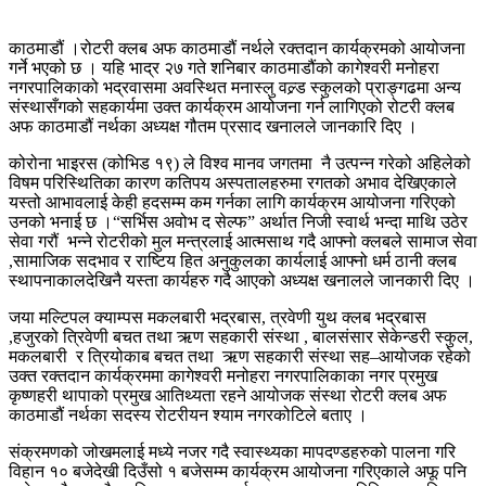
काठमाडौं ।रोटरी क्लब अफ काठमाडौं नर्थले रक्तदान कार्यक्रमको आयोजना
गर्ने भएको छ । यहि भाद्र २७ गते शनिबार काठमाडौंको कागेश्वरी मनोहरा
नगरपालिकाको भद्रवासमा अवस्थित मनास्लु वल्र्ड स्कुलको प्राङ्गढमा अन्य
संस्थासँगको सहकार्यमा उक्त कार्यक्रम आयोजना गर्न लागिएको रोटरी क्लब
अफ काठमाडौं नर्थका अध्यक्ष गौतम प्रसाद खनालले जानकारि दिए ।
कोरोना भाइरस (कोभिड १९) ले विश्व मानव जगतमा नै उत्पन्न गरेको अहिलेको
विषम परिस्थितिका कारण कतिपय अस्पतालहरुमा रगतको अभाव देखिएकाले
यस्तो आभावलाई केही हदसम्म कम गर्नका लागि कार्यक्रम आयोजना गरिएको
उनको भनाई छ ।“सर्भिस अवोभ द सेल्फ” अर्थात निजी स्वार्थ भन्दा माथि उठेर
सेवा गरौं भन्ने रोटरीको मुल मन्त्रलाई आत्मसाथ गदै आफ्नो क्लबले सामाज सेवा
,सामाजिक सदभाव र राष्टिय हित अनुकुलका कार्यलाई आफ्नो धर्म ठानी क्लब
स्थापनाकालदेखिनै यस्ता कार्यहरु गदै आएको अध्यक्ष खनालले जानकारी दिए ।
जया मल्टिपल क्याम्पस मकलबारी भद्रबास, त्रवेणी युथ क्लब भद्रबास
,हजुरको त्रिवेणी बचत तथा ऋण सहकारी संस्था , बालसंसार सेकेन्डरी स्कुल,
मकलबारी र त्रियोकाब बचत तथा ऋण सहकारी संस्था सह–आयोजक रहेको
उक्त रक्तदान कार्यक्रममा कागेश्वरी मनोहरा नगरपालिकाका नगर प्रमुख
कृष्णहरी थापाको प्रमुख आतिथ्यता रहने आयोजक संस्था रोटरी क्लब अफ
काठमाडौं नर्थका सदस्य रोटरीयन श्याम नगरकोटिले बताए ।
संक्रमणको जोखमलाई मध्ये नजर गदै स्वास्थ्यका मापदण्डहरुको पालना गरि
विहान १० बजेदेखी दिउँसो १ बजेसम्म कार्यक्रम आयोजना गरिएकाले अफू पनि