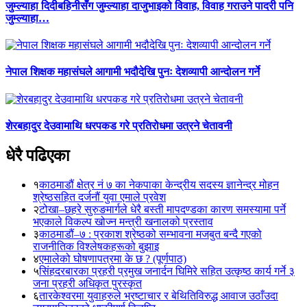
जुम्ल्याहा दिदीबहिनीसँग जुम्ल्याहा दाजुभाइको विवाह, विवाह गराउने पादरी पनि
जुम्ल्याहा…
नेपाल शिक्षक महासंघले आगामी भदौदेखि पुनः देशव्यापी आन्दोलन गर्ने
शेरबहादुर देउवामाथि धरपकड गरे प्रतिरोधमा उत्रने चेतावनी
धेरै पढिएका
१
काठमाडौं क्षेत्र नं ७ का नेकपाका केन्द्रीय सदस्य ज्ञानेन्द्र मोहन
श्रेष्ठसहित दर्जनौं युवा एमाले प्रवेश
२
टोखा–छहरे सुरुङमार्गले धेरै बस्ती मापदण्डका कारण समस्यामा पर्ने
भएकाले विकल्प खोज्न मन्त्री खनालको प्रस्ताव
३
काठमाडौं–७ : प्रकाश श्रेष्ठको सम्भावना मजबुत बन्दै गएको
राजनीतिक विश्लेषकहरूको बुझाइ
४
एमालेको घोषणापत्रमा के छ ? (पूर्णपाठ)
५
सिंहदरबारका प्रहरी प्रमुख जनार्दन घिमिरे सहित उत्कृष्ठ कार्य गर्ने ३
जना प्रहरी अधिकृत पुरस्कृत
६
तारकेश्वरमा युवाहरुले भ्रष्टाचार र बेथितिविरुद्ध आवाज उठाँउदा