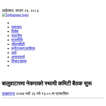
आईतबार, साउन २४, २०८३
समाचार
विशेष
स्थानीय
राजनीति
जीवनशैली
मनोरञ्जन/साहित्य
अर्थ
अन्तरवार्ता
विचार/बहस
बालुवाटारमा नेकपाको स्थायी कमिटी बैठक सुरू
साझापाना
२०७७ भदौ २६ गते १३:०५ मा प्रकाशित