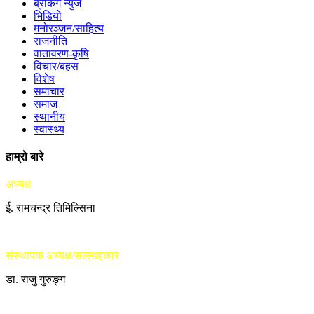
ब्रेकिंग न्युज
भिडियो
मनोरञ्जन/साहित्य
राजनीति
वातावरण-कृषि
विचार/बहस
विशेष
समाचार
समाज
स्थानीय
स्वास्थ्य
हाम्रो बारे
अध्यक्ष
ई. रामचन्द्र तिमिल्सिना
संस्थापक अध्यक्ष/सल्लाहकार
डा. राजु गुरुङ्ग