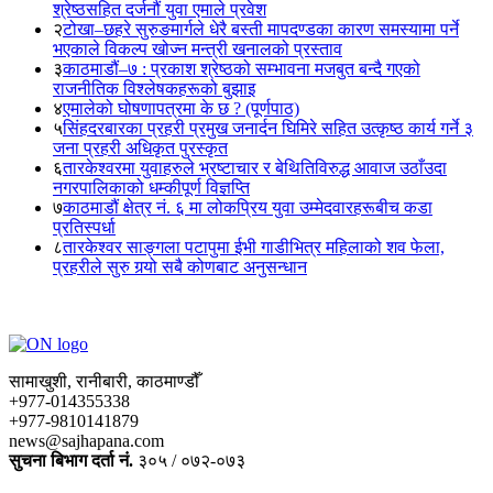
श्रेष्ठसहित दर्जनौं युवा एमाले प्रवेश
२
टोखा–छहरे सुरुङमार्गले धेरै बस्ती मापदण्डका कारण समस्यामा पर्ने
भएकाले विकल्प खोज्न मन्त्री खनालको प्रस्ताव
३
काठमाडौं–७ : प्रकाश श्रेष्ठको सम्भावना मजबुत बन्दै गएको
राजनीतिक विश्लेषकहरूको बुझाइ
४
एमालेको घोषणापत्रमा के छ ? (पूर्णपाठ)
५
सिंहदरबारका प्रहरी प्रमुख जनार्दन घिमिरे सहित उत्कृष्ठ कार्य गर्ने ३
जना प्रहरी अधिकृत पुरस्कृत
६
तारकेश्वरमा युवाहरुले भ्रष्टाचार र बेथितिविरुद्ध आवाज उठाँउदा
नगरपालिकाको धम्कीपूर्ण विज्ञप्ति
७
काठमाडौं क्षेत्र नं. ६ मा लोकप्रिय युवा उम्मेदवारहरूबीच कडा
प्रतिस्पर्धा
८
तारकेश्वर साङ्गला पटापुमा ईभी गाडीभित्र महिलाको शव फेला,
प्रहरीले सुरु गर्‍यो सबै कोणबाट अनुसन्धान
सामाखुशी, रानीबारी, काठमाण्डौँ
+977-014355338
+977-9810141879
news@sajhapana.com
सुचना बिभाग दर्ता नं.
३०५ / ०७२-०७३