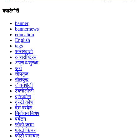
क्याटेगोरी
banner
bannernews
education
English
tags
अन्तरवार्ता
अन्तर्राष्ट्रिय
अपराध/सुरक्षा
अर्थ
खेलकुद
खेलकुद
जीवनशैली
टेक्नोलोजी
दृष्टिकोण
दृस्टी कोण
देश परदेश
निर्वाचन बिशेष
पर्यटन
फोटो कथा
फोटो फिचर
फोटो समाचार