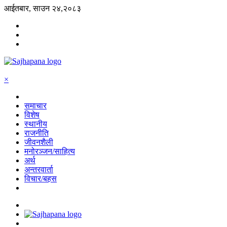
आईतबार, साउन २४,२०८३
×
समाचार
विशेष
स्थानीय
राजनीति
जीवनशैली
मनोरञ्जन/साहित्य
अर्थ
अन्तरवार्ता
विचार/बहस