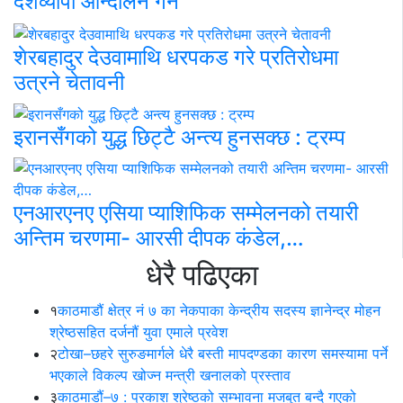
देशव्यापी आन्दोलन गर्ने
शेरबहादुर देउवामाथि धरपकड गरे प्रतिरोधमा
उत्रने चेतावनी
इरानसँगको युद्ध छिट्टै अन्त्य हुनसक्छ : ट्रम्प
एनआरएनए एसिया प्याशिफिक सम्मेलनको तयारी
अन्तिम चरणमा- आरसी दीपक कंडेल,…
धेरै पढिएका
१
काठमाडौं क्षेत्र नं ७ का नेकपाका केन्द्रीय सदस्य ज्ञानेन्द्र मोहन
श्रेष्ठसहित दर्जनौं युवा एमाले प्रवेश
२
टोखा–छहरे सुरुङमार्गले धेरै बस्ती मापदण्डका कारण समस्यामा पर्ने
भएकाले विकल्प खोज्न मन्त्री खनालको प्रस्ताव
३
काठमाडौं–७ : प्रकाश श्रेष्ठको सम्भावना मजबुत बन्दै गएको