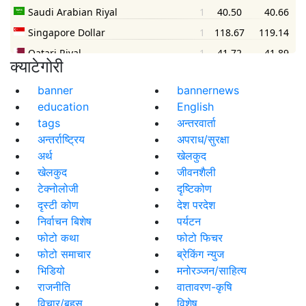
क्याटेगोरी
banner
bannernews
education
English
tags
अन्तरवार्ता
अन्तर्राष्ट्रिय
अपराध/सुरक्षा
अर्थ
खेलकुद
खेलकुद
जीवनशैली
टेक्नोलोजी
दृष्टिकोण
दृस्टी कोण
देश परदेश
निर्वाचन बिशेष
पर्यटन
फोटो कथा
फोटो फिचर
फोटो समाचार
ब्रेकिंग न्युज
भिडियो
मनोरञ्जन/साहित्य
राजनीति
वातावरण-कृषि
विचार/बहस
विशेष