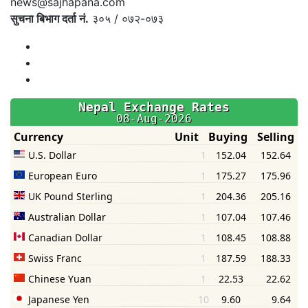
news@sajhapana.com
सुचना बिभाग दर्ता नं.
३०५ / ०७२-०७३