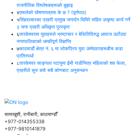
राजनीतिक विश्लेषकहरूको बुझाइ
४
एमालेको घोषणापत्रमा के छ ? (पूर्णपाठ)
५
सिंहदरबारका प्रहरी प्रमुख जनार्दन घिमिरे सहित उत्कृष्ठ कार्य गर्ने
३ जना प्रहरी अधिकृत पुरस्कृत
६
तारकेश्वरमा युवाहरुले भ्रष्टाचार र बेथितिविरुद्ध आवाज उठाँउदा
नगरपालिकाको धम्कीपूर्ण विज्ञप्ति
७
काठमाडौं क्षेत्र नं. ६ मा लोकप्रिय युवा उम्मेदवारहरूबीच कडा
प्रतिस्पर्धा
८
तारकेश्वर साङ्गला पटापुमा ईभी गाडीभित्र महिलाको शव फेला,
प्रहरीले सुरु गर्‍यो सबै कोणबाट अनुसन्धान
सामाखुशी, रानीबारी, काठमाण्डौँ
+977-014355338
+977-9810141879