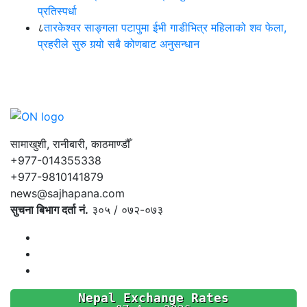
प्रतिस्पर्धा
८
तारकेश्वर साङ्गला पटापुमा ईभी गाडीभित्र महिलाको शव फेला,
प्रहरीले सुरु गर्‍यो सबै कोणबाट अनुसन्धान
सामाखुशी, रानीबारी, काठमाण्डौँ
+977-014355338
+977-9810141879
news@sajhapana.com
सुचना बिभाग दर्ता नं.
३०५ / ०७२-०७३