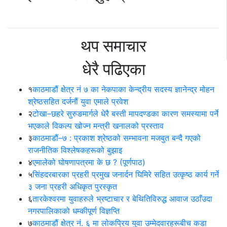
थप समाचार
धेरै पढिएका
१
काठमाडौं क्षेत्र नं ७ का नेकपाका केन्द्रीय सदस्य ज्ञानेन्द्र मोहन
श्रेष्ठसहित दर्जनौं युवा एमाले प्रवेश
२
टोखा–छहरे सुरुङमार्गले धेरै बस्ती मापदण्डका कारण समस्यामा पर्ने
भएकाले विकल्प खोज्न मन्त्री खनालको प्रस्ताव
३
काठमाडौं–७ : प्रकाश श्रेष्ठको सम्भावना मजबुत बन्दै गएको
राजनीतिक विश्लेषकहरूको बुझाइ
४
एमालेको घोषणापत्रमा के छ ? (पूर्णपाठ)
५
सिंहदरबारका प्रहरी प्रमुख जनार्दन घिमिरे सहित उत्कृष्ठ कार्य गर्ने
३ जना प्रहरी अधिकृत पुरस्कृत
६
तारकेश्वरमा युवाहरुले भ्रष्टाचार र बेथितिविरुद्ध आवाज उठाँउदा
नगरपालिकाको धम्कीपूर्ण विज्ञप्ति
७
काठमाडौं क्षेत्र नं. ६ मा लोकप्रिय युवा उम्मेदवारहरूबीच कडा