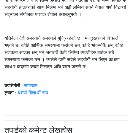
यो कार्यक्रम तीन दिनसम्म अर्थात भदौ २४ गतेदेखी २६ गतेसम्म चल्नेछ भने
सहयोगी हातहरुको साथ मिलेमा भने अझै लम्बिन सक्ने नेपाल शेर्पा विद्यार्थी
सङ्गका संयोजक पाशाङ शेर्पाले बताउनुभयो ।
यतिबेला देशै समस्यानै समस्यले गुजि्ररहेको छ। मजदुरहरुको बिचल्ली
भएको छ, कोहि आर्थिक समस्यामा फसेको छन् कोहि भोकभोकै छन् कोहि
सडकमा आएका छन् भने जताततै केही सिमित ब्यक्तीहरु बाहेक सबै
समस्यामा फसेका छन् । त्यसैले हामी सबैले सहयोगी मन लिएर काधमा
काध र कदममा कदम मिलाएर अघि बढ्न जरुरी छ
क्याटेगोरी :
समाचार
ट्याग :
#शेर्पा विद्यार्थी संघ
तपाईको कमेन्ट लेख्नुहोस्