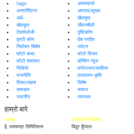
tags
अन्तरवार्ता
अन्तर्राष्ट्रिय
अपराध/सुरक्षा
अर्थ
खेलकुद
खेलकुद
जीवनशैली
टेक्नोलोजी
दृष्टिकोण
दृस्टी कोण
देश परदेश
निर्वाचन बिशेष
पर्यटन
फोटो कथा
फोटो फिचर
फोटो समाचार
ब्रेकिंग न्युज
भिडियो
मनोरञ्जन/साहित्य
राजनीति
वातावरण-कृषि
विचार/बहस
विशेष
समाचार
समाज
स्थानीय
स्वास्थ्य
हाम्रो बारे
अध्यक्ष
कार्यकारी निर्देशक
ई. रामचन्द्र तिमिल्सिना
विदुर फुँयाल