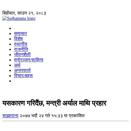
बिहीबार, साउन २१, २०८३
समाचार
विशेष
स्थानीय
राजनीति
जीवनशैली
मनोरञ्जन/साहित्य
अर्थ
अन्तरवार्ता
विचार/बहस
यसकारण गरिदैंछ, मन्त्री अर्याल माथि प्रहार
साझापाना
२०७७ भदौ २४ गते १५:३३ मा प्रकाशित