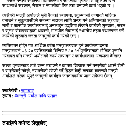
। यसले मन्त्री अर्यालको कार्यक्षमता र साहसको प्रशंशा त बटुलेको छ नै
साथसाथै सरकार, नेपाल र नेपालीको शिर उचो बनाउने कार्य भएको छ ।
त्यसैगरी मन्त्री अर्यालले भूमी वैंकको स्थापना, सुकुम्वासी जग्गाको मालिक
वनाउने र सुकुम्वासीको समस्या सदाका लागि अन्त्य गर्ने अभियानको सुरुवात,
नापी र मालपोत कार्यालयलाई अनलाईन पद्धतिमा लैजाने कार्यको शुरुवात , सरल
र सुलभ सेवाप्रवाहको थालनी, मालपोत सेवालाई स्थानीय तहमा स्थान्तरण गर्ने
कार्यको शुरुवात जस्ता जनमुखी कार्य गरेकी छन् ।
त्यतिमात्र होईन गत आर्थिक वर्षमा मन्त्रालयवाट हुने कार्यसम्पादनमा
मन्त्रालयले ७३.२० प्रतिशतको वित्तिय र ८०.११ प्रतिशतको भौतिक प्रगति
गरेवापत पनि मन्त्री अर्यालको कार्य सम्पादन र कार्यक्षमतामा अब्बलता देखिन्छ ।
सस्तो प्रचारबाट टाढै बस्न रुचाउने र काममा विश्वास गर्ने मन्त्रीको आफ्नै शैली
र राम्रोलाई नदेख्ने, नराम्रोको खोजी गर्दै हिड्ने केही तत्वका कारणले मन्त्री
अर्यालले गरेका थुप्रै जनमुखी कार्यहरु जनताकावीच जान सकेका छैनन् ।
क्याटेगोरी :
समाचार
ट्याग :
#मन्त्री अर्याल माथि प्रहार
तपाईको कमेन्ट लेख्नुहोस्