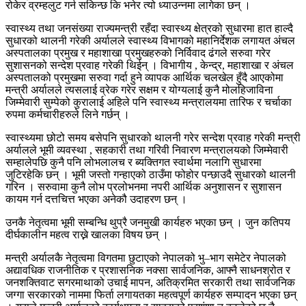
रोकेर व्रम्हलुट गर्न सकिन्छ कि भनेर त्यो ध्याउन्नमा लागेका छन् ।
स्वास्थ्य तथा जनसंख्या राज्यमन्त्री रहँदा स्वास्थ्य क्षेत्रको सुधारमा हात हाल्दै
सुधारको थालनी गरेकी अर्यालले स्वास्थ्य विभागको महानिर्देशक लगायत अंचल
अस्पतालका प्रमुख र महाशाखा प्रमुखहरुको निर्विवाद ढंगले सरुवा गरेर
सुशासनको सन्देश प्रवाह गरेकी थिईन् । विभागीय , केन्द्र, महाशाखा र अंचल
अस्पतालको प्रमुखमा सरुवा गर्दा हुने व्यापक आर्थिक चलखेल हुँदै आएकोमा
मन्त्री अर्यालले त्यसलाई व्रेक गरेर सक्षम र योग्यलाई कुनै मोलहिजाविना
जिम्मेवारी सुम्पेको कुरालाई अहिले पनि स्वास्थ्य मन्त्रालयमा तारिफ र चर्चाका
रुपमा कर्मचारीहरुले लिने गर्छन् ।
स्वास्थ्यमा छोटो समय बसेपनि सुधारको थालनी गरेर सन्देश प्रवाह गरेकी मन्त्री
अर्यालले भूमी व्यवस्था , सहकारी तथा गरिवी निवारण मन्त्रालयको जिम्मेवारी
सम्हालेपछि कुनै पनि लोभलालच र ब्यक्तिगत स्वार्थमा नलागि सुधारमा
जुटिरहेकि छन् । भूमी जस्तो गन्हाएको ठाउँमा फोहोर पन्छाउदै सुधारको थालनी
गरिन । सरुवामा कुनै लोभ प्रलोभनमा नपरी आर्थिक अनुशासन र सुशासन
कायम गर्न दत्तचित्त भएका अनेकौ उदाहरण छन् ।
उनकै नेतृत्वमा भूमी सम्बन्धि थुप्रै जनमुखी कार्यहरु भएका छन् । जुन कतिपय
दीर्घकालीन महत्व राख्ने खालका विषय छन् ।
मन्त्री अर्यालकै नेतृत्वमा विगतमा छुटाएको नेपालको भु–भाग समेटेर नेपालको
अद्यावधिक राजनीतिक र प्रशासनिक नक्सा सार्वजनिक, आफ्नै साधनश्रोत र
जनशक्तिवाट सगरमाथाको उचाई मापन, अतिक्रमित सरकारी तथा सार्वजनिक
जग्गा सरकारको नाममा फिर्ता लगायतका महत्वपूर्ण कार्यहरु सम्पादन भएका छन्