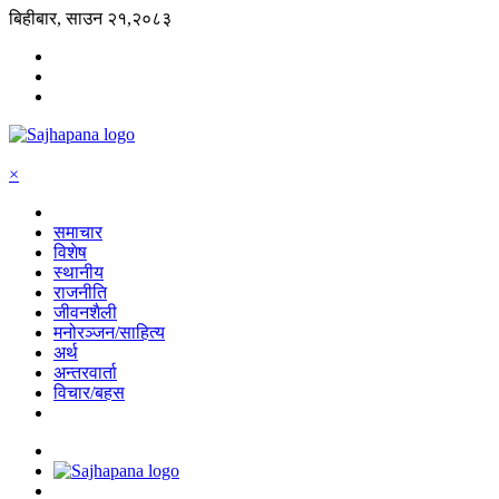
बिहीबार, साउन २१,२०८३
×
समाचार
विशेष
स्थानीय
राजनीति
जीवनशैली
मनोरञ्जन/साहित्य
अर्थ
अन्तरवार्ता
विचार/बहस