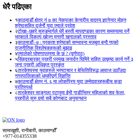
धेरै पढिएका
१
काठमाडौं क्षेत्र नं ७ का नेकपाका केन्द्रीय सदस्य ज्ञानेन्द्र मोहन
श्रेष्ठसहित दर्जनौं युवा एमाले प्रवेश
२
टोखा–छहरे सुरुङमार्गले धेरै बस्ती मापदण्डका कारण समस्यामा पर्ने
भएकाले विकल्प खोज्न मन्त्री खनालको प्रस्ताव
३
काठमाडौं–७ : प्रकाश श्रेष्ठको सम्भावना मजबुत बन्दै गएको
राजनीतिक विश्लेषकहरूको बुझाइ
४
एमालेको घोषणापत्रमा के छ ? (पूर्णपाठ)
५
सिंहदरबारका प्रहरी प्रमुख जनार्दन घिमिरे सहित उत्कृष्ठ कार्य गर्ने ३
जना प्रहरी अधिकृत पुरस्कृत
६
तारकेश्वरमा युवाहरुले भ्रष्टाचार र बेथितिविरुद्ध आवाज उठाँउदा
नगरपालिकाको धम्कीपूर्ण विज्ञप्ति
७
काठमाडौं क्षेत्र नं. ६ मा लोकप्रिय युवा उम्मेदवारहरूबीच कडा
प्रतिस्पर्धा
८
तारकेश्वर साङ्गला पटापुमा ईभी गाडीभित्र महिलाको शव फेला,
प्रहरीले सुरु गर्‍यो सबै कोणबाट अनुसन्धान
सामाखुशी, रानीबारी, काठमाण्डौँ
+977-014355338