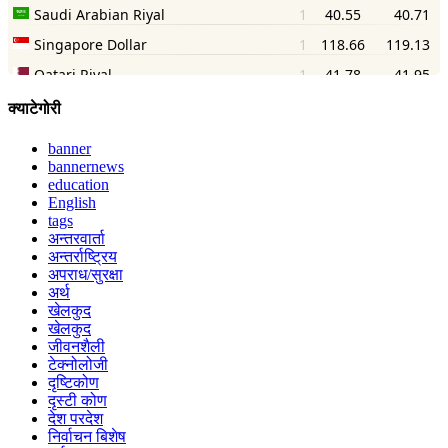
क्याटेगोरी
banner
bannernews
education
English
tags
अन्तरवार्ता
अन्तर्राष्ट्रिय
अपराध/सुरक्षा
अर्थ
खेलकुद
खेलकुद
जीवनशैली
टेक्नोलोजी
दृष्टिकोण
दृस्टी कोण
देश परदेश
निर्वाचन बिशेष