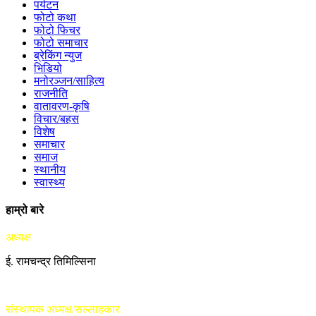
पर्यटन
फोटो कथा
फोटो फिचर
फोटो समाचार
ब्रेकिंग न्युज
भिडियो
मनोरञ्जन/साहित्य
राजनीति
वातावरण-कृषि
विचार/बहस
विशेष
समाचार
समाज
स्थानीय
स्वास्थ्य
हाम्रो बारे
अध्यक्ष
ई. रामचन्द्र तिमिल्सिना
संस्थापक अध्यक्ष/सल्लाहकार