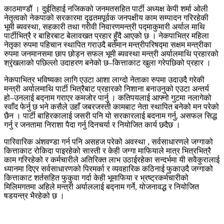
काठमाण्डौं । दुईतिहाई नजिकको जनमतसहित पार्टी अध्यक्ष केपी शर्मा ओली
नेतृत्वको नेकपाको सरकारमा दृढतमपूर्वक जनपक्षीय काम सम्पादन गरिरहेकी
भूमी ब्यवस्था, सहकारी तथा गरीवी निवारणमन्त्री पद्माकुमारी अर्याल माथि
पार्टीभित्रै र बाहिरबाट बेलावखत प्रहार हुँदै आएको छ । नेकपाभित्र महिला
नेतृका रुपमा पहिचान स्थापित गराउदै बर्तमान मन्त्रीपरिषद्‍मा सक्षम मन्त्रीका
रुपमा जनमानसमा छाप छोड्न सफल भूमी ब्यवस्था मन्त्री अर्यालमाथि प्रहारको
श्रृंखलाको पछिल्लो उदाहरण बनेको छ–कित्ताकाट खुला गरेपछिको प्रहार ।
नेकपाभित्र भविष्यका लागि एउटा आशा लाग्दो नेताका रुपमा उदाउदै गरेकी
मन्त्री अर्यालमाथि पार्टी भित्रैबाट प्रहारको निशाना बनाउनुको एउटा अन्तर्य
हो–उनलाई बद्नाम गराएर कमजोर पार्नु । कतिपयलाई आफ्नो गुटमा नलागेको
स्वाँद फेर्नु छ भने कसैले उहाँ जबरजस्ती कामबाट नेता स्थापित बनेको मन परेको
छैन । पार्टी बाहिरकालाई जसरी पनि यो सरकारलाई बदनाम गर्नु, असफल सिद्ध
गर्नु र जनतामा निराशा पैदा गर्नु दिनचर्या र नियोजित कार्य छदैछ ।
पारिवारिक अंशवण्डा गर्न पनि असहज परेको अवस्था , सर्वसाधारणले जग्गाको
कित्ताकाट रोकिदा पाइरहेको सास्ती र केही जग्गा माफियाले मात्र भित्रभित्रै
काम गरिरहेको र कर्मचारीले अतिरिक्त लाभ उठाईरहेका सन्दर्भमा यी सवैकुरालाई
ध्यानमा दिएर सर्वसाधारणको पिरमर्का र व्यवहारिक कठिनाई फुकाउदै जग्गाको
कित्ताकाट शर्तसहित फुकुवा गर्दा केही भूमाफिया र भ्रष्ट्रकर्मचारीको
मिलिमगतमा अहिले मन्त्री अर्याललाई बद्नाम गर्ने, योजनावद्ध र नियोजित
षडयन्त्र भैरहेको छ ।