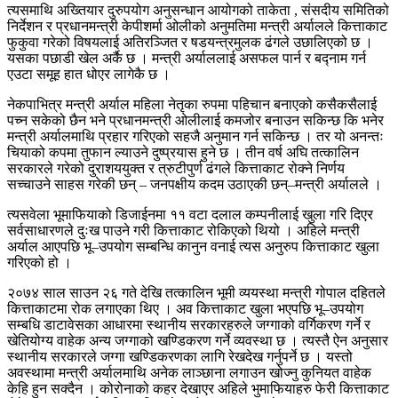
त्यसमाथि अख्तियार दुरुपयोग अनुसन्धान आयोगको ताकेता , संसदीय समितिको
निर्देशन र प्रधानमन्त्री केपीशर्मा ओलीको अनुमतिमा मन्त्री अर्यालले कित्ताकाट
फुकुवा गरेको विषयलाई अतिरञ्जित र षडयन्त्रमुलक ढंगले उछालिएको छ ।
यसका पछाडी खेल अर्कै छ । मन्त्री अर्याललाई असफल पार्न र बद्नाम गर्न
एउटा समूह हात धोएर लागेकै छ ।
नेकपाभित्र मन्त्री अर्याल महिला नेतृका रुपमा पहिचान बनाएको कसैकसैलाई
पच्न सकेको छैन भने प्रधानमन्त्री ओलीलाई कमजोर बनाउन सकिन्छ कि भनेर
मन्त्री अर्यालमाथि प्रहार गरिएको सहजै अनुमान गर्न सकिन्छ । तर यो अनन्तः
चियाको कपमा तुफान ल्याउने दुष्प्रयास हुने छ । तीन वर्ष अघि तत्कालिन
सरकारले गरेको दुराशययुक्त र त्रुटीपुर्ण ढंगले कित्ताकाट रोक्ने निर्णय
सच्चाउने साहस गरेकी छन् – जनपक्षीय कदम उठाएकी छन्–मन्त्री अर्यालले ।
त्यसवेला भूमाफियाको डिजाईनमा ११ वटा दलाल कम्पनीलाई खुला गरि दिएर
सर्वसाधारणले दुःख पाउने गरी कित्ताकाट रोकिएको थियो । अहिले मन्त्री
अर्याल आएपछि भू–उपयोग सम्बन्धि कानुन वनाई त्यस अनुरुप कित्ताकाट खुला
गरिएको हो ।
२०७४ साल साउन २६ गते देखि तत्कालिन भूमी व्ययस्था मन्त्री गोपाल दहितले
कित्ताकाटमा रोक लगाएका थिए । अव कित्ताकाट खुला भएपछि भू–उपयोग
सम्बधि डाटावेसका आधारमा स्थानीय सरकारहरुले जग्गाको वर्गिकरण गर्ने र
खेतियोग्य वाहेक अन्य जग्गाको खण्डिकरण गर्ने व्यवस्था छ । त्यस्तै ऐन अनुसार
स्थानीय सरकारले जग्गा खण्डिकरणका लागि रेखदेख गर्नुपर्ने छ । यस्तो
अवस्थामा मन्त्री अर्यालमाथि अनेक लाञ्छाना लगाउन खोज्नु कुनियत वाहेक
केहि हुन सक्दैन । कोरोनाको कहर देखाएर अहिले भुमाफियाहरु फेरी कित्ताकाट