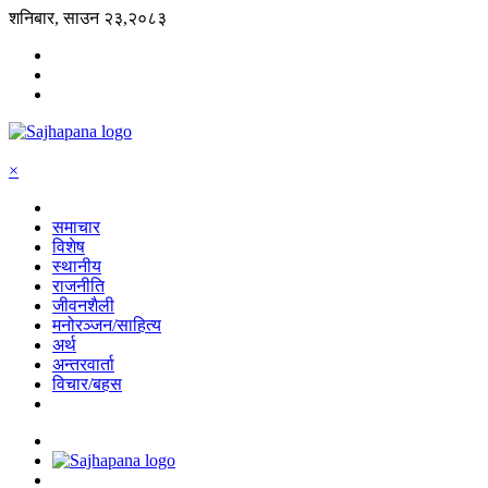
शनिबार, साउन २३,२०८३
×
समाचार
विशेष
स्थानीय
राजनीति
जीवनशैली
मनोरञ्जन/साहित्य
अर्थ
अन्तरवार्ता
विचार/बहस