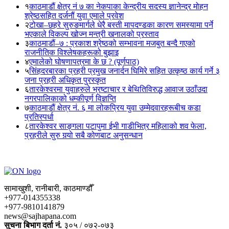
१
काठमाडौं क्षेत्र नं ७ का नेकपाका केन्द्रीय सदस्य ज्ञानेन्द्र मोहन
श्रेष्ठसहित दर्जनौं युवा एमाले प्रवेश
२
टोखा–छहरे सुरुङमार्गले धेरै बस्ती मापदण्डका कारण समस्यामा पर्ने
भएकाले विकल्प खोज्न मन्त्री खनालको प्रस्ताव
३
काठमाडौं–७ : प्रकाश श्रेष्ठको सम्भावना मजबुत बन्दै गएको
राजनीतिक विश्लेषकहरूको बुझाइ
४
एमालेको घोषणापत्रमा के छ ? (पूर्णपाठ)
५
सिंहदरबारका प्रहरी प्रमुख जनार्दन घिमिरे सहित उत्कृष्ठ कार्य गर्ने ३
जना प्रहरी अधिकृत पुरस्कृत
६
तारकेश्वरमा युवाहरुले भ्रष्टाचार र बेथितिविरुद्ध आवाज उठाँउदा
नगरपालिकाको धम्कीपूर्ण विज्ञप्ति
७
काठमाडौं क्षेत्र नं. ६ मा लोकप्रिय युवा उम्मेदवारहरूबीच कडा
प्रतिस्पर्धा
८
तारकेश्वर साङ्गला पटापुमा ईभी गाडीभित्र महिलाको शव फेला,
प्रहरीले सुरु गर्‍यो सबै कोणबाट अनुसन्धान
सामाखुशी, रानीबारी, काठमाण्डौँ
+977-014355338
+977-9810141879
news@sajhapana.com
सुचना बिभाग दर्ता नं.
३०५ / ०७२-०७३