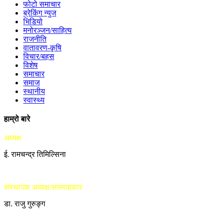
फोटो समाचार
ब्रेकिंग न्युज
भिडियो
मनोरञ्जन/साहित्य
राजनीति
वातावरण-कृषि
विचार/बहस
विशेष
समाचार
समाज
स्थानीय
स्वास्थ्य
हाम्रो बारे
अध्यक्ष
ई. रामचन्द्र तिमिल्सिना
संस्थापक अध्यक्ष/सल्लाहकार
डा. राजु गुरुङ्ग