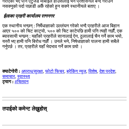
गराएको भए पनि एटुजेड मोबाइल हाउसलाई भने प्रशासनले बन्द गराउन
नसक्नुको पर्दा पछाडी अर्कै रहेको हुन सक्ने स्थानीयले बताए ।
ईलाका प्रहरी कार्यालय रत्ननगर
एक स्थानीय भन्छन् : निर्षेधाज्ञाको उल्लंघन गरेको भन्दै प्रहरीले आज बिहान
आएर ५०० को चिट काट्यो, ५०० को चिट काटेपछि हामी पनि त्यही गर्छौं, एक
ब्यावसायी भन्छन् : यहाँको प्रहरीले सानालाई ऐन, ठुलालाई चैन गर्ने काम भयो,
यस्तै भए हामी पनि बिरोध गर्छौं । उनले भने, निषेधाज्ञाको पालना हामी सबैले
गर्नुपर्छ । तर, प्रहरीले यहाँ भेदभाव गर्ने काम गर्‍यो ।
क्याटेगोरी :
अपराध/सुरक्षा
,
फोटो फिचर
,
ब्रेकिंग न्युज
,
विशेष
,
देश परदेश
,
समाचार
,
स्वास्थ्य
ट्याग :
#चितवन
तपाईको कमेन्ट लेख्नुहोस्