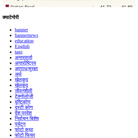
क्याटेगोरी
banner
bannernews
education
English
tags
अन्तरवार्ता
अन्तर्राष्ट्रिय
अपराध/सुरक्षा
अर्थ
खेलकुद
खेलकुद
जीवनशैली
टेक्नोलोजी
दृष्टिकोण
दृस्टी कोण
देश परदेश
निर्वाचन बिशेष
पर्यटन
फोटो कथा
फोटो फिचर