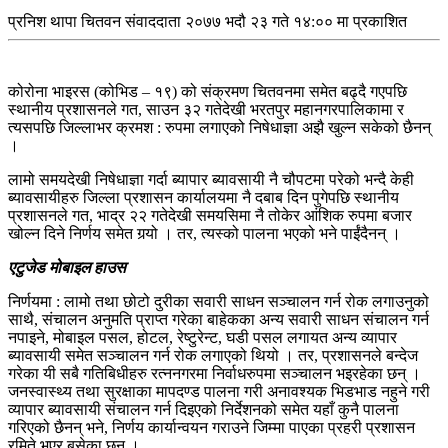
प्रनिश थापा
चितवन संवाददाता
२०७७ भदौ २३ गते १४:०० मा प्रकाशित
कोरोना भाइरस (कोभिड – १९) को संक्रमण चितवनमा समेत बढ्दै गएपछि
स्थानीय प्रशासनले गत, साउन ३२ गतेदेखी भरतपुर महानगरपालिकामा र
त्यसपछि जिल्लाभर क्रमश : रुपमा लगाएको निषेधाज्ञा अझै खुल्न सकेको छैनन्
।
लामो समयदेखी निषेधाज्ञा गर्दा ब्यापार ब्यावसायी नै चौपटमा परेको भन्दै केही
ब्यावसायीहरु जिल्ला प्रशासन कार्यालयमा नै दबाब दिन पुगेपछि स्थानीय
प्रशासनले गत, भाद्र २२ गतेदेखी समयसिमा नै तोकेर आंशिक रुपमा बजार
खोल्न दिने निर्णय समेत गर्‍यो । तर, त्यस्को पालना भएको भने पाईंदैनन् ।
एटुजेड मोबाइल हाउस
निर्णयमा : लामो तथा छोटो दुरीका सवारी साधन सञ्चालन गर्न रोक लगाउनुको
साथै, संचालन अनुमति प्राप्त गरेका बाहेकका अन्य सवारी साधन संचालन गर्न
नपाइने, मोबाइल पसल, होटल, रेष्टुरेन्ट, घडी पसल लगायत अन्य व्यापार
ब्यावसायी समेत सञ्चालन गर्न रोक लगाएको थियो । तर, प्रशासनले बन्देज
गरेका यी सबै गतिबिधीहरु रत्ननगरमा निर्वाधरुपमा सञ्चालन भइरहेका छन् ।
जनस्वास्थ्य तथा सुरक्षाका मापदण्ड पालना गरी अनावश्यक भिडभाड नहुने गरी
व्यापार ब्यावसायी संचालन गर्न दिइएको निर्देशनको समेत यहाँ कुनै पालना
गरिएको छैनन् भने, निर्णय कार्यान्वयन गराउने जिम्मा पाएका प्रहरी प्रशासन
रमिते भएर बसेका छन् ।