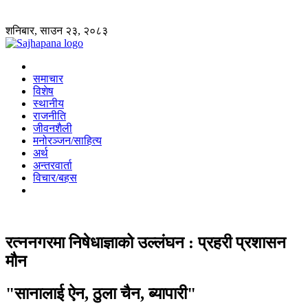
शनिबार, साउन २३, २०८३
समाचार
विशेष
स्थानीय
राजनीति
जीवनशैली
मनोरञ्जन/साहित्य
अर्थ
अन्तरवार्ता
विचार/बहस
रत्ननगरमा निषेधाज्ञाको उल्लंघन : प्रहरी प्रशासन
मौन
"सानालाई ऐन, ठुला चैन, ब्यापारी"